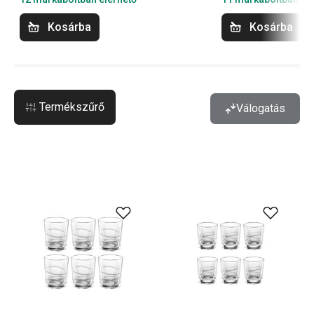
Kosárba
Kosárba
Termékszűrő
Válogatás