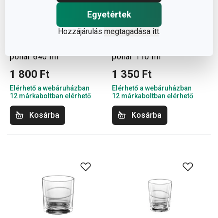
Egyetértek
Hozzájárulás
megtagadása itt
.
CHARLIE gin & tonic
CHARLIE rumos/grappás
pohár 640 ml
pohár 110 ml
1 800 Ft
1 350 Ft
Elérhető a webáruházban
Elérhető a webáruházban
12 márkaboltban elérhető
12 márkaboltban elérhető
Kosárba
Kosárba