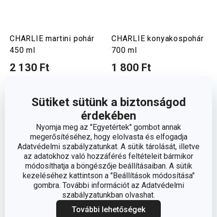
CHARLIE martini pohár
CHARLIE konyakospohár
450 ml
700 ml
2 130 Ft
1 800 Ft
Elérhető a webáruházban
Elérhető a webáruházban
11 márkaboltban elérhető
11 márkaboltban elérhető
Sütiket sütünk a biztonságod
Kosárba
Kosárba
érdekében
Nyomja meg az "Egyetértek" gombot annak
megerősítéséhez, hogy elolvasta és elfogadja
Adatvédelmi szabályzatunkat. A sütik tárolását, illetve
az adatokhoz való hozzáférés feltételeit bármikor
módosíthatja a böngészője beállításaiban. A sütik
kezeléséhez kattintson a "Beállítások módosítása"
gombra. További információt az Adatvédelmi
szabályzatunkban olvashat.
További lehetőségek