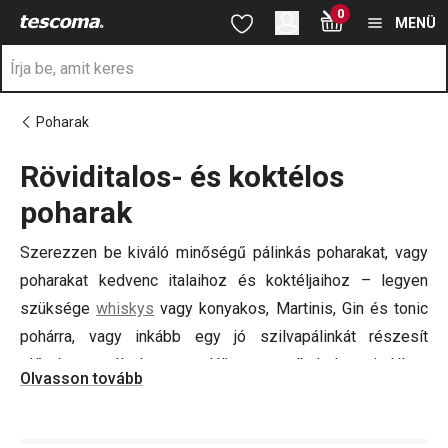
A Röviditalos- és koktélos poharak oldalon tartózkodik
0
Ugrás a fő tartalomhoz
Ugrás a navigációhoz
Ugrás a kereséshez
MENÜ
Poharak
Röviditalos- és koktélos
a
poharak
Szerezzen be kiváló minőségű pálinkás poharakat, vagy
poharakat kedvenc italaihoz és koktéljaihoz – legyen
szüksége
whiskys
vagy konyakos, Martinis, Gin és tonic
pohárra, vagy inkább egy jó szilvapálinkát részesít
előnyben, nálunk megtalálja az alkoholos italához
Olvasson tovább
megfelelő poharat.