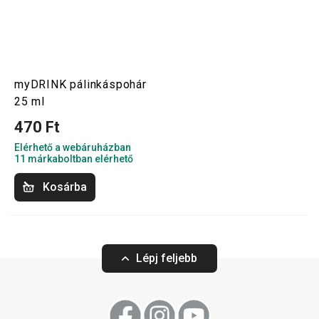
myDRINK pálinkáspohár
25 ml
470 Ft
Elérhető a webáruházban
11 márkaboltban elérhető
Kosárba
Lépj feljebb