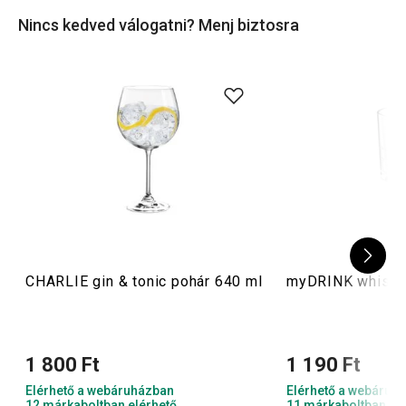
Nincs kedved válogatni? Menj biztosra
CHARLIE gin & tonic pohár 640 ml
myDRINK whisky
1 800 Ft
1 190 Ft
Elérhető a webáruházban
Elérhető a webáruh
12 márkaboltban elérhető
11 márkaboltban el