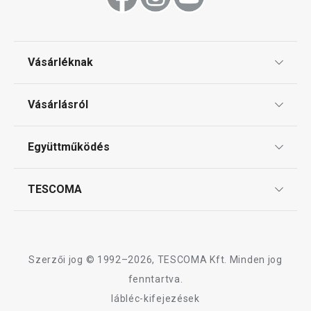
Vásárléknak
Ajándékutalványok
Vásárlásról
Tescoma klub
ÁSZF
Együttműködés
Gyakori kérdések
Szállítási díjak és fizetési módok
Affiliate program
TESCOMA
Reklamáció és termékvisszaküldés
Karrier
TESCOMA garancia és szerviz
Rólunk
Design
Szerzői jog © 1992–2026, TESCOMA Kft. Minden jog
Minőség
fenntartva.
lábléc-kifejezések
Blog