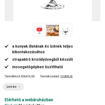
a konyak illatának és ízének teljes
kibontakozásához
strapabíró kristályüvegből készült
mosogatógépben tisztítható
Termékkód
306416.00
Termékcsalád:
CHARLIE
Leírás
Elérhető a webáruházban