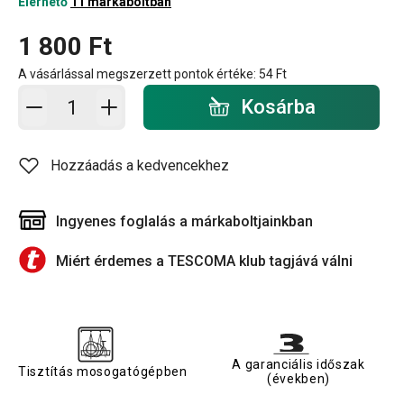
Elérhető
11 márkaboltban
1 800 Ft
A vásárlással megszerzett pontok értéke:
54 Ft
Kosárba - mennyiség
Kosárba
Hozzáadás a kedvencekhez
Ingyenes foglalás a márkaboltjainkban
Miért érdemes a TESCOMA klub tagjává válni
A garanciális időszak
Tisztítás mosogatógépben
(években)