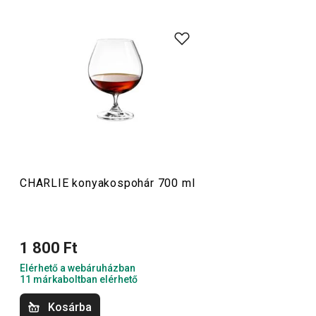
A tökéletes
tálaláshoz
és kedvenc
italaid
élvezetéhez
elengedhetetlen a megfelelő pohárkészlet. Ide tartoznak
például a
martinis, konyakos vagy gin-tonikos poharak
is.
A CHARLIE termékcsalád többféle, konkrét italhoz
tervezett poharat kínál. Klasszikus, elegáns formájukkal
és kiváló minőségű kristályüvegükkel fokozzák az
ízélményt. Otthoni és professzionális használatra
egyaránt ideálisak.
CHARLIE konyakospohár 700 ml
Italok
1 800 Ft
Elérhető a webáruházban
11 márkaboltban elérhető
Kosárba