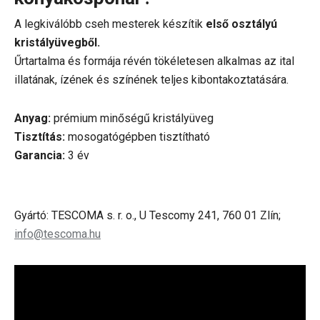
A legkiválóbb cseh mesterek készítik
első osztályú
kristályüvegből.
Űrtartalma és formája révén tökéletesen alkalmas az ital
illatának, ízének és színének teljes kibontakoztatására.
Anyag:
prémium minőségű kristályüveg
Tisztítás:
mosogatógépben tisztítható
Garancia:
3 év
Gyártó: TESCOMA s. r. o., U Tescomy 241, 760 01 Zlín;
info@tescoma.hu