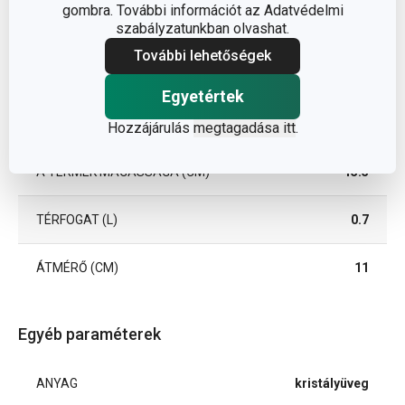
gombra. További információt az Adatvédelmi
szabályzatunkban olvashat.
További lehetőségek
Egyetértek
Méretek
Hozzájárulás
megtagadása itt
.
A TERMÉK MAGASSÁGA (CM)
15.5
TÉRFOGAT (L)
0.7
ÁTMÉRŐ (CM)
11
Egyéb paraméterek
ANYAG
kristályüveg