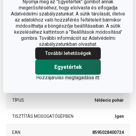
Nyomja meg az "Egyetértek" gombot annak
megerősítéséhez, hogy elolvasta és elfogadja
ÁTMÉRŐ (CM)
4
Adatvédelmi szabályzatunkat. A sütik tárolását, illetve
az adatokhoz való hozzáférés feltételeit bármikor
módosíthatja a böngészője beállításaiban. A sütik
kezeléséhez kattintson a "Beállítások módosítása"
Egyéb paraméterek
gombra. További információt az Adatvédelmi
szabályzatunkban olvashat.
ANYAG
üveg
További lehetőségek
Egyetértek
BESOROLÁS
pohár
Hozzájárulás
megtagadása itt
.
TERMÉKCSALÁD
myDRINK
TÍPUS
féldecis pohár
TISZTÍTÁS MOSOGATÓGÉPBEN
Igen
EAN
8595028400724