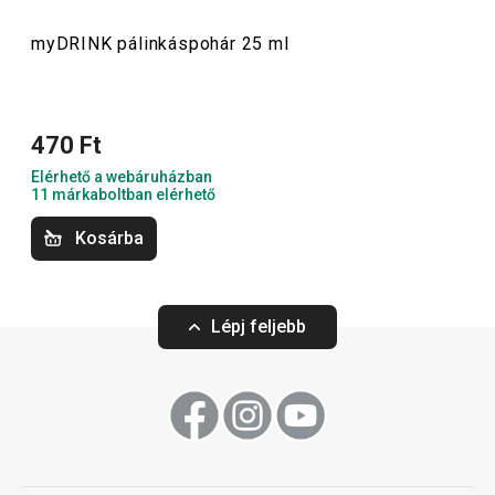
Italok
myDRINK pálinkáspohár 25 ml
Konyhai eszközök
470 Ft
Kültéri tevékenységek
Elérhető a webáruházban
11 márkaboltban elérhető
Kosárba
Lépj feljebb
-21 %