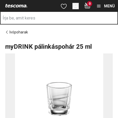
A myDRINK pálinkáspohár 25 ml oldalon tartózkodik
0
Ugrás a fő tartalomhoz
Ugrás a navigációhoz
Ugrás a kereséshez
MENÜ
Ivópoharak
myDRINK pálinkáspohár 25 ml