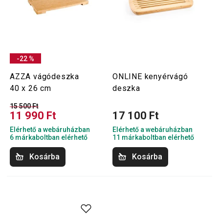
-22 %
AZZA vágódeszka
ONLINE kenyérvágó
40 x 26 cm
deszka
15 500 Ft
11 990 Ft
17 100 Ft
Elérhető a webáruházban
Elérhető a webáruházban
6 márkaboltban elérhető
11 márkaboltban elérhető
Kosárba
Kosárba