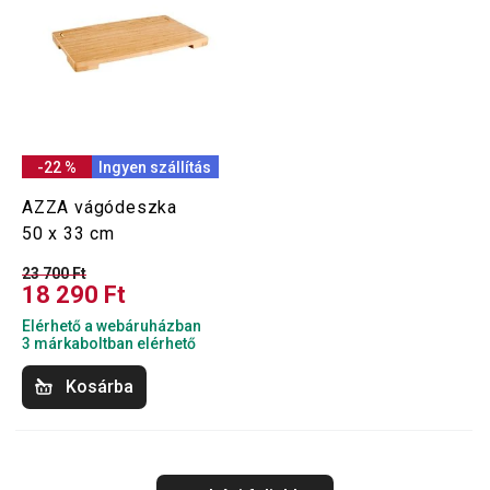
-22 %
Ingyen szállítás
AZZA vágódeszka
50 x 33 cm
23 700 Ft
18 290 Ft
Elérhető a webáruházban
3 márkaboltban elérhető
Kosárba