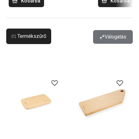
Kosárba
Kosárba
Termékszűrő
Válogatás