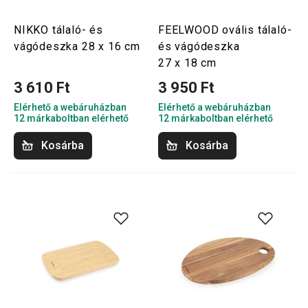
NIKKO tálaló- és
FEELWOOD ovális tálaló-
vágódeszka 28 x 16 cm
és vágódeszka
27 x 18 cm
3 610 Ft
3 950 Ft
Elérhető a webáruházban
Elérhető a webáruházban
12 márkaboltban elérhető
12 márkaboltban elérhető
Kosárba
Kosárba