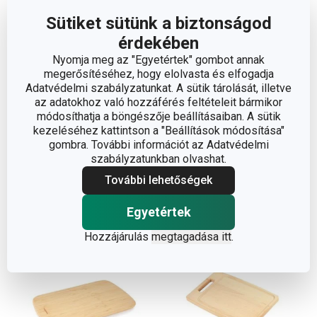
Sütiket sütünk a biztonságod
érdekében
Nyomja meg az "Egyetértek" gombot annak
megerősítéséhez, hogy elolvasta és elfogadja
ONLINE 29 x 24 cm
ONLINE vágódeszka
Adatvédelmi szabályzatunkat. A sütik tárolását, illetve
peremes vágódeszka
36 x 24 cm
az adatokhoz való hozzáférés feltételeit bármikor
módosíthatja a böngészője beállításaiban. A sütik
5 760 Ft
6 090 Ft
kezeléséhez kattintson a "Beállítások módosítása"
gombra. További információt az Adatvédelmi
Elérhető a webáruházban
Elérhető a webáruházban
11 márkaboltban elérhető
11 márkaboltban elérhető
szabályzatunkban olvashat.
További lehetőségek
Kosárba
Kosárba
Egyetértek
Hozzájárulás
megtagadása itt
.