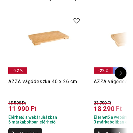
késélezésről
szóló kategóriánkban!
-22 %
-22 %
Ingyen sz
AZZA vágódeszka 40 x 26 cm
AZZA vágódeszk
15 500 Ft
23 700 Ft
11 990 Ft
18 290 Ft
Elérhető a webáruházban
Elérhető a webáruh
6 márkaboltban elérhető
3 márkaboltban elér