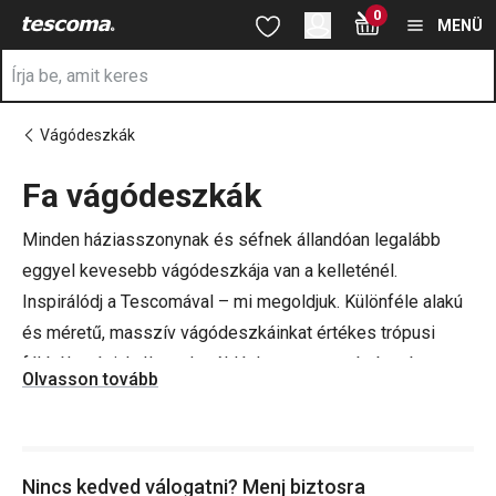
A Fa vágódeszkák oldalon tartózkodik
0
Ugrás a fő tartalomhoz
Ugrás a navigációhoz
Ugrás a kereséshez
MENÜ
Vágódeszkák
Fa vágódeszkák
a
Minden háziasszonynak és séfnek állandóan legalább
eggyel kevesebb vágódeszkája van a kelleténél.
Inspirálódj a Tescomával – mi megoldjuk. Különféle alakú
és méretű, masszív vágódeszkáinkat értékes trópusi
fákból gyártjuk. Ilyenek például az extratartós bambusz
Olvasson tovább
vágódeszkáink.
Tippünk:
mérd fel otthon a
gyümölcs- és zöldségvágó
Nincs kedved válogatni? Menj biztosra
kések
és a
húsvágó kések
állapotát, vagy meríts ihletet a