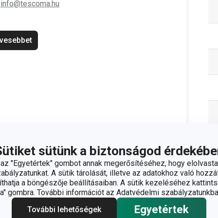
;
info@tescoma.hu
vesebbet
Sütiket sütünk a biztonságod érdekébe
z "Egyetértek" gombot annak megerősítéséhez, hogy elolvasta
bályzatunkat. A sütik tárolását, illetve az adatokhoz való hozzáf
hatja a böngészője beállításaiban. A sütik kezeléséhez kattints
" gombra. További információt az Adatvédelmi szabályzatunkba
Egyetértek
További lehetőségek
C