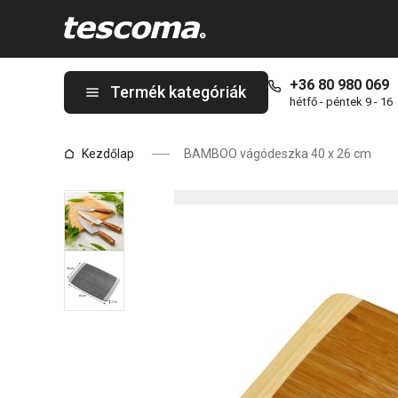
A BAMBOO vágódeszka 40 x 26 cm oldalon tartózkodik
+36 80 980 069
Termék kategóriák
hétfő - péntek 9 - 16
Kezdőlap
BAMBOO vágódeszka 40 x 26 cm