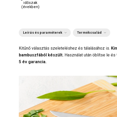
időszak
(években)
Leírás és paraméterek
Termékcsalád
Kitűnő választás szeleteléshez és tálalásához is.
Ki
bambuszfából készült.
Használat után öblítse le és 
5 év garancia.