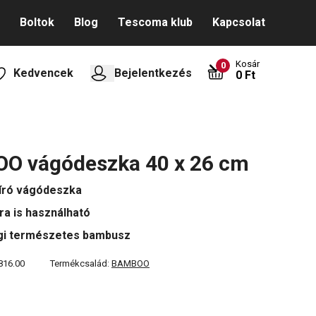
Boltok
Blog
Tescoma klub
Kapcsolat
Kosár
0
Kedvencek
Bejelentkezés
0 Ft
O vágódeszka 40 x 26 cm
író vágódeszka
ára is használható
gi természetes bambusz
816.00
Termékcsalád:
BAMBOO