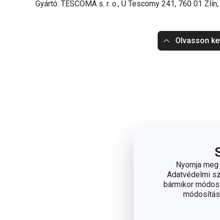
Gyártó: TESCOMA s. r. o., U Tescomy 241, 760 01 Zlín
Olvasson ke
Nyomja meg a
Adatvédelmi sza
bármikor módosít
módosítása