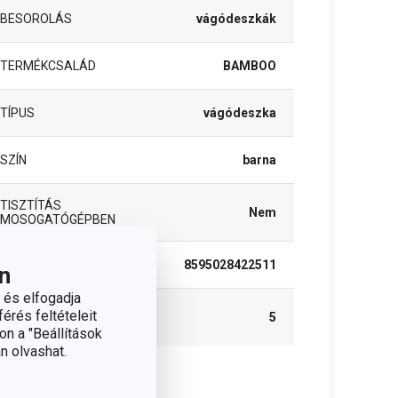
BESOROLÁS
vágódeszkák
TERMÉKCSALÁD
BAMBOO
TÍPUS
vágódeszka
SZÍN
barna
TISZTÍTÁS
Nem
MOSOGATÓGÉPBEN
EAN
8595028422511
n
 és elfogadja
A GARANCIÁLIS IDŐSZAK
érés feltételeit
5
(ÉVEKBEN)
on a "Beállítások
n olvashat.
somag