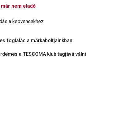
 már nem eladó
dás a kedvencekhez
es foglalás a márkaboltjainkban
érdemes a TESCOMA klub tagjává válni