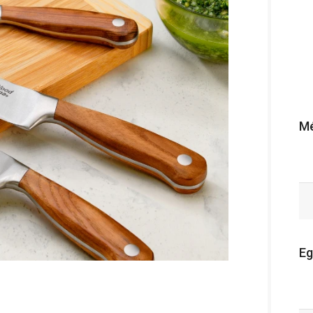
Mé
Eg