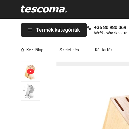
A NOBLESSE késtartó 8 késre, olló/fenőacél oldalon tartózkodi
+36 80 980 069
Termék kategóriák
hétfő - péntek 9 - 16
Kezdőlap
Szeletelés
Késtartók