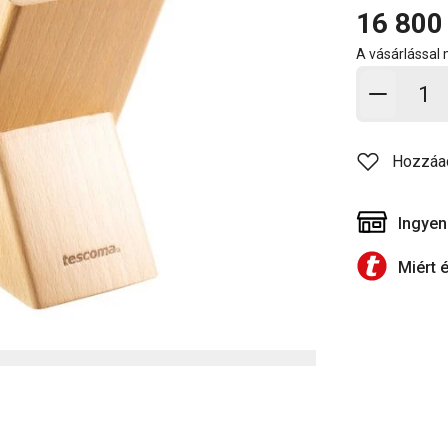
16 800
A vásárlással
Kosárb
Hozzáa
Ingyen
Miért 