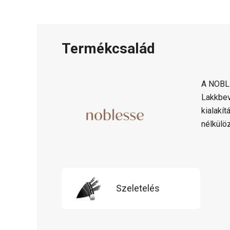
Termékcsalád
A NOBLE
Lakkbev
kialakí
nélkülö
Szeletelés