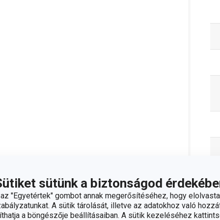
Sütiket sütünk a biztonságod érdekébe
z "Egyetértek" gombot annak megerősítéséhez, hogy elolvasta
bályzatunkat. A sütik tárolását, illetve az adatokhoz való hozzáf
hatja a böngészője beállításaiban. A sütik kezeléséhez kattints