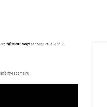
aromfi ollóra vagy fenőacélra, ellenálló
;
info@tescoma.hu