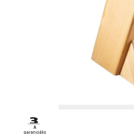
A
garanciális