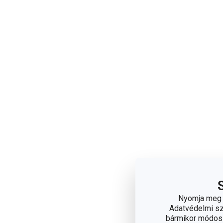
Nyomja meg a
Adatvédelmi sza
bármikor módosít