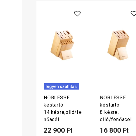
Ingyen szállítás
NOBLESSE
NOBLESSE
késtartó
késtartó
14 késre,olló/fe
8 késre,
nőacél
olló/fenőacél
22 900 Ft
16 800 Ft