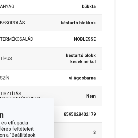
ANYAG
bükkfa
BESOROLÁS
késtartó blokkok
TERMÉKCSALÁD
NOBLESSE
késtartó blokk
TÍPUS
kések nélkül
SZÍN
világosbarna
TISZTÍTÁS
Nem
MOSOGATÓGÉPBEN
n
EAN
8595028402179
 és elfogadja
érés feltételeit
A GARANCIÁLIS
3
on a "Beállítások
IDŐSZAK (ÉVEKBEN)