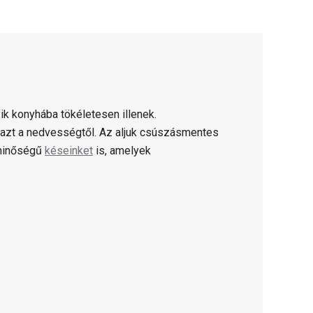
ik konyhába tökéletesen illenek.
 azt a nedvességtől. Az aljuk csúszásmentes
ó minőségű
késeinket
is, amelyek