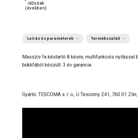
időszak
(években)
Leírás és paraméterek
Termékcsalád
Masszív fa késtartó 8 késre, multifunkciós nyílással b
bükkfából készült. 3 év garancia.
Gyártó: TESCOMA s. r. o., U Tescomy 241, 760 01 Zlín