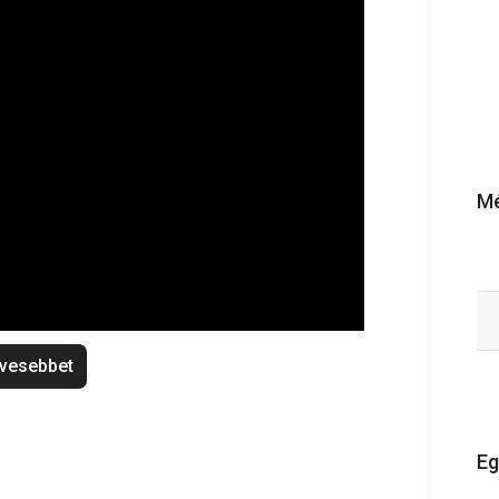
Mé
vesebbet
Eg