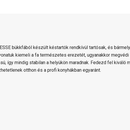
SSE bükkfából készült késtartók rendkívül tartósak, és bármely
onatuk kiemeli a fa természetes erezetét, ugyanakkor megvédi
tású, így mindig stabilan a helyükön maradnak. Fedezd fel kivál
zhetetlenek otthon és a profi konyhákban egyaránt.