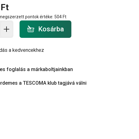
 Ft
 megszerzett pontok értéke:
504 Ft
a - mennyiség
Kosárba
dás a kedvencekhez
es foglalás a márkaboltjainkban
érdemes a TESCOMA klub tagjává válni