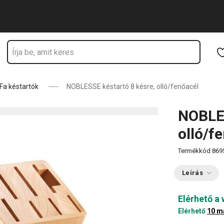
k
Ugrás a fő tartalomhoz
Ugrás a navigációhoz
Ugrás a kereséshez
Fa késtartók
NOBLESSE késtartó 8 késre, olló/fenőacél
NOBLES
olló/f
Termékkód
869
Leírás
Elérhető a
Elérhető
10 m