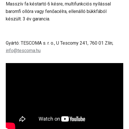
Masszív fa késtartó 6 késre, multifunkciós nyílással
baromfi ollóra vagy fenőacélra, ellenálló bükkfából
készült. 3 év garancia.
Gyártó: TESCOMA s. r. o., U Tescomy 241, 760 01 Zlín;
info@tescoma.hu