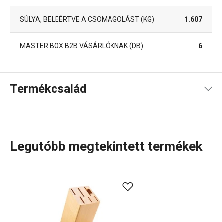
SÚLYA, BELEÉRTVE A CSOMAGOLÁST (KG)
1.607
MASTER BOX B2B VÁSÁRLÓKNAK (DB)
6
Termékcsalád
Legutóbb megtekintett termékek
A NOBLESSE bükkfából készült késtartók rendkívül
tartósak, és bármelyik konyhába tökéletesen illenek.
Lakkbevonatuk kiemeli a fa természetes erezetét,
ugyanakkor megvédi azt a nedvességtől. Az aljuk