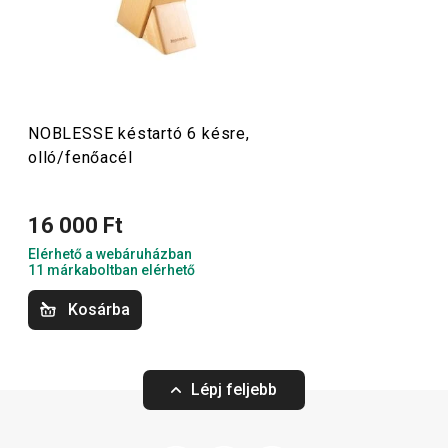
csúszásmentes kialakítású, így mindig stabilan a helyükön
maradnak. Fedezd fel kiváló minőségű
késeinket
is,
amelyek nélkülözhetetlenek otthon és a profi konyhákban
egyaránt.
NOBLESSE késtartó 6 késre,
olló/fenőacél
Szeletelés
16 000 Ft
Elérhető a webáruházban
11 márkaboltban elérhető
Kosárba
Lépj feljebb
Ingyen szállítás