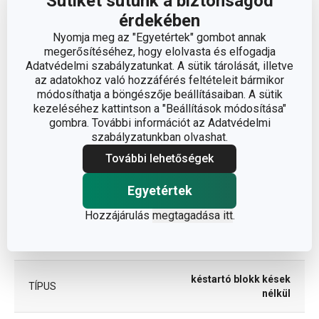
Sütiket sütünk a biztonságod
érdekében
Nyomja meg az "Egyetértek" gombot annak
A TERMÉK SZÉLESSÉGE (CM)
8.5
megerősítéséhez, hogy elolvasta és elfogadja
Adatvédelmi szabályzatunkat. A sütik tárolását, illetve
A TERMÉK HOSSZA (CM)
20
az adatokhoz való hozzáférés feltételeit bármikor
módosíthatja a böngészője beállításaiban. A sütik
kezeléséhez kattintson a "Beállítások módosítása"
gombra. További információt az Adatvédelmi
Egyéb paraméterek
szabályzatunkban olvashat.
További lehetőségek
ANYAG
bükkfa
Egyetértek
BESOROLÁS
késtartó blokkok
Hozzájárulás
megtagadása itt
.
TERMÉKCSALÁD
NOBLESSE
késtartó blokk kések
TÍPUS
nélkül