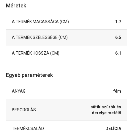
Méretek
A TERMÉK MAGASSÁGA (CM)
1.7
A TERMÉK SZÉLESSÉGE (CM)
6.5
A TERMÉK HOSSZA (CM)
6.1
Egyéb paraméterek
ANYAG
fém
sütikiszúrók és
BESOROLÁS
derelye metélő
TERMÉKCSALÁD
DELÍCIA