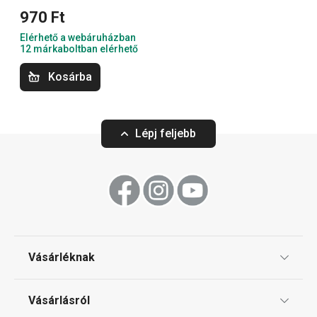
970 Ft
Elérhető a webáruházban
Sütés
12 márkaboltban elérhető
Kosárba
Szeletelés
Lépj feljebb
Konyhai eszközök
Tálalás
Főzés
Vásárléknak
Háztartási gépek
Ajándékutalványok
Vásárlásról