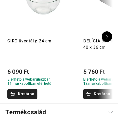
GIRO üvegtál ø 24 cm
DELÍCIA sütőtep
40 x 36 cm
6 090 Ft
5 760 Ft
Elérhető a webáruházban
Elérhető a webáruh
11 márkaboltban elérhető
12 márkaboltban el
Kosárba
Kosárba
Termékcsalád