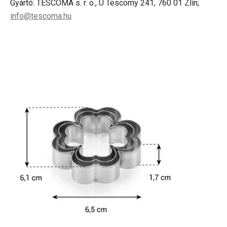
Gyártó: TESCOMA s. r. o., U Tescomy 241, 760 01 Zlín;
info@tescoma.hu