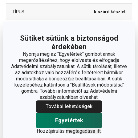
TÍPUS
kiszúró készlet
TISZTÍTÁS
Nem
MOSOGATÓGÉPBEN
Sütiket sütünk a biztonságod
érdekében
EAN
8592973127324
Nyomja meg az "Egyetértek" gombot annak
megerősítéséhez, hogy elolvasta és elfogadja
A GARANCIÁLIS IDŐSZAK
Adatvédelmi szabályzatunkat. A sütik tárolását, illetve
2
(ÉVEKBEN)
az adatokhoz való hozzáférés feltételeit bármikor
módosíthatja a böngészője beállításaiban. A sütik
kezeléséhez kattintson a "Beállítások módosítása"
Csomag
gombra. További információt az Adatvédelmi
szabályzatunkban olvashat.
További lehetőségek
DARAB / KÉSZLET
3
Egyetértek
SZÉLESSÉG (CM)
12.000
Hozzájárulás
megtagadása itt
.