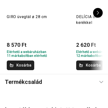
GIRO üvegtál ø 28 cm
DELÍCIA derelye
kerékkel
8 570 Ft
2 620 Ft
Elérhető a webáruházban
Elérhető a webáruh
11 márkaboltban elérhető
12 márkaboltban el
Kosárba
Kosárba
Termékcsalád