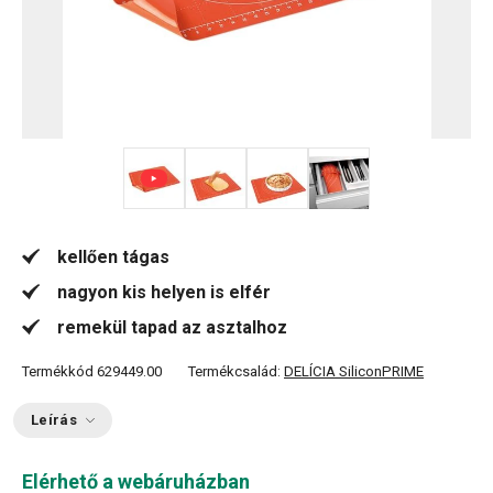
+ 2
kellően tágas
nagyon kis helyen is elfér
remekül tapad az asztalhoz
Termékkód
629449.00
Termékcsalád:
DELÍCIA SiliconPRIME
Leírás
Elérhető a webáruházban