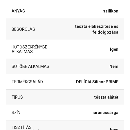
ANYAG
szilikon
tészta előkészítése és
BESOROLÁS
feldolgozása
HŰTŐSZEKRÉNYBE
Igen
ALKALMAS
SÜTŐBE ALKALMAS
Nem
TERMÉKCSALÁD
DELÍCIA SiliconPRIME
TÍPUS
tészta alátét
SZÍN
narancssárga
TISZTÍTÁS
Igen