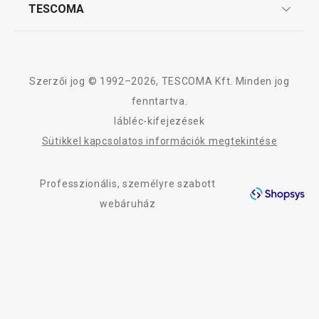
Affiliate program
TESCOMA
Reklamáció és termékvisszaküldés
Karrier
TESCOMA garancia és szerviz
Rólunk
A DELÍCIA SiliconPRIME termékcsalád összes terméke
Design
Szerzői jog © 1992–2026, TESCOMA Kft. Minden jog
Minőség
fenntartva.
lábléc-kifejezések
Blog
Sütikkel kapcsolatos információk megtekintése
Kapcsolat
Professzionális, személyre szabott
Adatkezelési Tájékoztató
webáruház
Akadálymentességi nyilatkozat