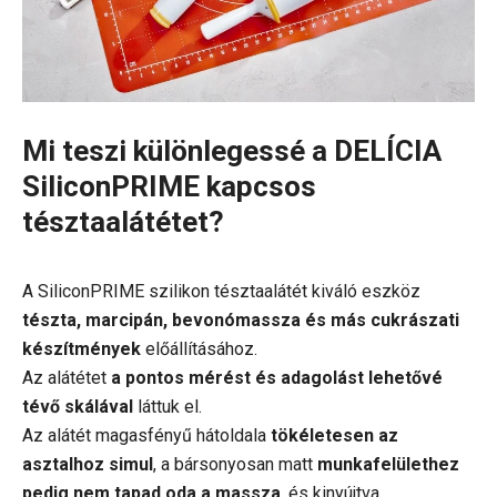
Mi teszi különlegessé a DELÍCIA
SiliconPRIME kapcsos
tésztaalátétet?
A SiliconPRIME szilikon tésztaalátét kiváló eszköz
tészta, marcipán, bevonómassza és más cukrászati
készítmények
előállításához.
Az alátétet
a pontos mérést és adagolást lehetővé
tévő skálával
láttuk el.
Az alátét magasfényű hátoldala
tökéletesen az
asztalhoz simul
, a bársonyosan matt
munkafelülethez
pedig nem tapad oda a massza
, és kinyújtva