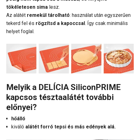
tökéletesen sima
lesz.
Az alátét
remekül tárolható
: használat után egyszerűen
tekerd fel és
rögzítsd a kapoccsal
. Így csak minimális
helyet foglal.
Melyik a DELÍCIA SiliconPRIME
kapcsos tésztaalátét további
előnyei?
hőálló
kiváló
alátét forró tepsi és más edények alá.