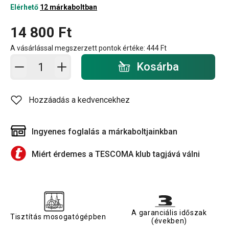
Elérhető
12 márkaboltban
14 800 Ft
A vásárlással megszerzett pontok értéke:
444 Ft
Kosárba - mennyiség
Kosárba
Hozzáadás a kedvencekhez
Ingyenes foglalás a márkaboltjainkban
Miért érdemes a TESCOMA klub tagjává válni
A garanciális időszak
Tisztítás mosogatógépben
(években)