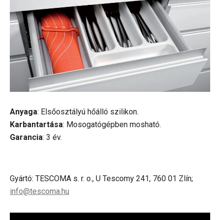
Anyaga
: Elsőosztályú hőálló szilikon.
Karbantartása
: Mosogatógépben mosható.
Garancia
: 3 év.
Gyártó: TESCOMA s. r. o., U Tescomy 241, 760 01 Zlín;
info@tescoma.hu