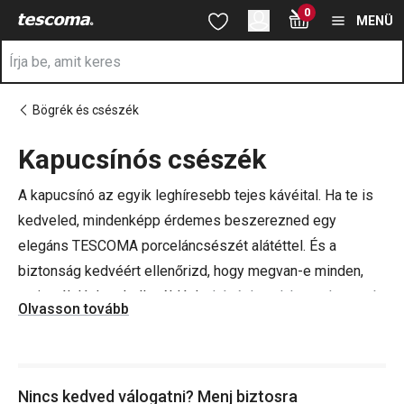
A Cappuccino csészék oldalon tartózkodik
0
Ugrás a fő tartalomhoz
Ugrás a navigációhoz
Ugrás a kereséshez
MENÜ
Bögrék és csészék
Kapucsínós csészék
a
A kapucsínó az egyik leghíresebb tejes kávéital. Ha te is
kedveled, mindenképp érdemes beszerezned egy
elegáns TESCOMA porceláncsészét alátéttel. És a
biztonság kedvéért ellenőrizd, hogy megvan-e minden,
ami a tálaláshoz kell, például a
kávéskanalak
, a
cukortartó
Olvasson tovább
vagy a
tejszínes csésze
.
Nincs kedved válogatni? Menj biztosra