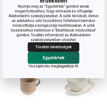
érdekében
Nyomja meg az "Egyetértek" gombot annak
ALL FIT ONE cappuccino
TAVERNE cappuccino
megerősítéséhez, hogy elolvasta és elfogadja
Adatvédelmi szabályzatunkat. A sütik tárolását, illetve
csésze, Slim
csésze, cream
az adatokhoz való hozzáférés feltételeit bármikor
2 460 Ft
2 130 Ft
módosíthatja a böngészője beállításaiban. A sütik
kezeléséhez kattintson a "Beállítások módosítása"
Elérhető a webáruházban
Elérhető a webáruházban
gombra. További információt az Adatvédelmi
12 márkaboltban elérhető
12 márkaboltban elérhető
szabályzatunkban olvashat.
Kosárba
Kosárba
További lehetőségek
Egyetértek
Hozzájárulás
megtagadása itt
.