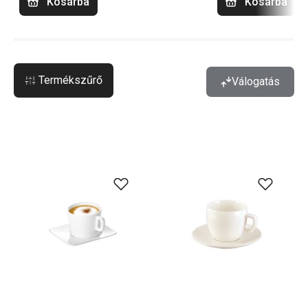
Kosárba
Kosárba
Termékszűrő
Válogatás