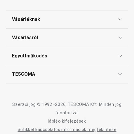
Vásárléknak
Ajándékutalványok
Vásárlásról
Tescoma klub
ÁSZF
Együttműködés
Gyakori kérdések
Szállítási díjak és fizetési módok
Affiliate program
TESCOMA
Reklamáció és termékvisszaküldés
Karrier
TESCOMA garancia és szerviz
Rólunk
Design
Szerzői jog © 1992–2026, TESCOMA Kft. Minden jog
Minőség
fenntartva.
lábléc-kifejezések
Blog
Sütikkel kapcsolatos információk megtekintése