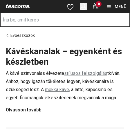
A Kávéskanalak oldalon tartózkodik
0
Ugrás a fő tartalomhoz
Ugrás a navigációhoz
Ugrás a kereséshez
MENÜ
Evőeszközök
Kávéskanalak – egyenként és
a
készletben
A kávé színvonalas élvezete
stílusos felszolgálás
tkíván.
Ahhoz, hogy igazán tökéletes legyen, kávéskanálra is
szükséged lesz. A
mokka kávé
, a latté, kapucsínó és
egyéb finomságok elkészítésének megvannak a maga
szigorú szabályai, de a
TESCOMA
mindegyikre tudja a
Olvasson tovább
választ – meríts ihletet te is!