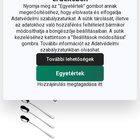
Nyomja meg az "Egyetértek" gombot annak
megerősítéséhez, hogy elolvasta és elfogadja
Adatvédelmi szabályzatunkat. A sütik tárolását, illetve
BANQUET mokkáskanál,
CLASSIC mokkáskanál,
az adatokhoz való hozzáférés feltételeit bármikor
6 db
6 db
módosíthatja a böngészője beállításaiban. A sütik
kezeléséhez kattintson a "Beállítások módosítása"
3 450 Ft
3 950 Ft
gombra. További információt az Adatvédelmi
Elérhető a webáruházban
Elérhető a webáruházban
szabályzatunkban olvashat.
7 márkaboltban elérhető
12 márkaboltban elérhető
További lehetőségek
Kosárba
Kosárba
Egyetértek
Hozzájárulás
megtagadása itt
.