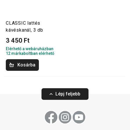
CLASSIC lattés
kávéskanál, 3 db
3 450 Ft
Elérhető a webáruházban
12 márkaboltban elérhető
Kosárba
Lépj feljebb