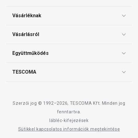
Vásárléknak
Ajándékutalványok
Vásárlásról
Tescoma klub
ÁSZF
Együttműködés
Gyakori kérdések
Szállítási díjak és fizetési módok
Affiliate program
TESCOMA
Reklamáció és termékvisszaküldés
Karrier
TESCOMA garancia és szerviz
Rólunk
Design
Szerzői jog © 1992–2026, TESCOMA Kft. Minden jog
Minőség
fenntartva.
lábléc-kifejezések
Blog
Sütikkel kapcsolatos információk megtekintése
Kapcsolat