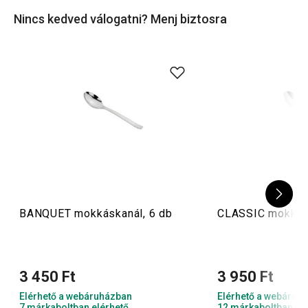
Nincs kedved válogatni? Menj biztosra
BANQUET mokkáskanál, 6 db
CLASSIC mokkásk
3 450 Ft
3 950 Ft
Elérhető a webáruházban
Elérhető a webáruh
7 márkaboltban elérhető
12 márkaboltban el