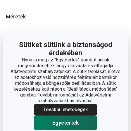
Méretek
A TERMÉK MAGASSÁGA (CM)
7.3
Sütiket sütünk a biztonságod
A TERMÉK SZÉLESSÉGE (CM)
11.9
érdekében
Nyomja meg az "Egyetértek" gombot annak
A TERMÉK HOSSZA (CM)
16
megerősítéséhez, hogy elolvasta és elfogadja
Adatvédelmi szabályzatunkat. A sütik tárolását, illetve
az adatokhoz való hozzáférés feltételeit bármikor
módosíthatja a böngészője beállításaiban. A sütik
Egyéb paraméterek
kezeléséhez kattintson a "Beállítások módosítása"
gombra. További információt az Adatvédelmi
szabályzatunkban olvashat.
ANYAG
kerámia
További lehetőségek
bögrék és
BESOROLÁS
Egyetértek
csészék