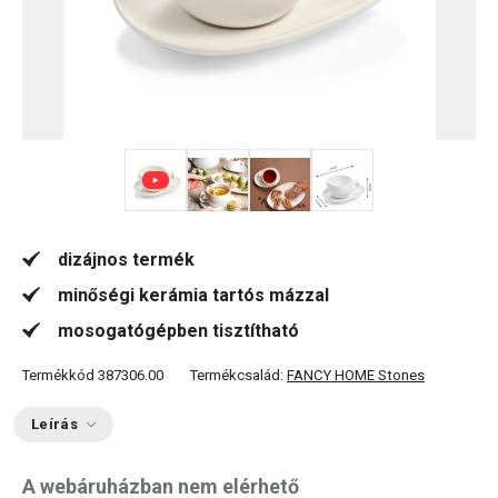
+ 1
dizájnos termék
minőségi kerámia tartós mázzal
mosogatógépben tisztítható
Termékkód
387306.00
Termékcsalád:
FANCY HOME Stones
Leírás
A webáruházban nem elérhető