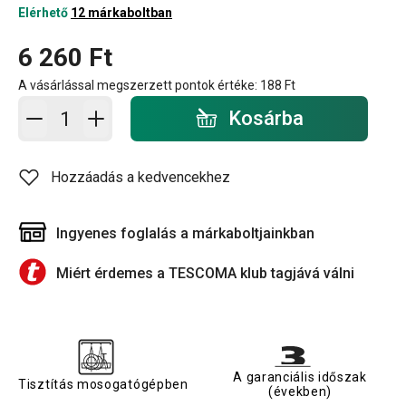
Elérhető
12 márkaboltban
6 260 Ft
A vásárlással megszerzett pontok értéke:
188 Ft
Kosárba - mennyiség
Kosárba
Hozzáadás a kedvencekhez
Ingyenes foglalás a márkaboltjainkban
Miért érdemes a TESCOMA klub tagjává válni
A garanciális időszak
Tisztítás mosogatógépben
(években)