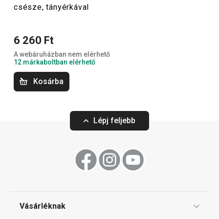
csésze, tányérkával
Tálalás
6 260 Ft
A webáruházban nem elérhető
12 márkaboltban elérhető
Kosárba
Lépj feljebb
-24 %
FANCY HOME teáskanna 1,4 l
FANCY HOME Ston
Vásárléknak
12 800 Ft
4 110 Ft