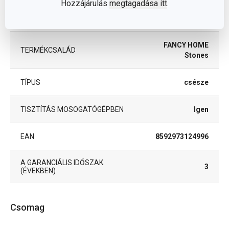
Hozzájárulás
megtagadása itt
.
MIKROHULLÁMÚ SÜTŐBE
Igen
ALKALMAS
FANCY HOME
TERMÉKCSALÁD
Stones
TÍPUS
csésze
TISZTÍTÁS MOSOGATÓGÉPBEN
Igen
EAN
8592973124996
A GARANCIÁLIS IDŐSZAK
3
(ÉVEKBEN)
Csomag