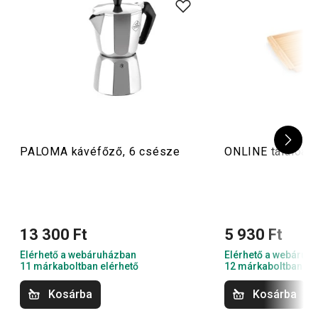
PALOMA kávéfőző, 6 csésze
ONLINE tálalóalá
13 300 Ft
5 930 Ft
Elérhető a webáruházban
Elérhető a webáruh
11 márkaboltban elérhető
12 márkaboltban el
Kosárba
Kosárba