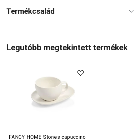
Termékcsalád
Legutóbb megtekintett termékek
A szépség az egyszerűségben rejlik. Ezt a mondást
formáltuk kézzelfoghatóvá a FANCY HOME Stones
termékcsalád darabjaiban. A kollekció kerámiából készült
lakásdekorációs
és
tálaláshoz
szánt kiegészítőket
tartalmaz, melyek finom formavilágát a lávakövek ihlették.
A termékeket minimalista, lekerekített vonalak jellemzik.
Italok
FANCY HOME Stones capuccino