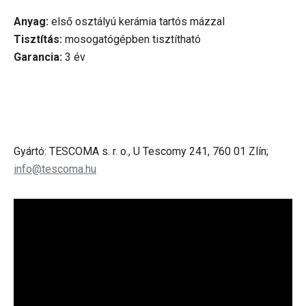
Anyag:
első osztályú kerámia tartós mázzal
Tisztítás:
mosogatógépben tisztítható
Garancia:
3 év
Gyártó: TESCOMA s. r. o., U Tescomy 241, 760 01 Zlín;
info@tescoma.hu