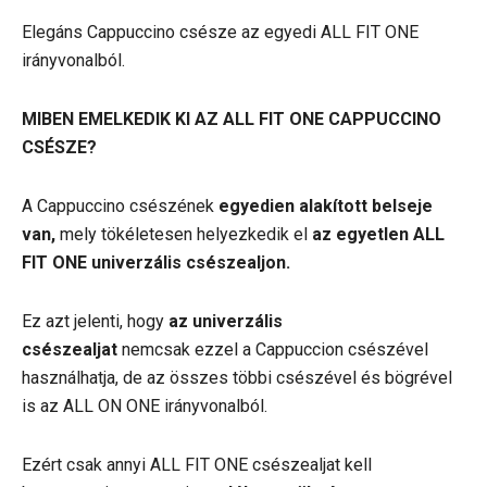
Elegáns Cappuccino csésze az egyedi ALL FIT ONE
irányvonalból.
MIBEN EMELKEDIK KI AZ ALL FIT ONE CAPPUCCINO
CSÉSZE?
A Cappuccino csészének
egyedien alakított belseje
van,
mely tökéletesen helyezkedik el
az egyetlen ALL
FIT ONE univerzális csészealjon.
Ez azt jelenti, hogy
az univerzális
csészealjat
nemcsak ezzel a Cappuccion csészével
használhatja, de az összes többi csészével és bögrével
is az ALL ON ONE irányvonalból.
Ezért csak annyi ALL FIT ONE csészealjat kell