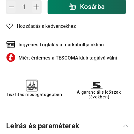
Kosárba - mennyiség
Kosárba
Hozzáadás a kedvencekhez
Ingyenes foglalás a márkaboltjainkban
Miért érdemes a TESCOMA klub tagjává válni
A garanciális időszak
Tisztítás mosogatógépben
(években)
Leírás és paraméterek