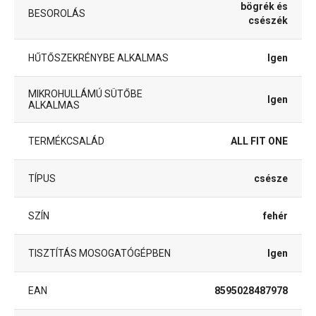
bögrék és
BESOROLÁS
csészék
HŰTŐSZEKRÉNYBE ALKALMAS
Igen
MIKROHULLÁMÚ SÜTŐBE
Igen
ALKALMAS
TERMÉKCSALÁD
ALL FIT ONE
TÍPUS
csésze
SZÍN
fehér
TISZTÍTÁS MOSOGATÓGÉPBEN
Igen
EAN
8595028487978