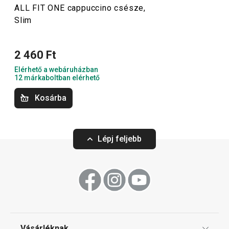
ALL FIT ONE cappuccino csésze,
Slim
Italok
2 460 Ft
Elérhető a webáruházban
12 márkaboltban elérhető
Kosárba
Lépj feljebb
ALL FIT ONE tejszíntartó
ALL FIT ONE univ
Vásárléknak