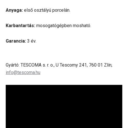
Anyaga:
első osztályú porcelán.
Karbantartás:
mosogatógépben mosható.
Garancia:
3 év.
Gyártó: TESCOMA s. r. o., U Tescomy 241, 760 01 Zlín;
info@tescoma.hu