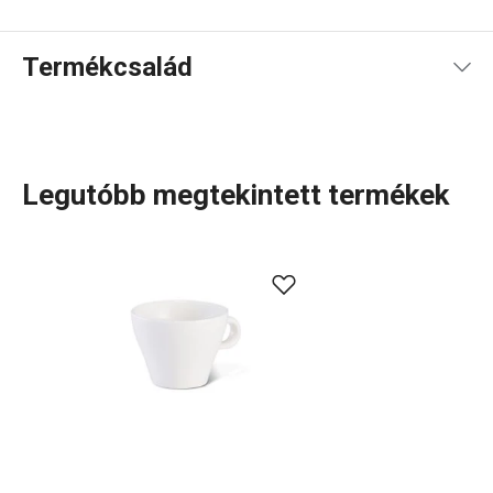
Termékcsalád
Legutóbb megtekintett termékek
Elegáns, letisztult, fehér porcelán egyszerű
vonalvezetéssel. Ebben a szellemben álmodtuk meg és
készítettük el az ALL FIT ONE porcelán szerviz
termékcsaládot (Belly és Slim alkategóriák), amely
mindenkit levesz a lábáról, aki szeret szép, minőségi
porcelánból
kávézni, teázni
vagy reggelizni.
Tálalás