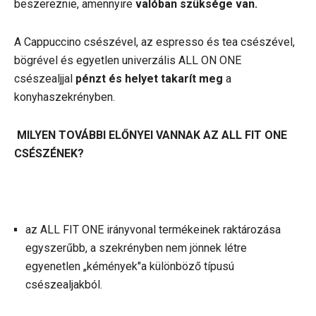
beszereznie, amennyire
valóban szüksége van.
A Cappuccino csészével, az espresso és tea csészével,
bögrével és egyetlen univerzális ALL ON ONE
csészealjjal
pénzt és helyet takarít meg
a
konyhaszekrényben.
MILYEN TOVÁBBI ELŐNYEI VANNAK AZ ALL FIT ONE
CSÉSZÉNEK?
az ALL FIT ONE irányvonal termékeinek raktározása
egyszerűbb, a szekrényben nem jönnek létre
egyenetlen „kémények"a különböző típusú
csészealjakból.