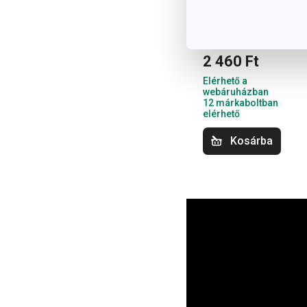
FRESCO tál
ø 14 cm
2 460 Ft
Elérhető a
webáruházban
12 márkaboltban
elérhető
Kosárba