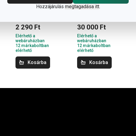
FRESCO
PRESIDENT
Hozzájárulás
megtagadása itt
.
mélytányér
botmixer
ø 21 cm, Barley
2 290 Ft
30 000 Ft
Elérhető a
Elérhető a
webáruházban
webáruházban
12 márkaboltban
12 márkaboltban
elérhető
elérhető
Kosárba
Kosárba