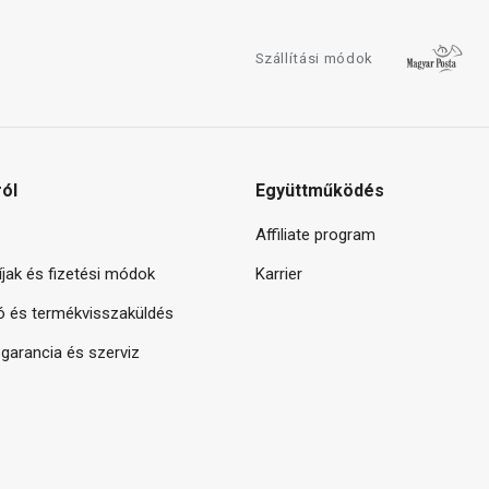
Szállítási módok
ról
Együttműködés
Affiliate program
díjak és fizetési módok
Karrier
ó és termékvisszaküldés
arancia és szerviz