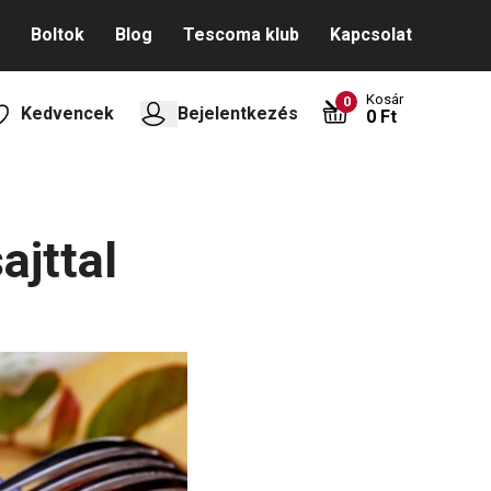
Boltok
Blog
Tescoma klub
Kapcsolat
Kosár
0
Kedvencek
Bejelentkezés
0 Ft
ajttal