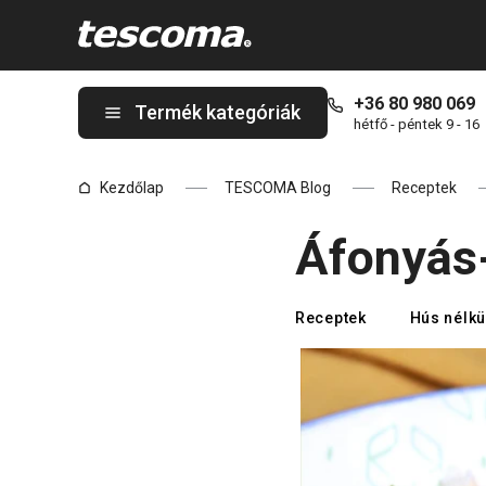
A Áfonyás-barackos saláta feta sajttal oldalon tartózkodik
+36 80 980 069
Termék kategóriák
hétfő - péntek 9 - 16
Kezdőlap
TESCOMA Blog
Receptek
Áfonyás-
Receptek
Hús nélkül