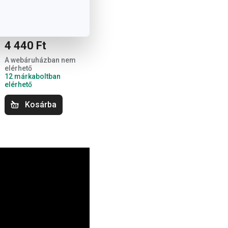
VITAMINO
olajtartó 500 ml
4 440 Ft
A webáruházban nem
elérhető
12 márkaboltban
elérhető
Kosárba