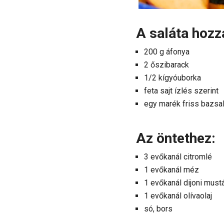
A saláta hozz
200 g áfonya
2 őszibarack
1/2 kígyóuborka
feta sajt ízlés szerint
egy marék friss bazsa
Az öntethez:
3 evőkanál citromlé
1 evőkanál méz
1 evőkanál dijoni must
1 evőkanál olívaolaj
só, bors