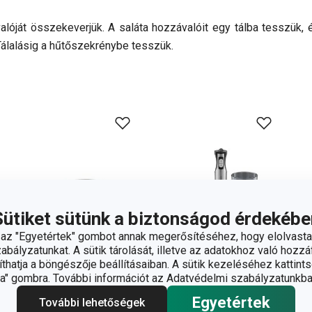
óját összekeverjük. A saláta hozzávalóit egy tálba tesszük, é
álalásig a hűtőszekrénybe tesszük.
Sütiket sütünk a biztonságod érdekébe
z "Egyetértek" gombot annak megerősítéséhez, hogy elolvasta
bályzatunkat. A sütik tárolását, illetve az adatokhoz való hozzáf
hatja a böngészője beállításaiban. A sütik kezeléséhez kattints
" gombra. További információt az Adatvédelmi szabályzatunkba
Ingyen szállítás
Egyetértek
További lehetőségek