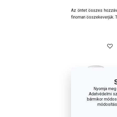
Az öntet összes hozzával
finoman összekeverjük. T
Nyomja meg a
Adatvédelmi sza
bármikor módosít
módosítása