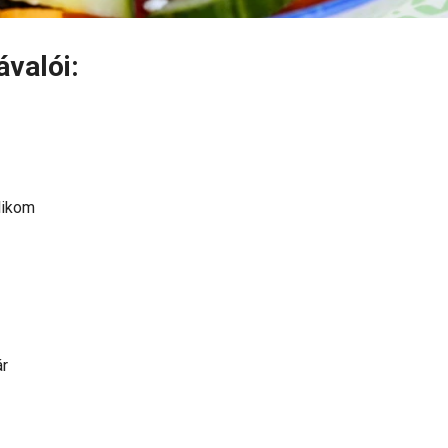
ávalói:
likom
ár