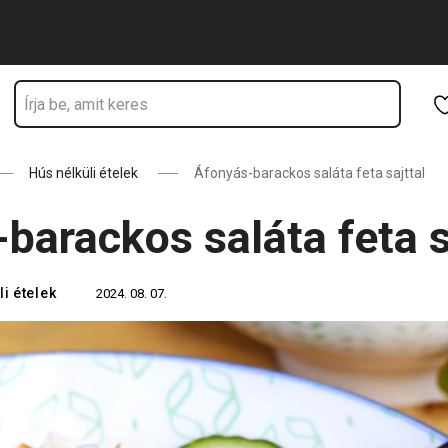
Ugrás a fő tartalomhoz
Ugrás a navigációhoz
Ugrás a kereséshez
Hús nélküli ételek
Áfonyás-barackos saláta feta sajttal
barackos saláta feta s
i ételek
2024. 08. 07.