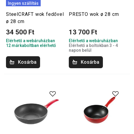
Ingyen szállítás
SteelCRAFT wok fedővel
PRESTO wok ø 28 cm
ø 28 cm
34 500 Ft
13 700 Ft
Elérhető a webáruházban
Elérhető a webáruházban
12 márkaboltban elérhető
Elérhető a boltokban 3 - 4
napon belül
Kosárba
Kosárba