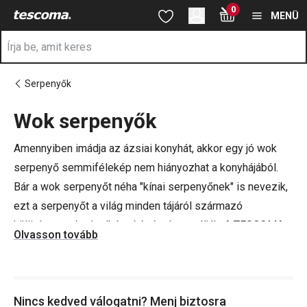
A Wok serpenyők oldalon tartózkodik
0
Ugrás a fő tartalomhoz
Ugrás a navigációhoz
Ugrás a kereséshez
MENÜ
Serpenyők
Wok serpenyők
a
Amennyiben imádja az ázsiai konyhát, akkor egy jó wok
serpenyő semmifélekép nem hiányozhat a konyhájából.
Bár a wok serpenyőt néha "kínai serpenyőnek" is nevezik,
ezt a serpenyőt a világ minden tájáról származó
különlegességek elkészítésére használják. A TESCOMA
Olvasson tovább
kínálatában találhat gáz, elektromos vagy indukciós
főzőlapra alkalmas wok serpenyőket. Ezután már nincs
más dolga, mint megteríteni az asztalt, előkészíteni az
Nincs kedved válogatni? Menj biztosra
evőeszközöket és tányérokat, és jöhetnek is a vendégek.