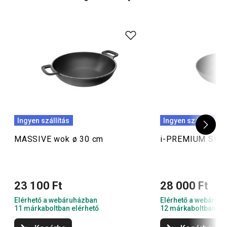
TIPP: Nézze meg a közkedvelt levehető nyéllel
rendelkező wok serpenyőinket is.
Ingyen szállítás
Ingyen szállítás
MASSIVE wok ø 30 cm
i-PREMIUM Ston
23 100 Ft
28 000 Ft
Elérhető a webáruházban
Elérhető a webáruh
11 márkaboltban elérhető
12 márkaboltban el