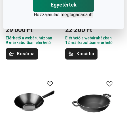
Ingyen szállítás
Ingyen szállítás
Egyetértek
SmartCLICK Wok ø 28 cm
GrandCHEF+ wok
Hozzájárulás
megtagadása itt
.
ø 28 cm
29 000 Ft
22 200 Ft
Elérhető a webáruházban
Elérhető a webáruházban
9 márkaboltban elérhető
12 márkaboltban elérhető
Kosárba
Kosárba