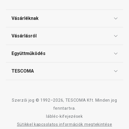
Vásárléknak
Ajándékutalványok
Vásárlásról
Tescoma klub
ÁSZF
Együttműködés
Gyakori kérdések
Szállítási díjak és fizetési módok
Affiliate program
TESCOMA
Reklamáció és termékvisszaküldés
Karrier
TESCOMA garancia és szerviz
Rólunk
Design
Szerzői jog © 1992–2026, TESCOMA Kft. Minden jog
Minőség
fenntartva.
lábléc-kifejezések
Blog
Sütikkel kapcsolatos információk megtekintése