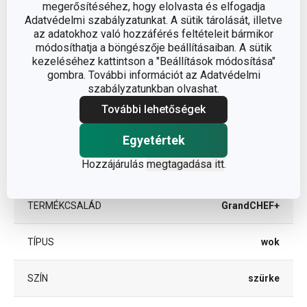
megerősítéséhez, hogy elolvasta és elfogadja
Adatvédelmi szabályzatunkat. A sütik tárolását, illetve
Egyéb paraméterek
az adatokhoz való hozzáférés feltételeit bármikor
módosíthatja a böngészője beállításaiban. A sütik
kezeléséhez kattintson a "Beállítások módosítása"
ötvözött alumínium,
gombra. További információt az Adatvédelmi
ANYAG
rozsdamentes acél,
szabályzatunkban olvashat.
tapadásmentes felület
További lehetőségek
BESOROLÁS
serpenyő
Egyetértek
Hozzájárulás
megtagadása itt
.
SÜTŐBE ALKALMAS
Igen
TERMÉKCSALÁD
GrandCHEF+
TÍPUS
wok
SZÍN
szürke