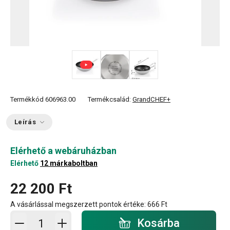
Termékkód
606963.00
Termékcsalád:
GrandCHEF+
Leírás
Elérhető a webáruházban
Elérhető
12 márkaboltban
22 200 Ft
A vásárlással megszerzett pontok értéke:
666 Ft
Kosárba - mennyiség
Kosárba