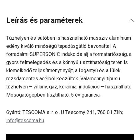
Leírás és paraméterek
Tűzhelyen és sütőben is használható masszív alumínium
edény kiváló minőségű tapadásgátló bevonattal. A
forradalmi SUPERSONIC indukciós alj a formatartósság, a
gyors felmelegedés és a könnyű tisztíthatóság terén is
kiemelkedő teljesítményt nyújt, a fogantyú és a fülek
rozsdamentes acélból készültek. Valamennyi típusú
tűzhelyen – villany, gáz, kerámia, indukciós – használható.
Mosogatógépben tisztítható. 5 év garancia.
Gyártó: TESCOMA s. r. o., U Tescomy 241, 760 01 Zlín;
info@tescoma.hu