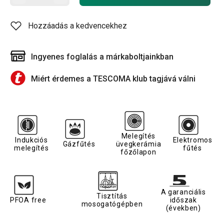
Hozzáadás a kedvencekhez
Ingyenes foglalás a márkaboltjainkban
Miért érdemes a TESCOMA klub tagjává válni
Melegítés
Indukciós
Elektromos
Gázfűtés
üvegkerámia
melegítés
fűtés
főzőlapon
A garanciális
Tisztítás
PFOA free
időszak
mosogatógépben
(években)