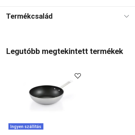
Használati útmutató és biztonsági információk
Termékcsalád
Legutóbb megtekintett termékek
A közkedvelt
GrandCHEF
termékcsaládot kibővítettük a
hozzá kapcsolódó GrandCHEF+ vonallal. Ez a modern
edénycsalád extra előnyt kínál: a forradalmi SUPERSONIC
indukciós alj rendkívül gyors felmelegedést biztosít,
miközben megakadályozza az edények nem kívánt
deformációját. Különféle méretű lábasok, fazekak és
serpenyők közül válogathatsz. Tedd kényelmesebbé és
élvezetesebbé a konyhai munkát – szereld fel otthonodat
Ingyen szállítás
modern
főző-, sütő
- és konyhai előkészítő
eszközökkel
!