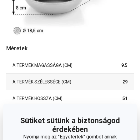
Méretek
A TERMÉK MAGASSÁGA (CM)
9.5
A TERMÉK SZÉLESSÉGE (CM)
29
A TERMÉK HOSSZA (CM)
51
ÁTMÉRŐ (CM)
28
Sütiket sütünk a biztonságod
érdekében
INDUKCIÓS ALJ ÁTMÉRŐJE (CM)
18.5
Nyomja meg az "Egyetértek" gombot annak