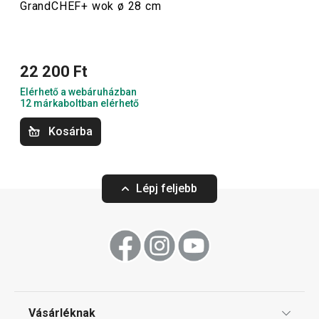
GrandCHEF+ wok ø 28 cm
Főzés
22 200 Ft
Elérhető a webáruházban
12 márkaboltban elérhető
Kosárba
Lépj feljebb
Ingyen szállítás
GrandCHEF+ tükörtojássütő
GrandCHEF+ mél
serpenyő ø 24 cm
ø 24 cm, kétfülű
Vásárléknak