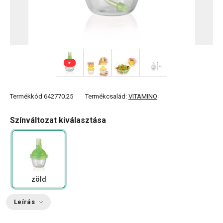
+ 1
Termékkód
642770.25
Termékcsalád:
VITAMINO
Színváltozat kiválasztása
zöld
Leírás