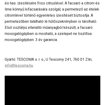
és has. ízesítésére friss citruslével. A facsaró a citrom és
lime könnyű kifacsarására szolgál, a permetező az ételek
citromlével történő egyenletes ízesítését biztosítja. A
permetezőben található lé hűtőszekrényben is tárolható.
Első osztályú ellenálló műanyagból készült, a facsaró
mosogatógépben is mosható, a szelepet ne tisztítsa
mosogatógépben. 3 év garancia.
Gyártó: TESCOMA s. r. o., U Tescomy 241, 760 01 Zlín;
info@tescoma.hu