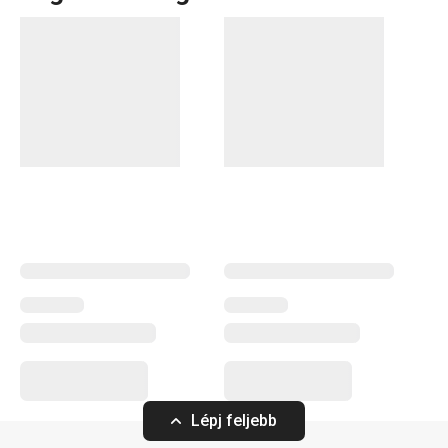
Tálalás
Főzés
Konyhai eszközök
Szeletelés
Lépj feljebb