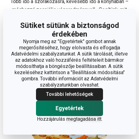
Több idő a szórakozásra, kevesebb idő a konyhában –
méghozzá zseniális végeredménnyel! Segítünk, mit
érdemes enni a nyári melegben.
Sütiket sütünk a biztonságod
érdekében
Málnás mámor
Nyomja meg az "Egyetértek" gombot annak
Fedezd fel az édes, málnás finomságokat a hagyományos
megerősítéséhez, hogy elolvasta és elfogadja
desszertektől kezdve egészen az újragondolt verziókig.
Adatvédelmi szabályzatunkat. A sütik tárolását, illetve
az adatokhoz való hozzáférés feltételeit bármikor
módosíthatja a böngészője beállításaiban. A sütik
kezeléséhez kattintson a "Beállítások módosítása"
gombra. További információt az Adatvédelmi
szabályzatunkban olvashat.
További lehetőségek
Egyetértek
Hozzájárulás
megtagadása itt
.