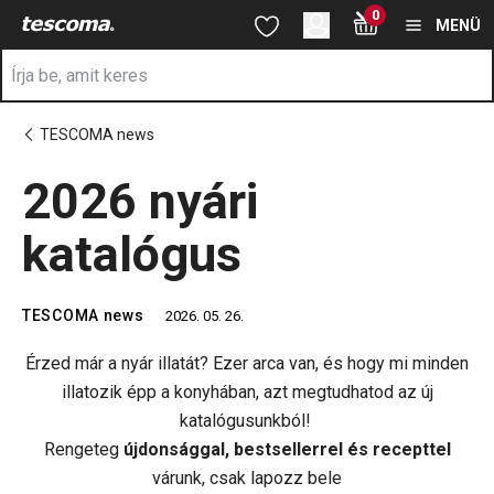
A 2026 nyári katalógus oldalon tartózkodik
0
Ugrás a fő tartalomhoz
Ugrás a navigációhoz
Ugrás a kereséshez
MENÜ
TESCOMA news
2026 nyári
katalógus
TESCOMA news
2026. 05. 26.
Érzed már a nyár illatát? Ezer arca van, és hogy mi minden
illatozik épp a konyhában, azt megtudhatod az új
katalógusunkból!
Rengeteg
újdonsággal, bestsellerrel és recepttel
várunk, csak lapozz bele