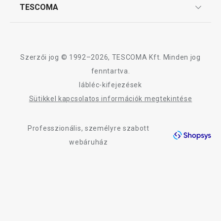
Affiliate program
TESCOMA
Reklamáció és termékvisszaküldés
Karrier
TESCOMA garancia és szerviz
Rólunk
Design
Szerzői jog © 1992–2026, TESCOMA Kft. Minden jog
Minőség
fenntartva.
lábléc-kifejezések
Blog
Sütikkel kapcsolatos információk megtekintése
Kapcsolat
Professzionális, személyre szabott
Adatkezelési Tájékoztató
webáruház
Akadálymentességi nyilatkozat