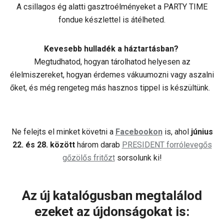
A csillagos ég alatti gasztroélményeket a PARTY TIME
fondue készlettel is átélheted.
Kevesebb hulladék a háztartásban?
Megtudhatod, hogyan tárolhatod helyesen az
élelmiszereket, hogyan érdemes vákuumozni vagy aszalni
őket, és még rengeteg más hasznos tippel is készültünk.
Ne felejts el minket követni a
Facebookon
is, ahol
június
22. és 28. között
három darab
PRESIDENT forrólevegős
gőzölős fritőzt
sorsolunk ki!
Az új katalógusban megtalálod
ezeket az újdonságokat is: