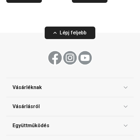
Lépj feljebb
Vásárléknak
Ajándékutalványok
Vásárlásról
Tescoma klub
ÁSZF
Együttműködés
Gyakori kérdések
Szállítási díjak és fizetési módok