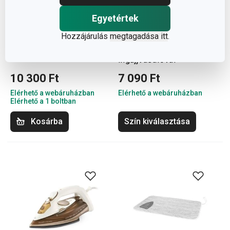
Egyetértek
FANCY HOME
Huzatok FANCY HOME
Hozzájárulás
megtagadása itt
.
ingujjvasaló
Vasalódeszkához
ingujjvasalóval
10 300 Ft
7 090 Ft
Elérhető a webáruházban
Elérhető a webáruházban
Elérhető a 1 boltban
Kosárba
Szín kiválasztása