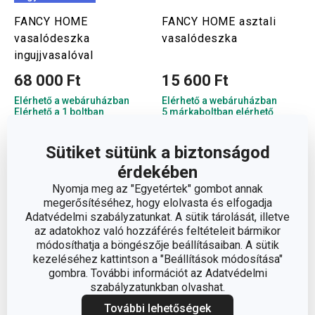
FANCY HOME
FANCY HOME asztali
vasalódeszka
vasalódeszka
ingujjvasalóval
68 000 Ft
15 600 Ft
Elérhető a webáruházban
Elérhető a webáruházban
Elérhető a 1 boltban
5 márkaboltban elérhető
Kosárba
Kosárba
Sütiket sütünk a biztonságod
érdekében
Nyomja meg az "Egyetértek" gombot annak
megerősítéséhez, hogy elolvasta és elfogadja
Adatvédelmi szabályzatunkat. A sütik tárolását, illetve
az adatokhoz való hozzáférés feltételeit bármikor
módosíthatja a böngészője beállításaiban. A sütik
kezeléséhez kattintson a "Beállítások módosítása"
gombra. További információt az Adatvédelmi
szabályzatunkban olvashat.
További lehetőségek