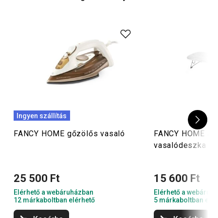
helyezheted. Válogass a TESCOMA okos megoldásai
között, és győződj meg róla személyesen, hogy
mosolyogva is lehet vasalni.
A mi tippünk:
nagytakarításra
készülsz? Próbáld ki a
ruhák tárolására szolgáló vákuumzsákokat
, melyekkel
rengeteg helyet spórolsz meg!
Ingyen szállítás
FANCY HOME gőzölős vasaló
FANCY HOME asz
vasalódeszka
25 500 Ft
15 600 Ft
Elérhető a webáruházban
Elérhető a webáruh
12 márkaboltban elérhető
5 márkaboltban elér