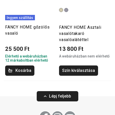
Ingyen szállítás
FANCY HOME gőzölős
FANCY HOME Asztali
vasaló
vasalótakaró
vasalóalátéttel
25 500 Ft
13 800 Ft
Elérhető a webáruházban
A webáruházban nem elérhető
12 márkaboltban elérhető
Kosárba
Szín kiválasztása
Lépj feljebb