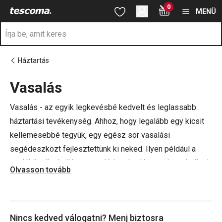
A Vasalás oldalon tartózkodik
0
Ugrás a fő tartalomhoz
Ugrás a navigációhoz
Ugrás a kereséshez
MENÜ
Háztartás
Vasalás
a
Vasalás - az egyik legkevésbé kedvelt és leglassabb
háztartási tevékenység. Ahhoz, hogy legalább egy kicsit
kellemesebbé tegyük, egy egész sor vasalási
segédeszközt fejlesztettünk ki neked. Ilyen például a
vaslóhüvellyel ellátott vasalódeszka. Ha esetleg a hellyel
Olvasson tovább
küzdesz, és nem tudod rendesen felállítani a
vasalódeszkát, erre is van megoldásunk - asztalra
helyezhető vasalódeszka. Rövid lábakkal rendelkezik,
Nincs kedved válogatni? Menj biztosra
melyeket könnyedén kihajthatsz, és a deszkát az asztalra