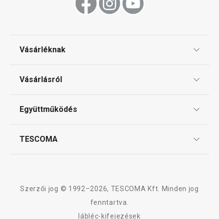
Vásárléknak
Ajándékutalványok
Vásárlásról
Tescoma klub
ÁSZF
Együttműködés
Gyakori kérdések
Szállítási díjak és fizetési módok
Affiliate program
TESCOMA
Reklamáció és termékvisszaküldés
Karrier
TESCOMA garancia és szerviz
Rólunk
Design
Szerzői jog © 1992–2026, TESCOMA Kft. Minden jog
Minőség
fenntartva.
lábléc-kifejezések