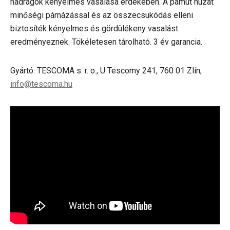
nadrágok kényelmes vasalása érdekében. A pamut huzat
minőségi párnázással és az összecsukódás elleni
biztosíték kényelmes és gördülékeny vasalást
eredményeznek. Tökéletesen tárolható. 3 év garancia.
Gyártó: TESCOMA s. r. o., U Tescomy 241, 760 01 Zlín;
info@tescoma.hu