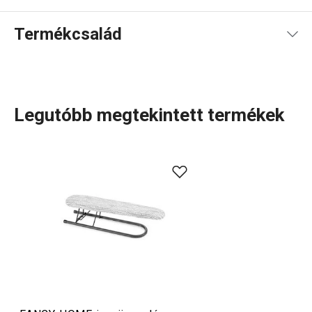
Termékcsalád
Legutóbb megtekintett termékek
A FANCY HOME termékcsaládban mindent megtalálsz,
amire szükséged van ahhoz, hogy
otthonod
szép és
otthonos hely legyen. Legyen szó bár
terítékről
, az
otthon
rendben tartásához
szükséges tárolódobozokról és
rendszerezőkről vagy a
vasalás
egyszerűbbé tételéről, itt
jó helyen jársz. Az
otthon illatáról
sem feledkeztünk meg:
illatdiffúzorok
,
aromalámpák
és a hozzájuk tartozó
utántöltők is elérhetők nálunk.