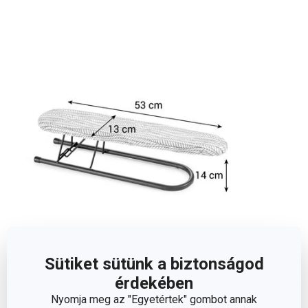
Méretek
Sütiket sütünk a biztonságod
érdekében
Nyomja meg az "Egyetértek" gombot annak
A TERMÉK MAGASSÁGA (CM)
14