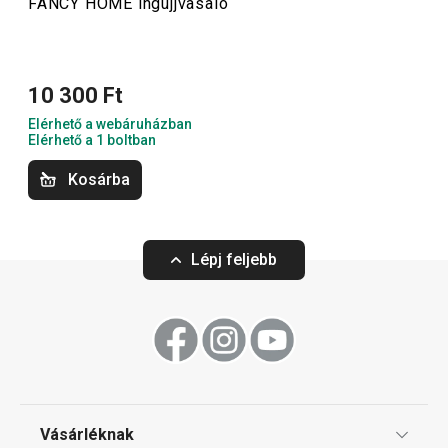
FANCY HOME ingujjvasaló
Háztartás
10 300 Ft
Háztartási gépek
Elérhető a webáruházban
Elérhető a 1 boltban
Tálalás
Kosárba
Mosogatás és takarítás
Lépj feljebb
Vásárléknak