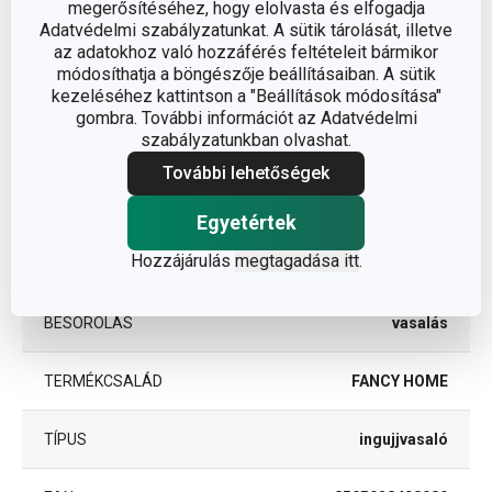
megerősítéséhez, hogy elolvasta és elfogadja
Adatvédelmi szabályzatunkat. A sütik tárolását, illetve
A TERMÉK SZÉLESSÉGE (CM)
13
az adatokhoz való hozzáférés feltételeit bármikor
módosíthatja a böngészője beállításaiban. A sütik
kezeléséhez kattintson a "Beállítások módosítása"
A TERMÉK HOSSZA (CM)
53
gombra. További információt az Adatvédelmi
szabályzatunkban olvashat.
További lehetőségek
Egyéb paraméterek
Egyetértek
fém, pamut,
ANYAG
Hozzájárulás
megtagadása itt
.
nemez
BESOROLÁS
vasalás
TERMÉKCSALÁD
FANCY HOME
TÍPUS
ingujjvasaló