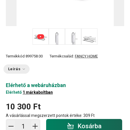
+ 1
Termékkód
899758.00
Termékcsalád:
FANCY HOME
Leírás
Elérhető a webáruházban
Elérhető
1 márkaboltban
10 300 Ft
A vásárlással megszerzett pontok értéke:
309 Ft
Kosárba - mennyiség
Kosárba