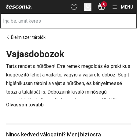
A Vajtartók oldalon tartózkodik
0
Ugrás a fő tartalomhoz
Ugrás a navigációhoz
Ugrás a kereséshez
MENÜ
Élelmiszer tárolók
Vajasdobozok
a
Tarts rendet a hűtőben! Erre remek megoldás és praktikus
kiegészítő lehet a vajtartó, vagyis a vajtároló doboz. Segít
higiénikusan tárolni a vajat a hűtőben, és kényelmessé
teszi a tálalását is. Dobozaink kiváló minőségű
porcelánból, első osztályú rozsdamentes acélból illetve
Olvasson tovább
olyan prémium minőségű műanyagból készülnek, amelyet
az egészségügyben és a gyógyszeriparban is
használnak.
Nincs kedved válogatni? Menj biztosra