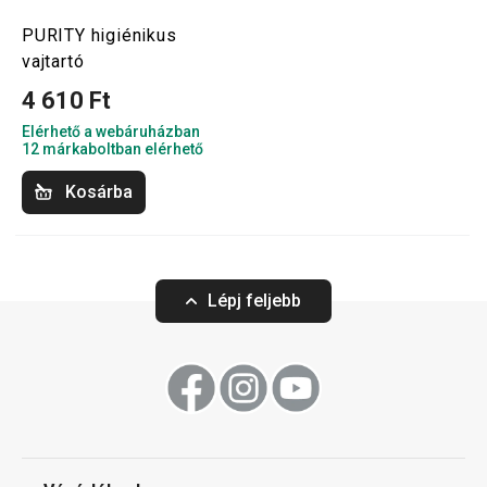
PURITY higiénikus
vajtartó
4 610 Ft
Elérhető a webáruházban
12 márkaboltban elérhető
Kosárba
Lépj feljebb