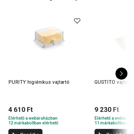
Tipp
: Nézz körül további szuper
tárolási megoldásaink
között is! Az
élelmiszertároló-dobozok
használatával
nemcsak rendezetten tárolhatod az ételeket, de
biztonságosan elkerülheted a kártevők által okozott
kellemetlenségeket is.
PURITY higiénikus vajtartó
GUSTITO vajtartó
4 610 Ft
9 230 Ft
Elérhető a webáruházban
Elérhető a webáruh
12 márkaboltban elérhető
11 márkaboltban el