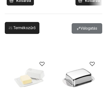
Kosárba
Kosárba
Termékszűrő
Válogatás