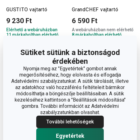
GUSTITO vajtartó
GrandCHEF vajtartó
9 230 Ft
6 590 Ft
Elérhető a webáruházban
A webáruházban nem elérhető
11 márkaboltban elérhető
8 márkaboltban elérhető
Kosárba
Kosárba
Sütiket sütünk a biztonságod
érdekében
Nyomja meg az "Egyetértek" gombot annak
megerősítéséhez, hogy elolvasta és elfogadja
Adatvédelmi szabályzatunkat. A sütik tárolását, illetve
az adatokhoz való hozzáférés feltételeit bármikor
módosíthatja a böngészője beállításaiban. A sütik
kezeléséhez kattintson a "Beállítások módosítása"
gombra. További információt az Adatvédelmi
szabályzatunkban olvashat.
További lehetőségek
Egyetértek