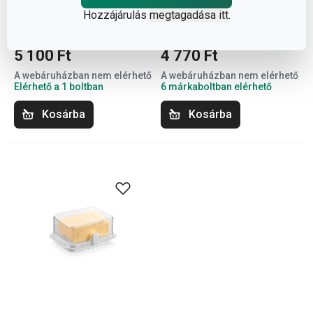
FreshZONE asztali
FreshZONE vajtartó
Hozzájárulás
megtagadása itt
.
vajtartó
5 100 Ft
4 770 Ft
A webáruházban nem elérhető
A webáruházban nem elérhető
Elérhető a 1 boltban
6 márkaboltban elérhető
Kosárba
Kosárba