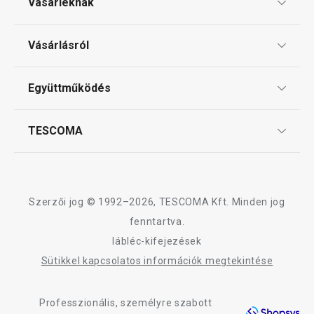
Vásárléknak
Ajándékutalványok
Vásárlásról
Tescoma klub
ÁSZF
Együttműködés
Gyakori kérdések
Szállítási díjak és fizetési módok
Affiliate program
TESCOMA
Reklamáció és termékvisszaküldés
Karrier
TESCOMA garancia és szerviz
Rólunk
Design
Szerzői jog © 1992–2026, TESCOMA Kft. Minden jog
Minőség
fenntartva.
lábléc-kifejezések
Blog
Sütikkel kapcsolatos információk megtekintése
Kapcsolat
Professzionális, személyre szabott
Adatkezelési Tájékoztató