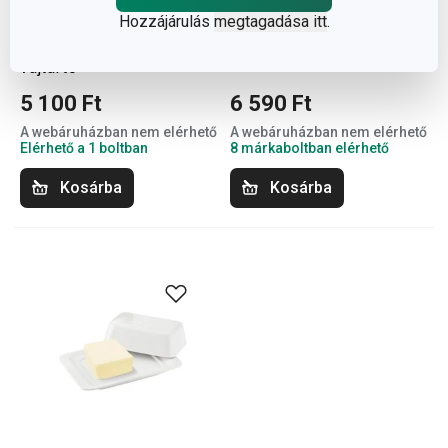
Hozzájárulás
megtagadása itt
.
FreshZONE asztali
GrandCHEF vajtartó
vajtartó
5 100 Ft
6 590 Ft
A webáruházban nem elérhető
A webáruházban nem elérhető
Elérhető a 1 boltban
8 márkaboltban elérhető
Kosárba
Kosárba