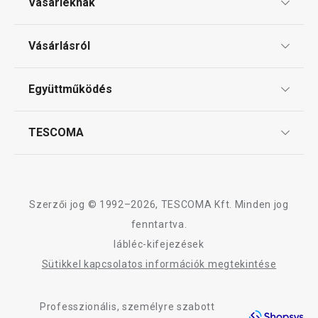
Vásárléknak
Ajándékutalványok
Vásárlásról
Tescoma klub
ÁSZF
Együttműködés
Gyakori kérdések
Szállítási díjak és fizetési módok
Affiliate program
TESCOMA
Reklamáció és termékvisszaküldés
Karrier
TESCOMA garancia és szerviz
Rólunk
Design
Szerzői jog © 1992–2026, TESCOMA Kft. Minden jog
Minőség
fenntartva.
lábléc-kifejezések
Blog
Sütikkel kapcsolatos információk megtekintése
Kapcsolat
Professzionális, személyre szabott
Adatkezelési Tájékoztató