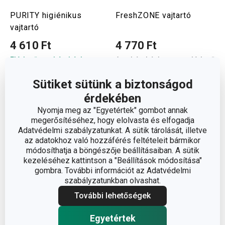
PURITY higiénikus
FreshZONE vajtartó
vajtartó
4 610 Ft
4 770 Ft
Elérhető a webáruházban
A webáruházban nem elérhető
12 márkaboltban elérhető
6 márkaboltban elérhető
Sütiket sütünk a biztonságod
Kosárba
Kosárba
érdekében
Nyomja meg az "Egyetértek" gombot annak
megerősítéséhez, hogy elolvasta és elfogadja
Adatvédelmi szabályzatunkat. A sütik tárolását, illetve
az adatokhoz való hozzáférés feltételeit bármikor
módosíthatja a böngészője beállításaiban. A sütik
kezeléséhez kattintson a "Beállítások módosítása"
gombra. További információt az Adatvédelmi
szabályzatunkban olvashat.
További lehetőségek
Egyetértek