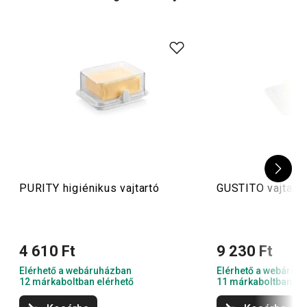
Tipp
: Nézz körül további szuper
tárolási megoldásaink
között is! Az
élelmiszertároló-dobozok
használatával
nemcsak rendezetten tárolhatod az ételeket, de
biztonságosan elkerülheted a kártevők által okozott
kellemetlenségeket is.
PURITY higiénikus vajtartó
GUSTITO vajtartó
4 610 Ft
9 230 Ft
Elérhető a webáruházban
Elérhető a webáruh
12 márkaboltban elérhető
11 márkaboltban el