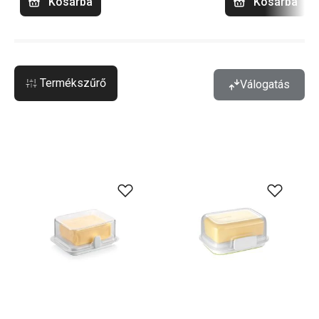
Kosárba
Kosárba
Termékszűrő
Válogatás