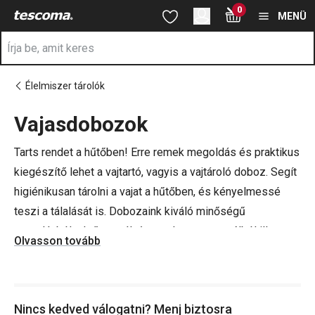
A Vajtartók oldalon tartózkodik
0
Ugrás a fő tartalomhoz
Ugrás a navigációhoz
Ugrás a kereséshez
MENÜ
Élelmiszer tárolók
Vajasdobozok
a
Tarts rendet a hűtőben! Erre remek megoldás és praktikus
kiegészítő lehet a vajtartó, vagyis a vajtároló doboz. Segít
higiénikusan tárolni a vajat a hűtőben, és kényelmessé
teszi a tálalását is. Dobozaink kiváló minőségű
porcelánból, első osztályú rozsdamentes acélból illetve
Olvasson tovább
olyan prémium minőségű műanyagból készülnek, amelyet
az egészségügyben és a gyógyszeriparban is
használnak.
Nincs kedved válogatni? Menj biztosra