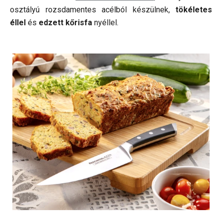
osztályú rozsdamentes acélból készülnek,
tökéletes
éllel
és
edzett kőrisfa
nyéllel.