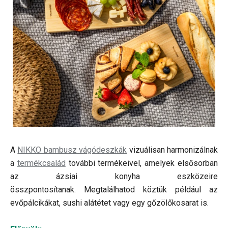
A
NIKKO bambusz vágódeszkák
vizuálisan harmonizálnak
a
termékcsalád
további termékeivel, amelyek elsősorban
az ázsiai konyha eszközeire
összpontosítanak. Megtalálhatod köztük például az
evőpálcikákat, sushi alátétet vagy egy gőzölőkosarat is.