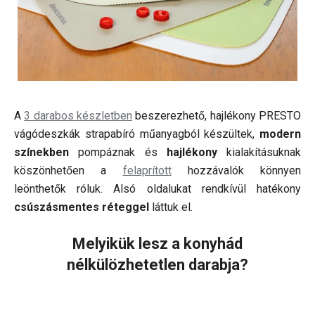
A
3 darabos készletben
beszerezhető, hajlékony PRESTO
vágódeszkák strapabíró műanyagból készültek,
modern
színekben
pompáznak és
hajlékony
kialakításuknak
köszönhetően a
felaprított
hozzávalók könnyen
leönthetők róluk. Alsó oldalukat rendkívül hatékony
csúszásmentes réteggel
láttuk el.
Melyikük lesz a konyhád
nélkülözhetetlen darabja?