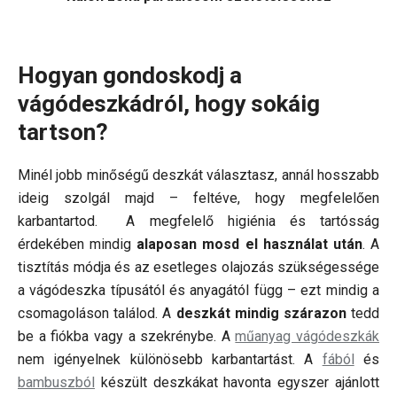
Hogyan gondoskodj a
vágódeszkádról, hogy sokáig
tartson?
Minél jobb minőségű deszkát választasz, annál hosszabb
ideig szolgál majd – feltéve, hogy megfelelően
karbantartod. A megfelelő higiénia és tartósság
érdekében mindig
alaposan mosd el használat után
. A
tisztítás módja és az esetleges olajozás szükségessége
a vágódeszka típusától és anyagától függ – ezt mindig a
csomagoláson találod. A
deszkát mindig szárazon
tedd
be a fiókba vagy a szekrénybe. A
műanyag vágódeszkák
nem igényelnek különösebb karbantartást. A
fából
és
bambuszból
készült deszkákat havonta egyszer ajánlott