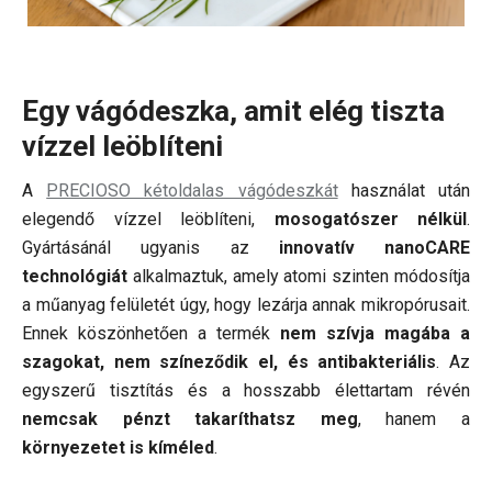
Egy vágódeszka, amit elég tiszta
vízzel leöblíteni
A
PRECIOSO kétoldalas vágódeszkát
használat után
elegendő vízzel leöblíteni,
mosogatószer nélkül
.
Gyártásánál ugyanis az
innovatív nanoCARE
technológiát
alkalmaztuk, amely atomi szinten módosítja
a műanyag felületét úgy, hogy lezárja annak mikropórusait.
Ennek köszönhetően a termék
nem szívja magába a
szagokat, nem színeződik el, és antibakteriális
. Az
egyszerű tisztítás és a hosszabb élettartam révén
nemcsak pénzt takaríthatsz meg
, hanem a
környezetet is kíméled
.