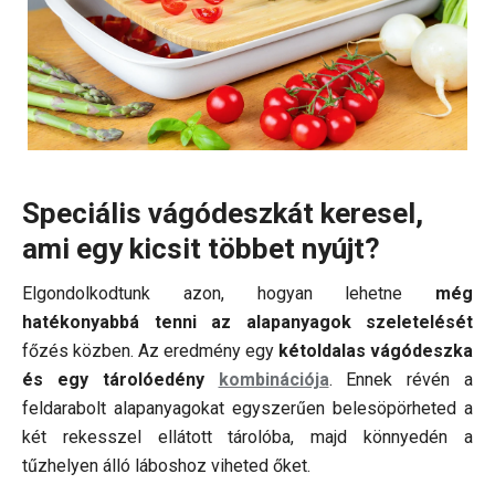
Speciális vágódeszkát keresel,
ami egy kicsit többet nyújt?
Elgondolkodtunk azon, hogyan lehetne
még
hatékonyabbá tenni az alapanyagok szeletelését
főzés közben. Az eredmény egy
kétoldalas vágódeszka
és egy tárolóedény
kombinációja
. Ennek révén a
feldarabolt alapanyagokat egyszerűen belesöpörheted a
két rekesszel ellátott tárolóba, majd könnyedén a
tűzhelyen álló láboshoz viheted őket.