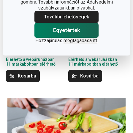
gombra. További információt az Adatvédelmi
szabályzatunkban olvashat.
-23 %
Ingyen szállítás
További lehetőségek
ONLINE vágódeszka
FEELWOOD késtartó,
Egyetértek
26 x 16 cm
5 késsel
Hozzájárulás
megtagadása itt
.
68 000 Ft
3 280 Ft
51 990 Ft
Elérhető a webáruházban
Elérhető a webáruházban
11 márkaboltban elérhető
11 márkaboltban elérhető
Kosárba
Kosárba