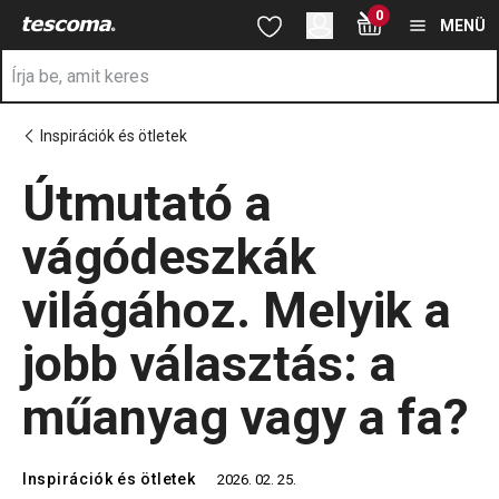
A Útmutató a vágódeszkák világához. Melyik a jobb választás: a 
0
Ugrás a fő tartalomhoz
Ugrás a navigációhoz
Ugrás a kereséshez
MENÜ
Inspirációk és ötletek
Útmutató a
vágódeszkák
világához. Melyik a
jobb választás: a
műanyag vagy a fa?
Inspirációk és ötletek
2026. 02. 25.