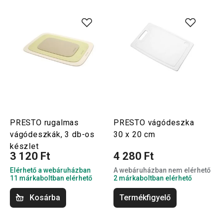
PRESTO rugalmas
PRESTO vágódeszka
vágódeszkák, 3 db-os
30 x 20 cm
készlet
3 120 Ft
4 280 Ft
Elérhető a webáruházban
A webáruházban nem elérhető
11 márkaboltban elérhető
2 márkaboltban elérhető
Kosárba
Termékfigyelő