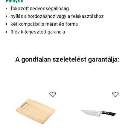
Előnyök:
fokozott nedvességállóság
nyílás a hordozáshoz vagy a felakasztáshoz
két kompatibilis méret és forma
3 év kiterjesztett garancia
A gondtalan szeletelést garantálja: