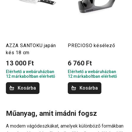
AZZA SANTOKU japán
PRECIOSO késélező
kés 18 cm
13 000 Ft
6 760 Ft
Elérhető a webáruházban
Elérhető a webáruházban
12 márkaboltban elérhető
12 márkaboltban elérhető
Kosárba
Kosárba
Műanyag, amit imádni fogsz
A modern vágódeszkákat, amelyek különböző formákban