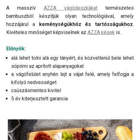
A masszív
AZZA vágódeszkákat
természetes
bambuszból készítjük olyan technológiával, amely
hozzájárul a
keménységükhöz és tartósságukhoz
.
Kivételes minőséget képviselnek az
AZZA kések
is.
Előnyök:
alá lehet tolni alá egy tányért, és közvetlenül bele lehet
söpörni az aprított alapanyagokat
a vágófelület enyhén lejt a vájat felé, amely felfogja a
kifolyó nedvességet
csúszásmentes kivitel
5 év kiterjesztett garancia