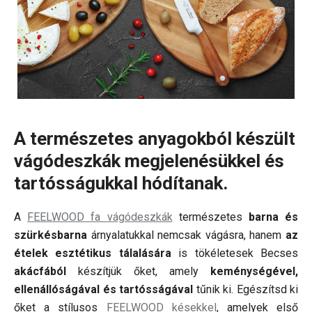
A természetes anyagokból készült
vágódeszkák megjelenésükkel és
tartósságukkal hódítanak.
A
FEELWOOD fa vágódeszkák
természetes
barna és
szürkésbarna
árnyalatukkal nemcsak vágásra, hanem
az
ételek esztétikus tálalására
is tökéletesek Becses
akácfából
készítjük őket, amely
keménységével,
ellenállóságával és tartósságával
tűnik ki. Egészítsd ki
őket a stílusos
FEELWOOD késekkel
, amelyek első