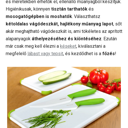
és méretekben érhetők el, ellenálló műanyagból készítjük.
Higiénikusak, könnyen
tisztán tarthatók
és
mosogatógépben is moshatók
. Választhatsz
kétoldalas vágódeszkát, hajlékony műanyag lapot
, sőt
akár meghajtható vágódeszkát is, ami tökéletes az aprított
alapanyagok
áthelyezéséhez és kiöntéséhez
. Ezután
már csak meg kell élezni a
késeket
, kiválasztani a
megfelelő
lábast vagy tepsit
, és kezdődhet is a
főzés
!