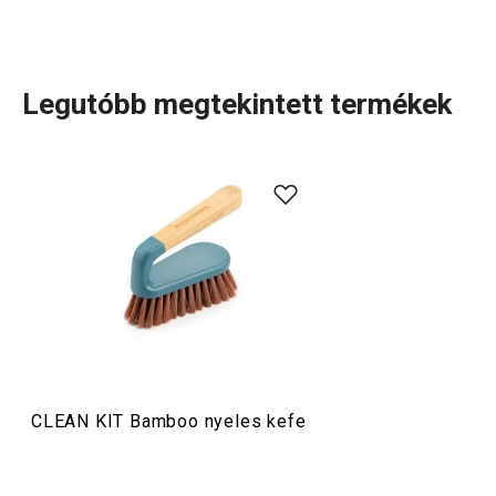
Legutóbb megtekintett termékek
A CLEAN KIT Bamboo névre hallgató, luxuskategóriás
mosogatókefékből
álló termékcsalád igazi egységet
képvisel. A kefék nyele természetes bambuszból készül,
amely fokozottan ellenáll a nedvességnek. A világos fej
és a kefe színe harmonizál a bambusz erezetével, ezáltal
is fokozva a tisztaság érzését.
Háztartás
CLEAN KIT Bamboo nyeles kefe
Mosogatás és takarítás