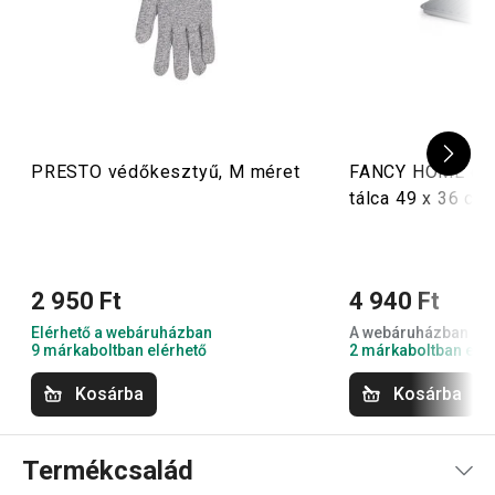
PRESTO védőkesztyű, M méret
FANCY HOME cip
tálca 49 x 36 cm
2 950 Ft
4 940 Ft
Elérhető a webáruházban
A webáruházban nem
9 márkaboltban elérhető
2 márkaboltban elér
Kosárba
Kosárba
Termékcsalád