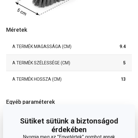
Méretek
A TERMÉK MAGASSÁGA (CM)
9.4
A TERMÉK SZÉLESSÉGE (CM)
5
A TERMÉK HOSSZA (CM)
13
Egyéb paraméterek
bambusz,
Sütiket sütünk a biztonságod
ANYAG
műanyag
érdekében
Nyomja meg az "Egyetértek" gombot annak