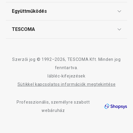
Tescoma klub
Kosárba
Kosárba
ÁSZF
Együttműködés
Gyakori kérdések
Szállítási díjak és fizetési módok
Affiliate program
TESCOMA
Reklamáció és termékvisszaküldés
Karrier
TESCOMA garancia és szerviz
Rólunk
Design
Szerzői jog © 1992–2026, TESCOMA Kft. Minden jog
Minőség
fenntartva.
lábléc-kifejezések
Blog
Sütikkel kapcsolatos információk megtekintése
Kapcsolat
Professzionális, személyre szabott
Adatkezelési Tájékoztató
webáruház
Akadálymentességi nyilatkozat