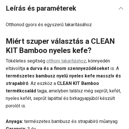
Leírás és paraméterek
Otthonod gyors és egyszerű takarításához
Miért szuper választás a CLEAN
KIT Bamboo nyeles kefe?
Tökéletes segítség
otthoni takarításhoz
, könnyedén
eltávolítja
a durva és a finom szennyeződéseket
is. A
természetes bambusz nyelű nyeles kefe masszív és
strapabíró
. Az eszköz a
CLEAN KIT Bamboo
termékcsalád
tagja, amelyben találsz még seprűt, kefét,
nyeles kefét, seprűt lapáttal és birkagyapjúból készült
porolót is.
Anyaga:
természetes bambusz és strapabíró műanyag
Garancia:
3 év