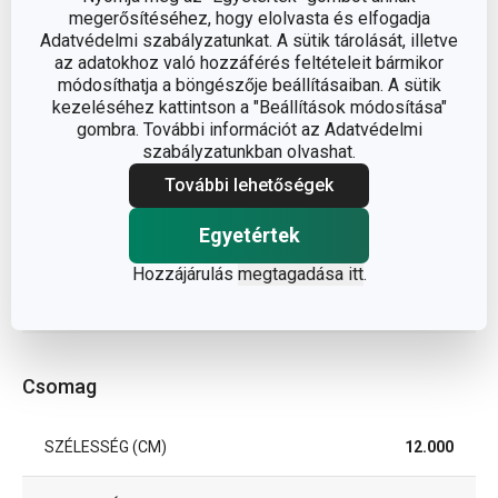
tisztítás és
megerősítéséhez, hogy elolvasta és elfogadja
BESOROLÁS
takarítás
Adatvédelmi szabályzatunkat. A sütik tárolását, illetve
az adatokhoz való hozzáférés feltételeit bármikor
módosíthatja a böngészője beállításaiban. A sütik
CLEAN KIT
TERMÉKCSALÁD
kezeléséhez kattintson a "Beállítások módosítása"
Bamboo
gombra. További információt az Adatvédelmi
szabályzatunkban olvashat.
TÍPUS
kefe
További lehetőségek
EAN
Egyetértek
8592973124897
Hozzájárulás
megtagadása itt
.
A GARANCIÁLIS IDŐSZAK
3
(ÉVEKBEN)
Csomag
SZÉLESSÉG (CM)
12.000