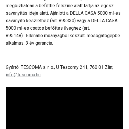
megbízhatóan a befőttlé felszíne alatt tartja az egész
savanyítás ideje alatt. Ajánlott a DELLA CASA 5000 ml-es
savanyító készlethez
(art. 895330)
vagy a DELLA CASA
5000 ml-es csatos befőttes üveghez
(art.
895148).
Ellenálló műanyagból készült, mosogatógépbe
alkalmas. 3 év garancia.
Gyártó: TESCOMA s. r. o., U Tescomy 241, 760 01 Zlín;
info@tescoma.hu