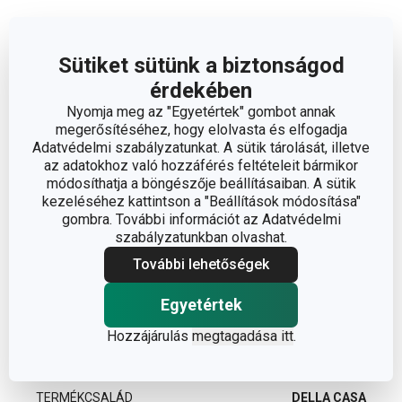
Méretek
Sütiket sütünk a biztonságod
A TERMÉK MAGASSÁGA (CM)
0.5
érdekében
Nyomja meg az "Egyetértek" gombot annak
A TERMÉK HOSSZA (CM)
16
megerősítéséhez, hogy elolvasta és elfogadja
Adatvédelmi szabályzatunkat. A sütik tárolását, illetve
az adatokhoz való hozzáférés feltételeit bármikor
ÁTMÉRŐ (CM)
14.5
módosíthatja a böngészője beállításaiban. A sütik
kezeléséhez kattintson a "Beállítások módosítása"
gombra. További információt az Adatvédelmi
Egyéb paraméterek
szabályzatunkban olvashat.
További lehetőségek
ANYAG
műanyag
Egyetértek
házi ételek
Hozzájárulás
megtagadása itt
.
BESOROLÁS
készítése
TERMÉKCSALÁD
DELLA CASA