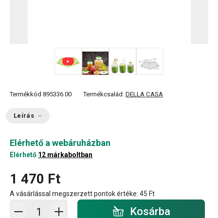
+ 1
Termékkód
895336.00
Termékcsalád:
DELLA CASA
Leírás
Elérhető a webáruházban
Elérhető
12 márkaboltban
1 470 Ft
A vásárlással megszerzett pontok értéke:
45 Ft
Kosárba - mennyiség
Kosárba