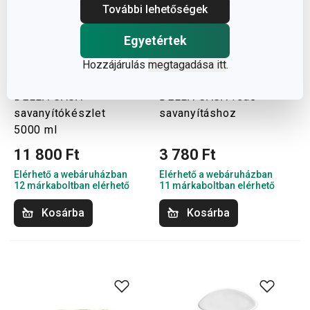
További lehetőségek
Egyetértek
Hozzájárulás
megtagadása itt
.
DELLA CASA
DELLA CASA fedő
savanyítókészlet
savanyításhoz
5000 ml
11 800 Ft
3 780 Ft
Elérhető a webáruházban
Elérhető a webáruházban
12 márkaboltban elérhető
11 márkaboltban elérhető
Kosárba
Kosárba