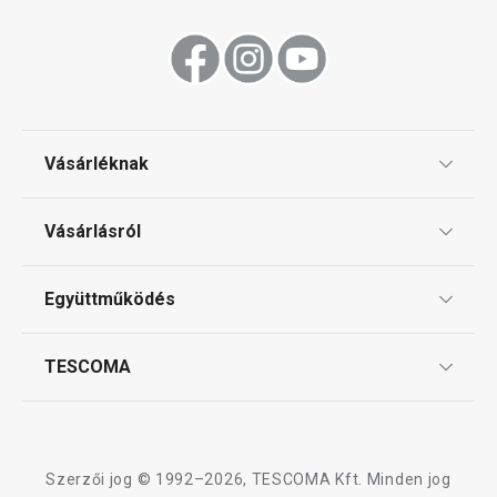
Vásárléknak
Ajándékutalványok
Vásárlásról
Tescoma klub
ÁSZF
Együttműködés
Gyakori kérdések
Szállítási díjak és fizetési módok
Affiliate program
TESCOMA
Reklamáció és termékvisszaküldés
Karrier
TESCOMA garancia és szerviz
Rólunk
Design
Szerzői jog © 1992–2026, TESCOMA Kft. Minden jog