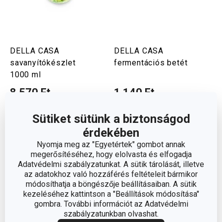
DELLA CASA
DELLA CASA
savanyítókészlet
fermentációs betét
1000 ml
8 570 Ft
1 140 Ft
Elérhető a webáruházban
Elérhető a webáruházban
12 márkaboltban elérhető
12 márkaboltban elérhető
Sütiket sütünk a biztonságod
érdekében
Kosárba
Kosárba
Nyomja meg az "Egyetértek" gombot annak
megerősítéséhez, hogy elolvasta és elfogadja
Adatvédelmi szabályzatunkat. A sütik tárolását, illetve
az adatokhoz való hozzáférés feltételeit bármikor
módosíthatja a böngészője beállításaiban. A sütik
kezeléséhez kattintson a "Beállítások módosítása"
gombra. További információt az Adatvédelmi
szabályzatunkban olvashat.