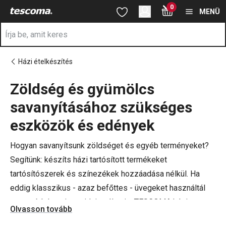
A Savanyítás oldalon tartózkodik
0
Ugrás a fő tartalomhoz
Ugrás a navigációhoz
Ugrás a kereséshez
MENÜ
Házi ételkészítés
Zöldség és gyümölcs
a
savanyításához szükséges
eszközök és edények
Hogyan savanyítsunk zöldséget és egyéb terményeket?
Segítünk: készíts házi tartósított termékeket
tartósítószerek és színezékek hozzáadása nélkül. Ha
eddig klasszikus - azaz befőttes - üvegeket használtál
savanyításhoz, itt az ideje váltani a TESCOMA házi
Olvasson tovább
savanyító készletére, mellyel a savanyítás gyerekjátékká