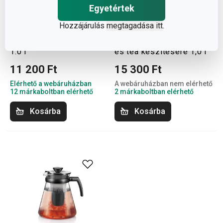
Egyetértek
Hozzájárulás
megtagadása itt
.
TEO kávé- és teakészítő
TEO kancsó hideg kávé
1.0 l
és tea készítésére 1,0 l
11 200 Ft
15 300 Ft
Elérhető a webáruházban
A webáruházban nem elérhető
12 márkaboltban elérhető
2 márkaboltban elérhető
Kosárba
Kosárba