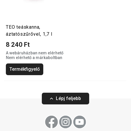
TEO teáskanna,
áztatószűrővel, 1,7 l
8 240 Ft
A webáruházban nem elérhető
Nem elérhető a márkaboltban
Termékfigyelő
Lépj feljebb