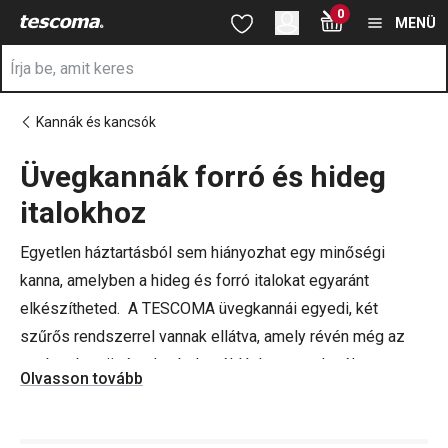
A Üveg teáskannák oldalon tartózkodik
0
Ugrás a fő tartalomhoz
Ugrás a navigációhoz
Ugrás a kereséshez
MENÜ
Kannák és kancsók
Üvegkannák forró és hideg
a
italokhoz
Egyetlen háztartásból sem hiányozhat egy minőségi
kanna, amelyben a hideg és forró italokat egyaránt
elkészítheted. A TESCOMA üvegkannái egyedi, két
szűrős rendszerrel vannak ellátva, amely révén még az
apró gyógynövénydarabok, például a mentalevél, a
Olvasson tovább
csipkebogyó vagy a friss gyümölcsök és remekül
kiáztathatók. Így praktikus üvegkannaként szolgálnak tea,