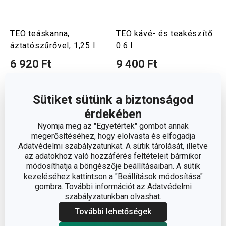
TEO teáskanna,
TEO kávé- és teakészítő
áztatószűrővel, 1,25 l
0.6 l
6 920 Ft
9 400 Ft
Elérhető a webáruházban
Elérhető a webáruházban
12 márkaboltban elérhető
12 márkaboltban elérhető
Sütiket sütünk a biztonságod
Kosárba
Kosárba
érdekében
Nyomja meg az "Egyetértek" gombot annak
megerősítéséhez, hogy elolvasta és elfogadja
Adatvédelmi szabályzatunkat. A sütik tárolását, illetve
az adatokhoz való hozzáférés feltételeit bármikor
módosíthatja a böngészője beállításaiban. A sütik
kezeléséhez kattintson a "Beállítások módosítása"
gombra. További információt az Adatvédelmi
szabályzatunkban olvashat.
További lehetőségek