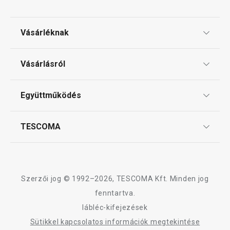
Vásárléknak
Ajándékutalványok
Vásárlásról
Tescoma klub
ÁSZF
Együttműködés
Gyakori kérdések
Szállítási díjak és fizetési módok
Affiliate program
TESCOMA
Reklamáció és termékvisszaküldés
Karrier
TESCOMA garancia és szerviz
Rólunk
Design
Szerzői jog © 1992–2026, TESCOMA Kft. Minden jog
Minőség
fenntartva.
lábléc-kifejezések
Blog
Sütikkel kapcsolatos információk megtekintése