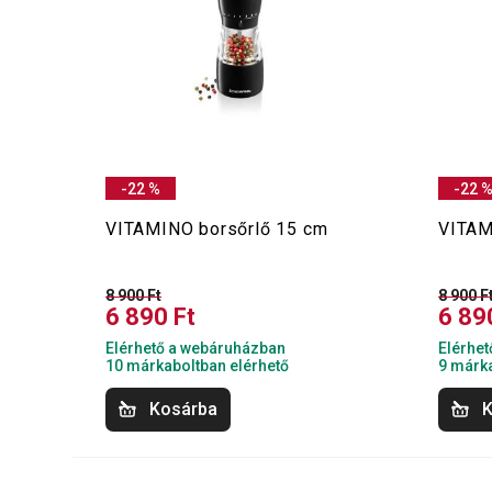
-22 %
-22 
VITAMINO borsőrlő 15 cm
VITAM
8 900 Ft
8 900 F
6 890 Ft
6 89
Elérhető a webáruházban
Elérhe
10 márkaboltban elérhető
9 márka
Kosárba
K