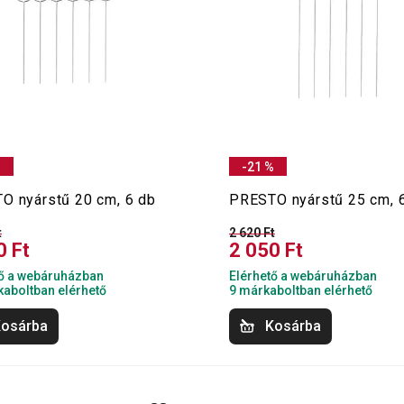
%
-21 %
O nyárstű 20 cm, 6 db
PRESTO nyárstű 25 cm, 
t
2 620 Ft
0 Ft
2 050 Ft
tő a webáruházban
Elérhető a webáruházban
aboltban elérhető
9 márkaboltban elérhető
osárba
Kosárba