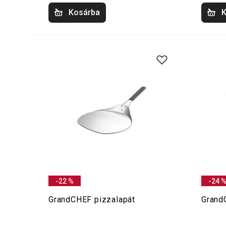
Kosárba
K
-22 %
-24 
GrandCHEF pizzalapát
Grand