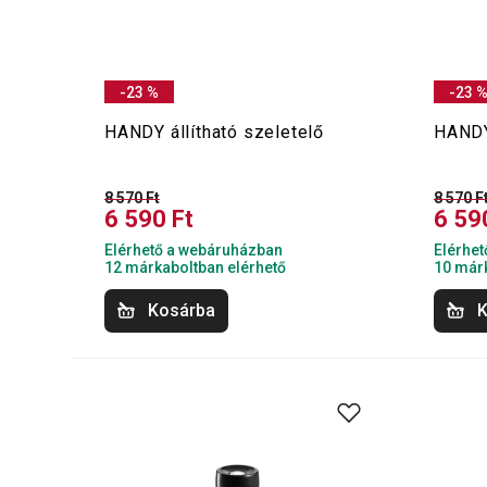
-23 %
-23 
HANDY állítható szeletelő
HANDY
8 570 Ft
8 570 F
6 590 Ft
6 59
Elérhető a webáruházban
Elérhe
12 márkaboltban elérhető
10 márk
Kosárba
K