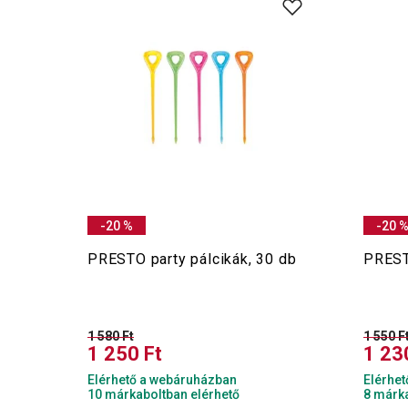
-20 %
-20 
PRESTO party pálcikák, 30 db
PRESTO
1 580 Ft
1 550 F
1 250 Ft
1 23
Elérhető a webáruházban
Elérhe
10 márkaboltban elérhető
8 márka