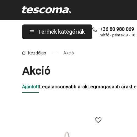
A Akció oldalon tartózkodik
+36 80 980 069
Termék kategóriák
hétfő - péntek 9 - 16
Kezdőlap
Akció
Akció
Ajánlott
Legalacsonyabb árak
Legmagasabb árak
Le