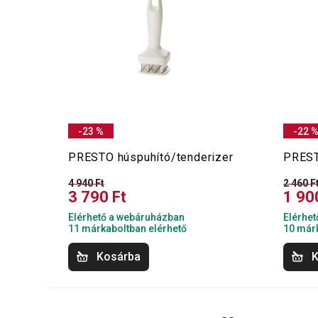
-23 %
-22 
PRESTO húspuhító/tenderizer
PREST
4 940 Ft
2 460 F
3 790 Ft
1 90
Elérhető a webáruházban
Elérhe
11 márkaboltban elérhető
10 márk
Kosárba
K