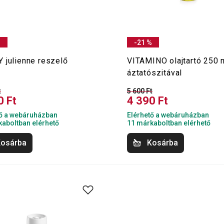
%
-21 %
 julienne reszelő
VITAMINO olajtartó 250 m
áztatószitával
t
5 600 Ft
0 Ft
4 390 Ft
tő a webáruházban
Elérhető a webáruházban
aboltban elérhető
11 márkaboltban elérhető
osárba
Kosárba