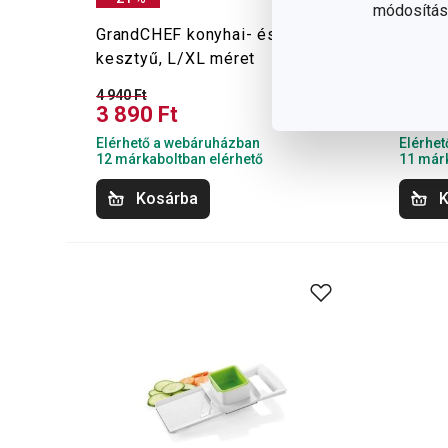
módosítása
GrandCHEF konyhai- és grill
HANDY
kesztyű, L/XL méret
hasáb 
4 940 Ft
14 600 
3 890 Ft
11 2
Elérhető a webáruházban
Elérhe
12 márkaboltban elérhető
11 márk
Kosárba
K