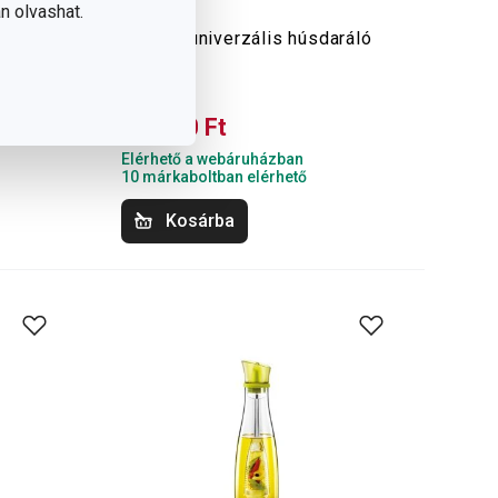
n olvashat.
HANDY univerzális húsdaráló
22 200 Ft
16 990 Ft
Elérhető a webáruházban
10 márkaboltban elérhető
Kosárba