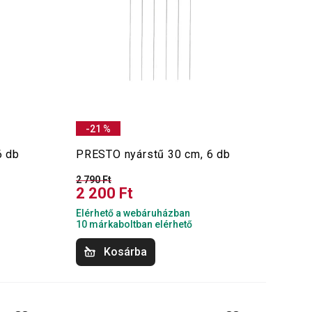
-21 %
6 db
PRESTO nyárstű 30 cm, 6 db
2 790 Ft
2 200 Ft
Elérhető a webáruházban
10 márkaboltban elérhető
Kosárba