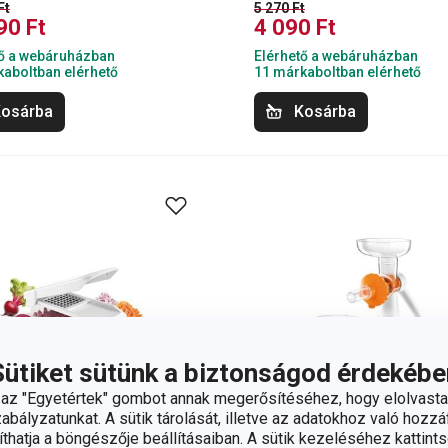
Ft
5 270 Ft
90 Ft
4 090 Ft
tő a webáruházban
Elérhető a webáruházban
aboltban elérhető
11 márkaboltban elérhető
osárba
Kosárba
Sütiket sütünk a biztonságod érdekébe
z "Egyetértek" gombot annak megerősítéséhez, hogy elolvasta
bályzatunkat. A sütik tárolását, illetve az adatokhoz való hozzáf
hatja a böngészője beállításaiban. A sütik kezeléséhez kattints
%
-20 %
Ingyen szállítás