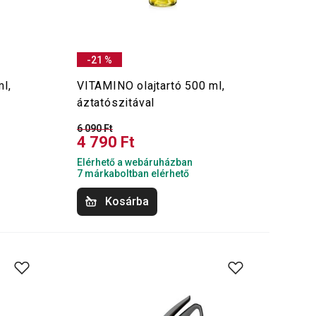
-21 %
l,
VITAMINO olajtartó 500 ml,
áztatószitával
6 090 Ft
4 790 Ft
Elérhető a webáruházban
7 márkaboltban elérhető
Kosárba