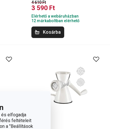
4 610 Ft
3 590 Ft
Elérhető a webáruházban
12 márkaboltban elérhető
Kosárba
n
 és elfogadja
érés feltételeit
on a "Beállítások
-23 %