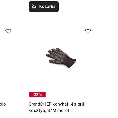
Kosárba
-22 %
oló
GrandCHEF konyhai- és grill
kesztyű, S/M méret