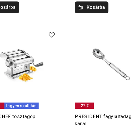
osárba
Kosárba
%
Ingyen szállítás
-22 %
CHEF tésztagép
PRESIDENT fagylaltadag
kanál