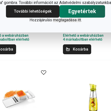
" gombra. További információt az Adatvédelmi szabályzatunkba
 szeletelő, kocka és
HANDY zöldség- és
Egyetértek
További lehetőségek
forma, 2 él
gyümölcsfacsaró
Hozzájárulás
megtagadása itt
.
Ft
34 000 Ft
90 Ft
26 990 Ft
tő a webáruházban
Elérhető a webáruházban
aboltban elérhető
4 márkaboltban elérhető
osárba
Kosárba