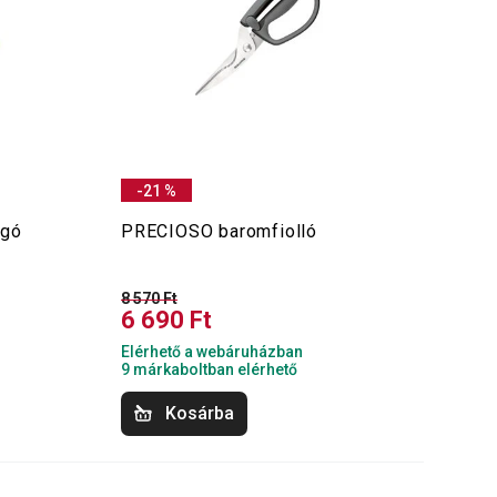
-21 %
ágó
PRECIOSO baromfiolló
8 570 Ft
6 690 Ft
Elérhető a webáruházban
9 márkaboltban elérhető
Kosárba