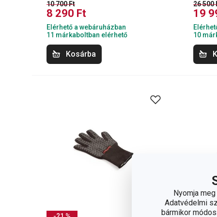
10 700 Ft
26 500 
8 290 Ft
19 9
Elérhető a webáruházban
Elérhe
11 márkaboltban elérhető
10 márk
Kosárba
K
Nyomja meg a
Adatvédelmi sza
bármikor módosít
-21 %
-22 