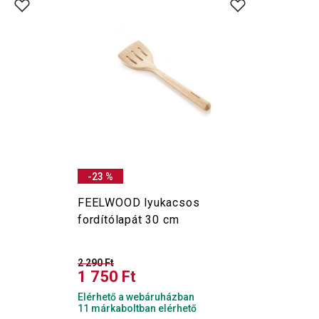
-23 %
FEELWOOD lyukacsos
fordítólapát 30 cm
2 290 Ft
1 750 Ft
Elérhető a webáruházban
11 márkaboltban elérhető