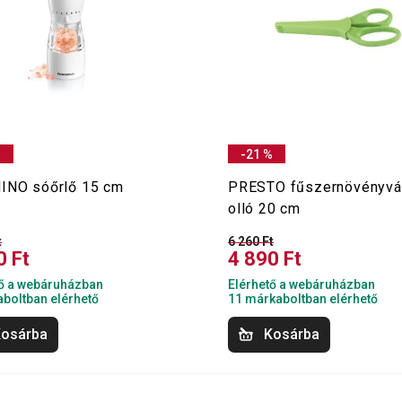
%
-21 %
INO sóőrlő 15 cm
PRESTO fűszernövényv
olló 20 cm
t
6 260 Ft
0 Ft
4 890 Ft
tő a webáruházban
Elérhető a webáruházban
boltban elérhető
11 márkaboltban elérhető
osárba
Kosárba