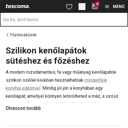
A Spatulák oldalon tartózkodik
0
Ugrás a fő tartalomhoz
Ugrás a navigációhoz
Ugrás a kereséshez
MENÜ
Főzőeszközök
Szilikon kenőlapátok
a
sütéshez és főzéshez
A modern rozsdamentes, fa vagy műanyag kenőlapátok
szilikon széllel kiválóan használhatóak
mindenféle
konyhai edénnyel
. Mindig jól jön a konyhában egy
kenőlapát, amellyel könnyen letörölheted a máz, a szósz
vagy a szaft maradványait! A kenőlapát tapadásmentes
Olvasson tovább
edényben is használható, mert a rugalmas szilikonlapát
nem sérti fel. Kínálatunkban önállóan vagy 3-részes