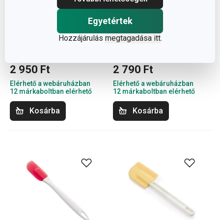
Egyetértek
Hozzájárulás
megtagadása itt
.
DELÍCIA spatula, 3 db
PRESTO szilikonspatula
2 950 Ft
2 790 Ft
Elérhető a webáruházban
Elérhető a webáruházban
12 márkaboltban elérhető
12 márkaboltban elérhető
Kosárba
Kosárba