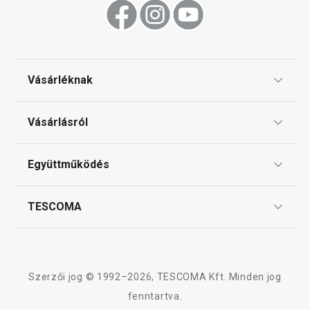
Vásárléknak
Ajándékutalványok
Vásárlásról
Tescoma klub
ÁSZF
Együttműködés
Gyakori kérdések
Szállítási díjak és fizetési módok
Affiliate program
TESCOMA
Reklamáció és termékvisszaküldés
Karrier
TESCOMA garancia és szerviz
Rólunk
Design
Szerzői jog © 1992–2026, TESCOMA Kft. Minden jog
Minőség
fenntartva.