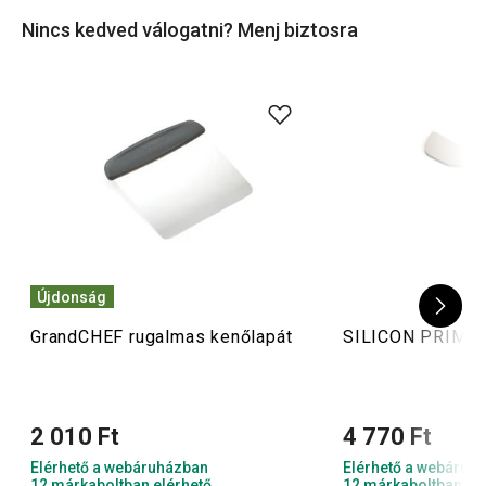
különleges készletben is kaphatsz kenőlapátokat,
Nincs kedved válogatni? Menj biztosra
amelyek tökéletesen alkalmasak a kerek
formákban
vagy
nagy felületeken
való használatra.
Újdonság
GrandCHEF rugalmas kenőlapát
SILICON PRIME 
2 010 Ft
4 770 Ft
Elérhető a webáruházban
Elérhető a webáruh
12 márkaboltban elérhető
12 márkaboltban el