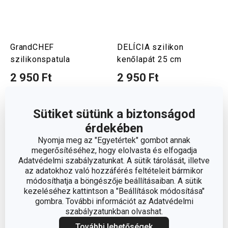
GrandCHEF
DELÍCIA szilikon
szilikonspatula
kenőlapát 25 cm
2 950 Ft
2 950 Ft
Elérhető a webáruházban
Elérhető a webáruházban
12 márkaboltban elérhető
7 márkaboltban elérhető
Sütiket sütünk a biztonságod
Kosárba
Kosárba
érdekében
Nyomja meg az "Egyetértek" gombot annak
megerősítéséhez, hogy elolvasta és elfogadja
Adatvédelmi szabályzatunkat. A sütik tárolását, illetve
az adatokhoz való hozzáférés feltételeit bármikor
módosíthatja a böngészője beállításaiban. A sütik
kezeléséhez kattintson a "Beállítások módosítása"
gombra. További információt az Adatvédelmi
szabályzatunkban olvashat.
További lehetőségek