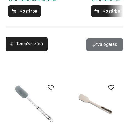
Kosárba
Kosárba
Termékszűrő
Válogatás