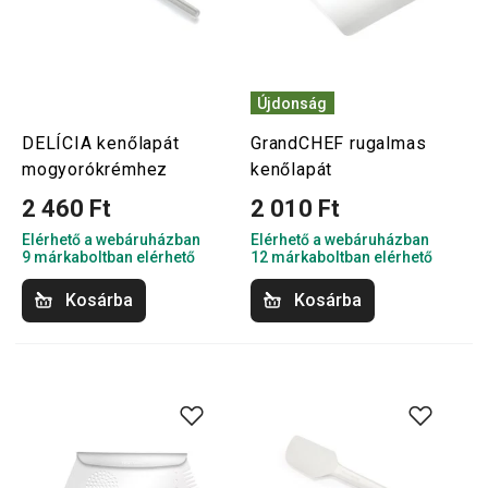
Újdonság
DELÍCIA kenőlapát
GrandCHEF rugalmas
mogyorókrémhez
kenőlapát
2 460 Ft
2 010 Ft
Elérhető a webáruházban
Elérhető a webáruházban
9 márkaboltban elérhető
12 márkaboltban elérhető
Kosárba
Kosárba