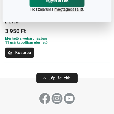
Egyetértek
Hozzájárulás
megtagadása itt
.
SIENA desszertestányér
ø 21cm
3 950 Ft
Elérhető a webáruházban
11 márkaboltban elérhető
Kosárba
Lépj feljebb