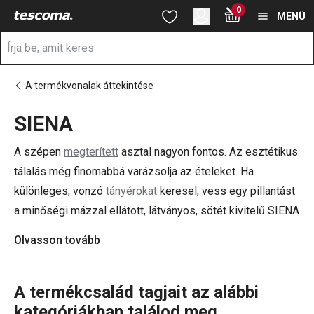
A SIENA oldalon tartózkodik
0
Ugrás a fő tartalomhoz
Ugrás a navigációhoz
Ugrás a kereséshez
MENÜ
A termékvonalak áttekintése
SIENA
a
A szépen
megterített
asztal nagyon fontos. Az esztétikus
tálalás még finomabbá varázsolja az ételeket. Ha
különleges, vonzó
tányérokat
keresel, vess egy pillantást
a minőségi mázzal ellátott, látványos, sötét kivitelű SIENA
kerámiatányérokra. A mindennapi
étkezésekhez
és az
Olvasson tovább
ünnepi alkalmakhoz is kiválóak. A tányérok kézzel
készülnek, így minden darab egyedi.
A termékcsalád tagjait az alábbi
kategóriákban találod meg