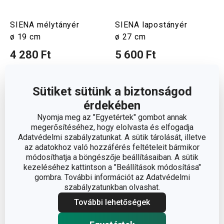
SIENA mélytányér
SIENA lapostányér
ø 19 cm
ø 27 cm
4 280 Ft
5 600 Ft
Elérhető a webáruházban
Elérhető a webáruházban
11 márkaboltban elérhető
11 márkaboltban elérhető
Sütiket sütünk a biztonságod
Kosárba
Kosárba
érdekében
Nyomja meg az "Egyetértek" gombot annak
megerősítéséhez, hogy elolvasta és elfogadja
Adatvédelmi szabályzatunkat. A sütik tárolását, illetve
az adatokhoz való hozzáférés feltételeit bármikor
módosíthatja a böngészője beállításaiban. A sütik
kezeléséhez kattintson a "Beállítások módosítása"
gombra. További információt az Adatvédelmi
szabályzatunkban olvashat.
További lehetőségek