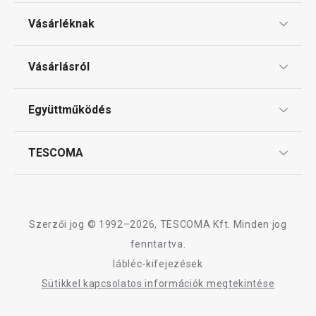
Vásárléknak
Ajándékutalványok
Vásárlásról
Tescoma klub
ÁSZF
Együttműködés
Gyakori kérdések
Szállítási díjak és fizetési módok
Affiliate program
TESCOMA
Reklamáció és termékvisszaküldés
Karrier
TESCOMA garancia és szerviz
Rólunk
Design
Szerzői jog © 1992–2026, TESCOMA Kft. Minden jog
Minőség
fenntartva.
lábléc-kifejezések
Blog
Sütikkel kapcsolatos információk megtekintése
Kapcsolat