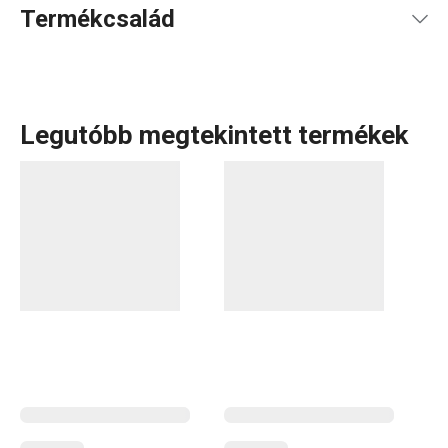
Termékcsalád
Legutóbb megtekintett termékek
A ProfiMATE a piac legátfogóbb
takarítóprogramja
, amely
egy rangos formatervezési díjat is elnyert. A
termékcsaládban takarítókészletek is megtalálhatók,
amelyeket további eszközökkel lehet bővíteni.
Természetesen nem hiányoznak a
praktikus és vásárlók
által kedvelt tisztítószerek
sem, például a sütőtisztító
vagy a rozsdamentes edényekhez készült tisztítószer.
Háztartási gépek