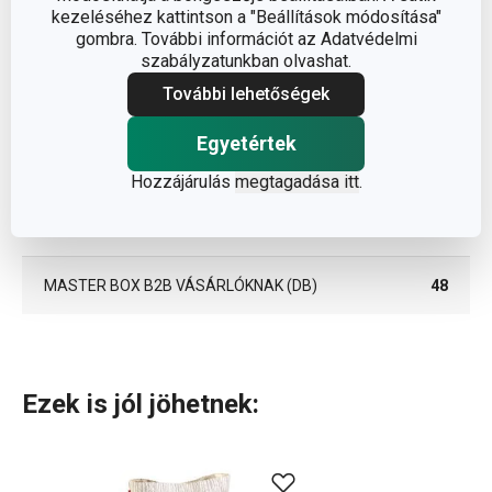
kezeléséhez kattintson a "Beállítások módosítása"
gombra. További információt az Adatvédelmi
SZÉLESSÉG (CM)
5.200
szabályzatunkban olvashat.
További lehetőségek
MAGASSÁG (CM)
14.300
Egyetértek
HOSSZÚSÁG (CM)
10.400
Hozzájárulás
megtagadása itt
.
SÚLYA, BELEÉRTVE A CSOMAGOLÁST (KG)
0.253
MASTER BOX B2B VÁSÁRLÓKNAK (DB)
48
Ezek is jól jöhetnek: