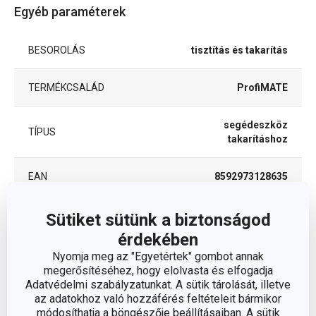
Egyéb paraméterek
BESOROLÁS
tisztítás és takarítás
TERMÉKCSALÁD
ProfiMATE
segédeszköz
TÍPUS
takarításhoz
EAN
8592973128635
A GARANCIÁLIS IDŐSZAK
Sütiket sütünk a biztonságod
2
(ÉVEKBEN)
érdekében
Nyomja meg az "Egyetértek" gombot annak
megerősítéséhez, hogy elolvasta és elfogadja
Csomag
Adatvédelmi szabályzatunkat. A sütik tárolását, illetve
az adatokhoz való hozzáférés feltételeit bármikor
módosíthatja a böngészője beállításaiban. A sütik
DARAB / KÉSZLET
12