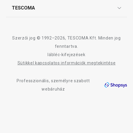
Affiliate program
TESCOMA
Reklamáció és termékvisszaküldés
Karrier
18 800 Ft
5 270 Ft
TESCOMA garancia és szerviz
Rólunk
Elérhető a webáruházban
Elérhető a webáruh
11 márkaboltban elérhető
11 márkaboltban el
Design
Szerzői jog © 1992–2026, TESCOMA Kft. Minden jog
Kosárba
Kosárba
Minőség
fenntartva.
lábléc-kifejezések
Blog
Sütikkel kapcsolatos információk megtekintése
Kapcsolat
A ProfiMATE termékcsalád összes terméke
Professzionális, személyre szabott
Adatkezelési Tájékoztató
webáruház
Akadálymentességi nyilatkozat