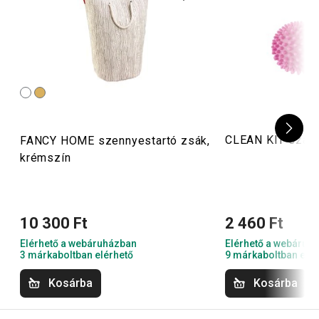
CLEAN KIT szárít
FANCY HOME szennyestartó zsák,
krémszín
10 300 Ft
2 460 Ft
Elérhető a webáruházban
Elérhető a webáruh
3 márkaboltban elérhető
9 márkaboltban elér
Kosárba
Kosárba