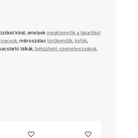
özöket kínál, amelyek
megkönnyítik a takarítást
ivacsok
, mikroszálas
törlőkendők
,
kefék
,
ivacstartó tálkák,
behúzható szemeteszsákok,