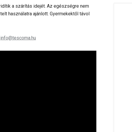
vidítik a szárítás idejét. Az egészségre nem
elt használatra ajánlott. Gyermekektől távol
;
info@tescoma.hu