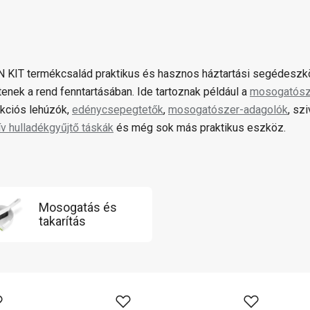
 KIT termékcsalád praktikus és hasznos háztartási segédeszk
tenek a rend fenntartásában. Ide tartoznak például a
mosogatósz
nkciós lehúzók,
edénycsepegtetők
,
mosogatószer-adagolók
, sz
ív hulladékgyűjtő táskák
és még sok más praktikus eszköz.
Mosogatás és
takarítás