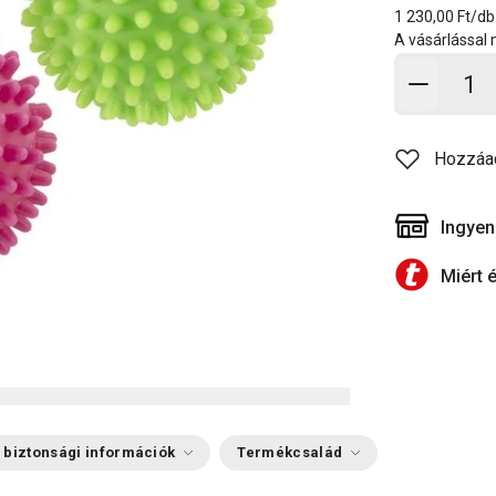
1 230,00 Ft/db
A vásárlással
Kosárb
Hozzáa
Ingyen
Miért 
 biztonsági információk
Termékcsalád