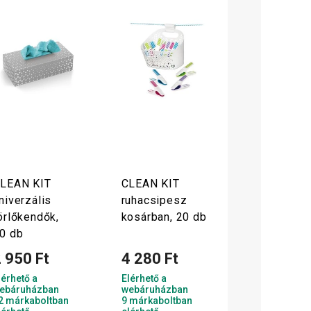
LEAN KIT
CLEAN KIT
niverzális
ruhacsipesz
örlőkendők,
kosárban, 20 db
0 db
 950 Ft
4 280 Ft
lérhető a
Elérhető a
ebáruházban
webáruházban
2 márkaboltban
9 márkaboltban