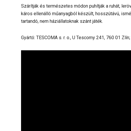
Szárítják és természetes módon puhítják a ruhát, lerö
káros ellenálló műanyagból készült, hosszútávú, ismét
tartandó, nem háziállatoknak szánt játék.
Gyártó: TESCOMA s. r. o., U Tescomy 241, 760 01 Zlín