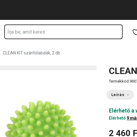
Ugrás a fő tartalomhoz
Ugrás a navigációhoz
Ugrás a kereséshez
CLEAN KIT szárítólabdák, 2 db
CLEAN 
Termékkód
900
Leírás
Elérhető a
Elérhető
9 má
2 460 F