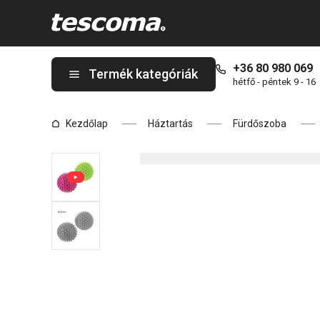
A CLEAN KIT szárítólabdák, 2 db oldalon tartózkodik
+36 80 980 069
Termék kategóriák
hétfő - péntek 9 - 16
Kezdőlap
Háztartás
Fürdőszoba