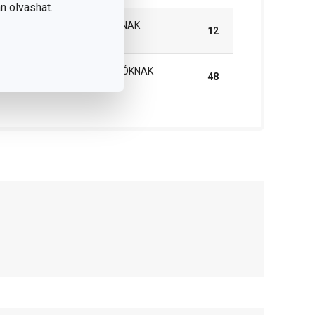
n olvashat.
INNER BOX B2B VÁSÁRLÓKNAK
12
(DB)
MASTER BOX B2B VÁSÁRLÓKNAK
48
(DB)