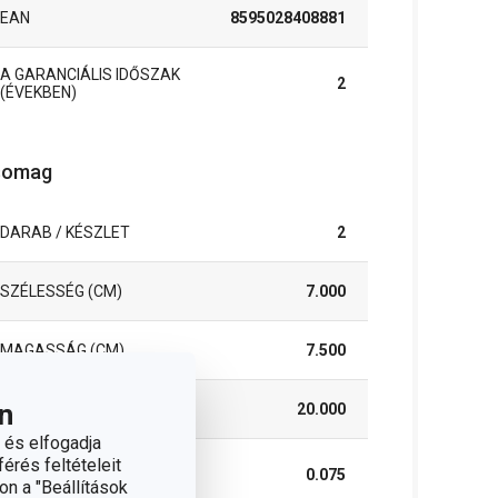
EAN
8595028408881
A GARANCIÁLIS IDŐSZAK
2
(ÉVEKBEN)
somag
DARAB / KÉSZLET
2
SZÉLESSÉG (CM)
7.000
MAGASSÁG (CM)
7.500
n
HOSSZÚSÁG (CM)
20.000
 és elfogadja
érés feltételeit
SÚLYA, BELEÉRTVE A
0.075
CSOMAGOLÁST (KG)
on a "Beállítások