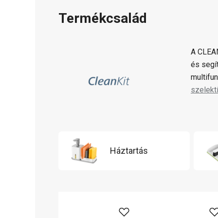
Termékcsalád
A CLEAN
és segí
multifu
szelekt
Háztartás