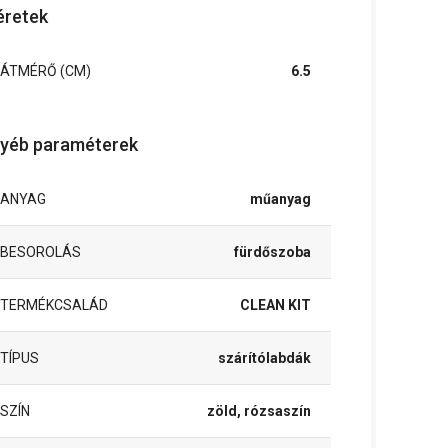
retek
ÁTMÉRŐ (CM)
6.5
yéb paraméterek
ANYAG
műanyag
BESOROLÁS
fürdőszoba
TERMÉKCSALÁD
CLEAN KIT
TÍPUS
szárítólabdák
SZÍN
zöld, rózsaszín