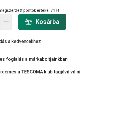
 megszerzett pontok értéke:
74 Ft
a - mennyiség
Kosárba
dás a kedvencekhez
es foglalás a márkaboltjainkban
érdemes a TESCOMA klub tagjává válni