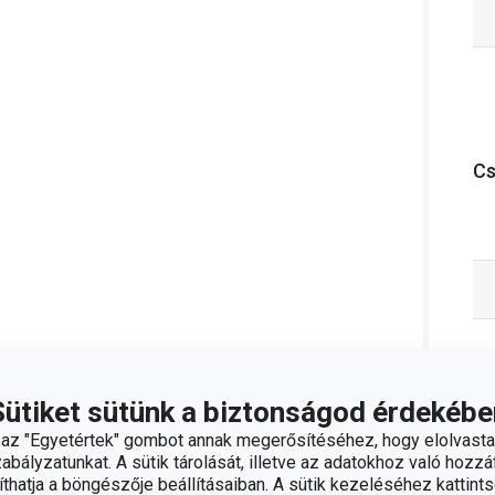
C
Sütiket sütünk a biztonságod érdekébe
z "Egyetértek" gombot annak megerősítéséhez, hogy elolvasta
bályzatunkat. A sütik tárolását, illetve az adatokhoz való hozzáf
hatja a böngészője beállításaiban. A sütik kezeléséhez kattints