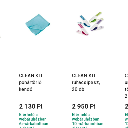
CLEAN KIT
CLEAN KIT
C
pohártörlő
ruhacsipesz,
u
kendő
20 db
t
2
2 130 Ft
2 950 Ft
2
Elérhető a
Elérhető a
E
webáruházban
webáruházban
w
6 márkaboltban
10 márkaboltban
1