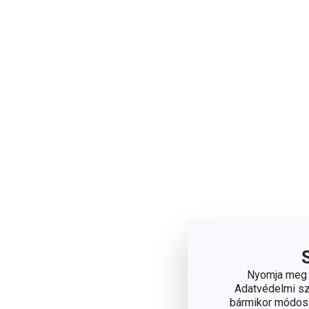
Nyomja meg a
Adatvédelmi sza
bármikor módosít