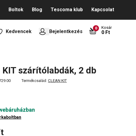
Boltok
Blog
Tescoma klub
Kapcsolat
Kosár
0
Kedvencek
Bejelentkezés
0 Ft
KIT szárítólabdák, 2 db
729.00
Termékcsalád:
CLEAN KIT
 webáruházban
rkaboltban
t