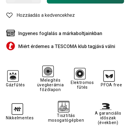
Hozzáadás a kedvencekhez
Ingyenes foglalás a márkaboltjainkban
Miért érdemes a TESCOMA klub tagjává válni
Melegítés
Elektromos
Gázfűtés
üvegkerámia
PFOA free
fűtés
főzőlapon
A garanciális
Tisztítás
Nikkelmentes
időszak
mosogatógépben
(években)