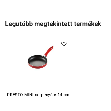
Legutóbb megtekintett termékek
A PRESTO MINI termékcsalád
kis űrtartalmú serpenyőket
és
nyeles lábasokat
tartalmaz, amelyek egy adag finom
ételek elkészítéséhez ideálisak. Készíthetsz bennük
például tükörtojást, palacsintát, egy adag húst vagy olajban
sütött pirítóst. Az edények kiváló minőségű
tapadásmentes bevonattal vannak ellátva.
Főzés
PRESTO MINI serpenyő ø 14 cm