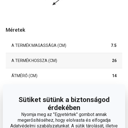
Méretek
A TERMÉK MAGASSÁGA (CM)
7.5
A TERMÉK HOSSZA (CM)
26
ÁTMÉRŐ (CM)
14
Egyéb paraméterek
Sütiket sütünk a biztonságod
érdekében
műanyag, alumínium
Nyomja meg az "Egyetértek" gombot annak
ANYAG
ötvözet, tapadásmentes
megerősítéséhez, hogy elolvasta és elfogadja
felület
Adatvédelmi szabályzatunkat. A sütik tárolását, illetve