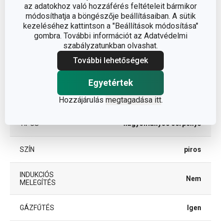
az adatokhoz való hozzáférés feltételeit bármikor
módosíthatja a böngészője beállításaiban. A sütik
BESOROLÁS
serpenyő
kezeléséhez kattintson a "Beállítások módosítása"
gombra. További információt az Adatvédelmi
FEDŐ
Nem
szabályzatunkban olvashat.
További lehetőségek
SÜTŐBE ALKALMAS
Nem
Egyetértek
TERMÉKCSALÁD
PRESTO MINI
Hozzájárulás
megtagadása itt
.
TÍPUS
hagyományos serpenyő
SZÍN
piros
INDUKCIÓS
Nem
MELEGÍTÉS
GÁZFŰTÉS
Igen