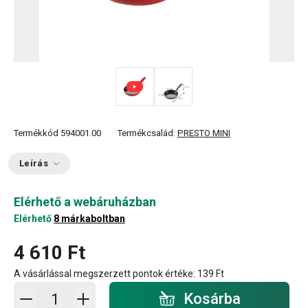
Termékkód
594001.00
Termékcsalád:
PRESTO MINI
Leírás
Elérhető a webáruházban
Elérhető
8 márkaboltban
4 610 Ft
A vásárlással megszerzett pontok értéke:
139 Ft
Kosárba - mennyiség
Kosárba