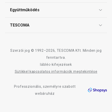
Tescoma klub
ÁSZF
Együttműködés
Gyakori kérdések
Szállítási díjak és fizetési módok
Affiliate program
TESCOMA
Reklamáció és termékvisszaküldés
Karrier
TESCOMA garancia és szerviz
Rólunk
Design
Szerzői jog © 1992–2026, TESCOMA Kft. Minden jog
Minőség
fenntartva.
lábléc-kifejezések
Blog
Sütikkel kapcsolatos információk megtekintése
Kapcsolat
Professzionális, személyre szabott
Adatkezelési Tájékoztató
webáruház
Akadálymentességi nyilatkozat