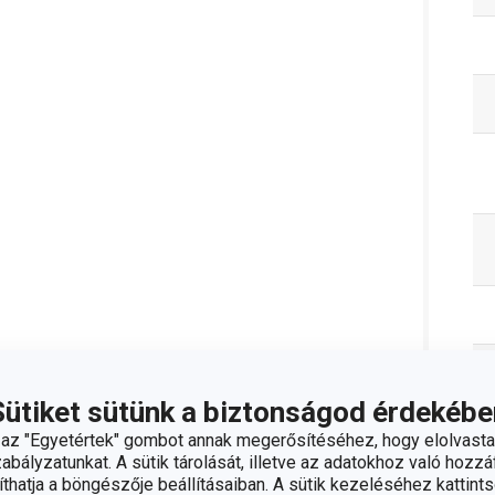
Sütiket sütünk a biztonságod érdekébe
z "Egyetértek" gombot annak megerősítéséhez, hogy elolvasta
bályzatunkat. A sütik tárolását, illetve az adatokhoz való hozzáf
C
hatja a böngészője beállításaiban. A sütik kezeléséhez kattints