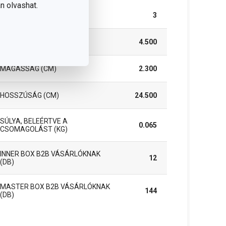
n olvashat.
DARAB / KÉSZLET
3
SZÉLESSÉG (CM)
4.500
MAGASSÁG (CM)
2.300
HOSSZÚSÁG (CM)
24.500
SÚLYA, BELEÉRTVE A
0.065
CSOMAGOLÁST (KG)
INNER BOX B2B VÁSÁRLÓKNAK
12
(DB)
MASTER BOX B2B VÁSÁRLÓKNAK
144
(DB)