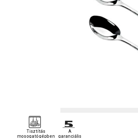
Tisztítás
A
mosogatógépben
garanciális