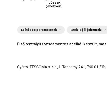
időszak
(években)
Leírás és paraméterek
Ezek is jól jöhetnek:
Első osztályú rozsdamentes acélból készült, moso
Gyártó: TESCOMA s. r. o., U Tescomy 241, 760 01 Zlín