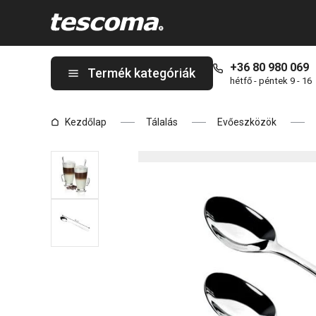
A CLASSIC lattés kávéskanál, 3 db oldalon tartózkodik
+36 80 980 069
Termék kategóriák
hétfő - péntek 9 - 16
Kezdőlap
Tálalás
Evőeszközök