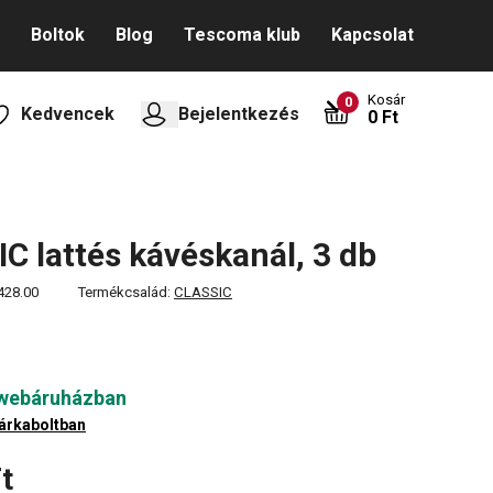
Boltok
Blog
Tescoma klub
Kapcsolat
Kosár
0
Kedvencek
Bejelentkezés
0 Ft
C lattés kávéskanál, 3 db
428.00
Termékcsalád:
CLASSIC
 webáruházban
árkaboltban
t