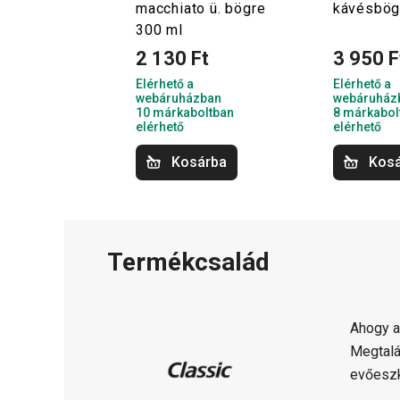
macchiato ü. bögre
kávésbög
300 ml
2 130 Ft
3 950 F
Elérhető a
Elérhető a
webáruházban
webáruház
10 márkaboltban
8 márkabol
elérhető
elérhető
Kosárba
Kos
Termékcsalád
Ahogy a
Megtalá
evőeszk