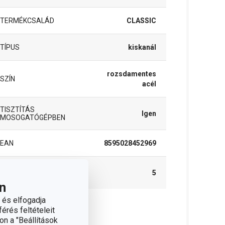
TERMÉKCSALÁD
CLASSIC
TÍPUS
kiskanál
rozsdamentes
SZÍN
acél
TISZTÍTÁS
Igen
MOSOGATÓGÉPBEN
EAN
8595028452969
A GARANCIÁLIS IDŐSZAK
5
(ÉVEKBEN)
n
 és elfogadja
érés feltételeit
somag
on a "Beállítások