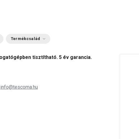
Termékcsalád
gatógépben tisztítható. 5 év garancia.
;
info@tescoma.hu