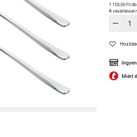
1 150,00 Ft/db
A vásárlással
Kosárb
Hozzáa
Ingyen
Miért 