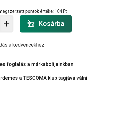
 megszerzett pontok értéke:
104 Ft
a - mennyiség
Kosárba
dás a kedvencekhez
es foglalás a márkaboltjainkban
érdemes a TESCOMA klub tagjává válni