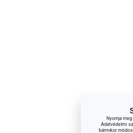
Nyomja meg a
Adatvédelmi sza
bármikor módosít