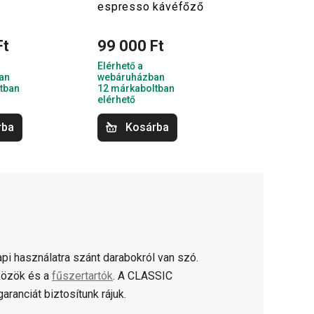
espresso kávéfőző
Ft
99 000 Ft
Elérhető a
an
webáruházban
tban
12 márkaboltban
elérhető
rba
Kosárba
pi használatra szánt darabokról van szó.
zközök és a
fűszertartók
. A CLASSIC
ranciát biztosítunk rájuk.