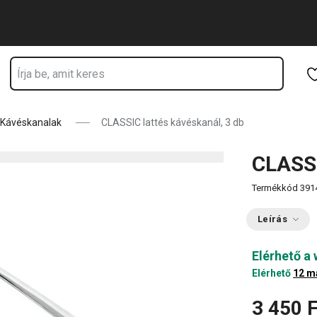
Ugrás a fő tartalomhoz
Ugrás a navigációhoz
Ugrás a kereséshez
Kávéskanalak
CLASSIC lattés kávéskanál, 3 db
CLASSI
Termékkód
391
Leírás
Elérhető a
Elérhető
12 m
3 450 F