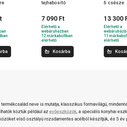
re
tejhabosító
6 csésze
t
7 090 Ft
13 300 
Elérhető a
Elérhető a
ban
webáruházban
webáruházb
tban
12 márkaboltban
11 márkabol
elérhető
elérhető
árba
Kosárba
Kosá
 termékcsalád neve is mutatja, klasszikus formavilágú, mindenna
lhatók köztük például az
evőeszközök
, a speciális konyhai es
özöket első osztályú rozsdamentes acélból készítjük, és 5 év ga