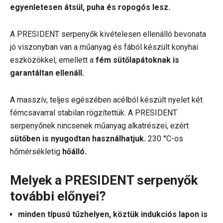
egyenletesen átsül, puha és ropogós lesz.
A PRESIDENT serpenyők kivételesen ellenálló bevonata
jó viszonyban van a műanyag és fából készült konyhai
eszközökkel, emellett a
fém sütőlapátoknak is
garantáltan ellenáll.
A masszív, teljes egészében acélból készült nyelet két
fémcsavarral stabilan rögzítettük. A PRESIDENT
serpenyőnek nincsenek műanyag alkatrészei, ezért
sütőben is nyugodtan használhatjuk.
230 °C-os
hőmérsékletig
hőálló.
Melyek a PRESIDENT serpenyők
további előnyei?
minden típusú tűzhelyen, köztük indukciós lapon is