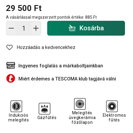
29 500 Ft
A vásárlással megszerzett pontok értéke:
885 Ft
Kosárba - mennyiség
Kosárba
Hozzáadás a kedvencekhez
Ingyenes foglalás a márkaboltjainkban
Miért érdemes a TESCOMA klub tagjává válni
Melegítés
Indukciós
Elektromos
Gázfűtés
üvegkerámia
melegítés
fűtés
főzőlapon