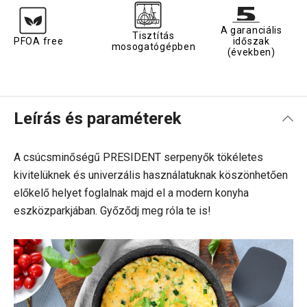
A garanciális
Tisztítás
PFOA free
időszak
mosogatógépben
(években)
Leírás és paraméterek
A csúcsminőségű PRESIDENT serpenyők tökéletes
kivitelüknek és univerzális használatuknak köszönhetően
előkelő helyet foglalnak majd el a modern konyha
eszközparkjában. Győződj meg róla te is!