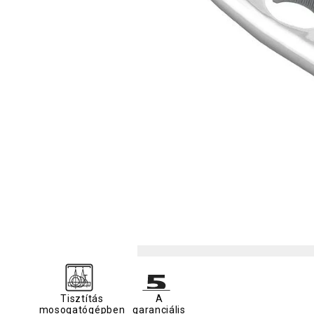
Tisztítás
A
mosogatógépben
garanciális