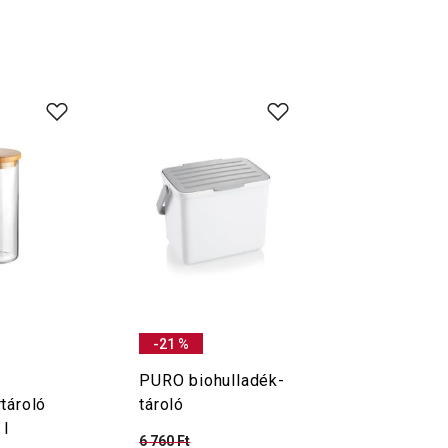
-21 %
PURO biohulladék-
tároló
tároló
 l
6 760 Ft