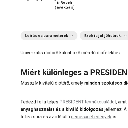
időszak
(években)
Leírás és paraméterek
Ezek is jól jöhetnek:
Univerzális diótörő különböző méretű diófélékhez
Miért különleges a PRESIDEN
Masszív kivitelű diótörő, amely
minden szokásos di
Fedezd fel a teljes
PRESIDENT termékcsaládot
, amit
anyaghasználat és a kiváló kidolgozás
jellemez. A 
teljes sora és az időtálló
nemesacél edények
is.