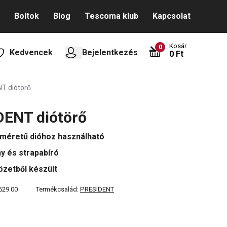
Boltok
Blog
Tescoma klub
Kapcsolat
Kosár
0
Kedvencek
Bejelentkezés
0 Ft
T diótörő
DENT diótörő
méretű dióhoz használható
y és strapabíró
zetből készült
629.00
Termékcsalád:
PRESIDENT