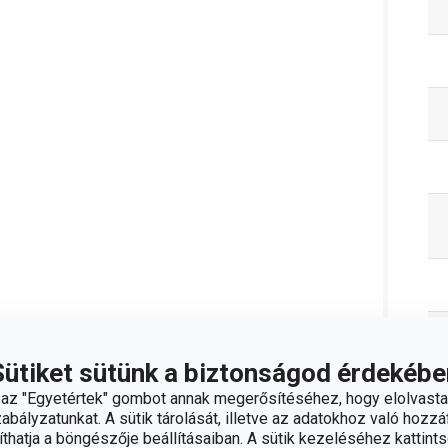
Sütiket sütünk a biztonságod érdekébe
z "Egyetértek" gombot annak megerősítéséhez, hogy elolvasta
bályzatunkat. A sütik tárolását, illetve az adatokhoz való hozzáf
C
hatja a böngészője beállításaiban. A sütik kezeléséhez kattints