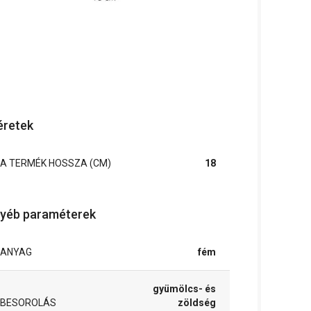
retek
A TERMÉK HOSSZA (CM)
18
yéb paraméterek
ANYAG
fém
gyümölcs- és
BESOROLÁS
zöldség