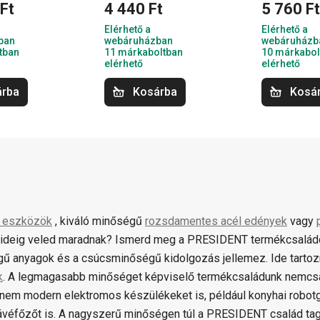
Ft
4 440 Ft
5 760 F
Elérhető a
Elérhető a
ban
webáruházban
webáruházb
tban
11 márkaboltban
10 márkabol
elérhető
elérhető
árba
Kosárba
Kosá
i eszközök
, kiváló minőségű
rozsdamentes acél edények
vagy
ideig veled maradnak? Ismerd meg a PRESIDENT termékcsaládot,
ű anyagok és a csúcsminőségű kidolgozás jellemez. Ide tartozn
k
. A legmagasabb minőséget képviselő termékcsaládunk nemcs
hanem modern elektromos készülékeket is, például konyhai robot
ávéfőzőt is. A nagyszerű minőségen túl a PRESIDENT család tag