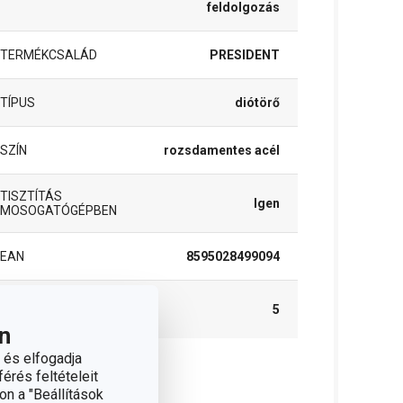
feldolgozás
TERMÉKCSALÁD
PRESIDENT
TÍPUS
diótörő
SZÍN
rozsdamentes acél
TISZTÍTÁS
Igen
MOSOGATÓGÉPBEN
EAN
8595028499094
A GARANCIÁLIS
5
IDŐSZAK (ÉVEKBEN)
n
 és elfogadja
érés feltételeit
somag
on a "Beállítások