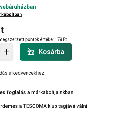
 webáruházban
rkaboltban
t
 megszerzett pontok értéke:
178 Ft
a - mennyiség
Kosárba
dás a kedvencekhez
es foglalás a márkaboltjainkban
érdemes a TESCOMA klub tagjává válni