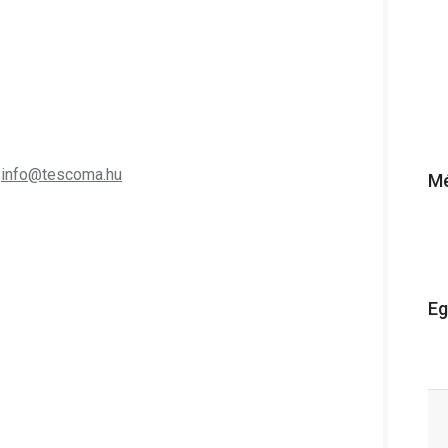
;
info@tescoma.hu
Mé
Eg