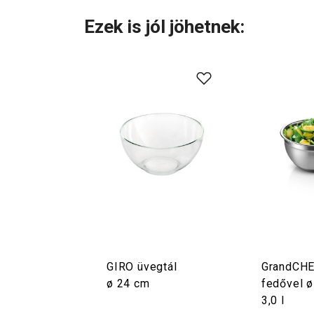
Ezek is jól jöhetnek:
GIRO üvegtál
GrandCHE
ø 24 cm
fedővel ø
3,0 l