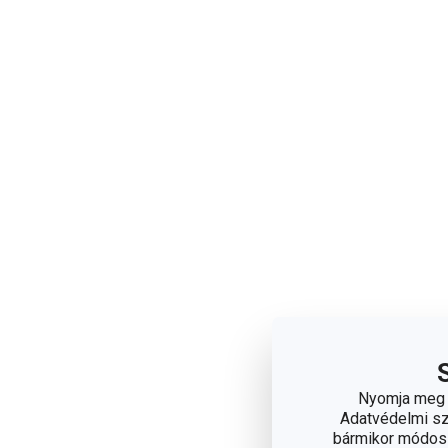
Nyomja meg a
Adatvédelmi sza
bármikor módosít