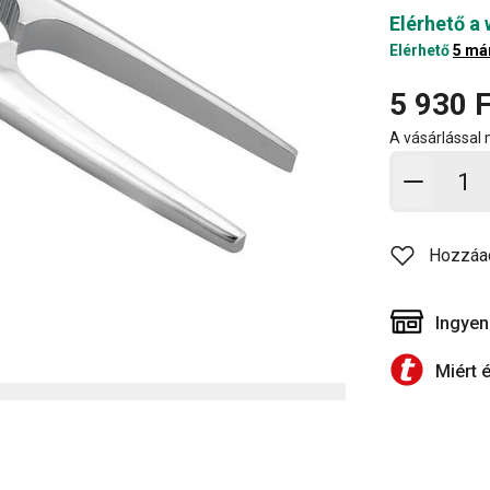
Elérhető a
Elérhető
5 má
5 930 F
A vásárlással
Kosárb
Hozzáa
Ingyen
Miért 