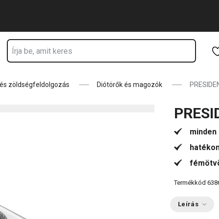
Ugrás a fő tartalomhoz
Ugrás a navigációhoz
Ugrás a kereséshez
és zöldségfeldolgozás
Diótörők és magozók
PRESIDEN
PRESI
minden 
hatékon
fémötvö
Termékkód
638
Leírás