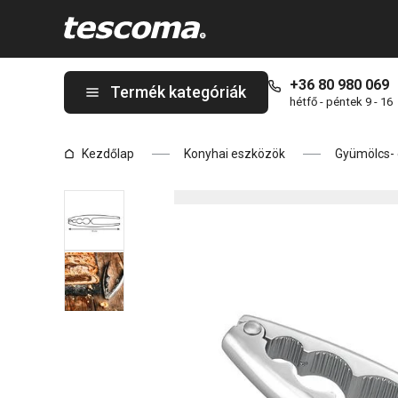
A PRESIDENT diótörő oldalon tartózkodik
+36 80 980 069
Termék kategóriák
hétfő - péntek 9 - 16
Kezdőlap
Konyhai eszközök
Gyümölcs- 