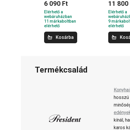
6 090 Ft
11 800 
Elérhető a
Elérhető a
webáruházban
webáruház
11 márkaboltban
9 márkabol
elérhető
elérhető
Kosárba
Kos
Termékcsalád
Konyha
hosszú 
minőség
edénye
kínál, 
karos k