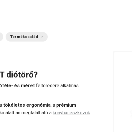
Termékcsalád
T diótörő?
óféle- és méret
feltörésére alkalmas.
 a
tökéletes ergonómia
, a
prémium
kínálatban megtalálható a
konyhai eszközök