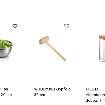
F tál
WOODY húsklopfoló
FIESTA
 20 cm,
32 cm
élelmiszer
doboz, 1,4