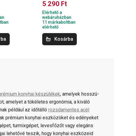
t
5 290 Ft
Elérhető a
an
webáruházban
tban
11 márkaboltban
elérhető
rba
Kosárba
prémium konyhai készülékek
, amelyek hosszú-
 amelyet a tökéletes ergonómia, a kiváló
ak például az időtálló
rozsdamentes acél
ak prémium konyhai eszközöket és edényeket
gépet, turmixgépet, levesfőzőt vagy elegáns
jai lehetővé teszik, hogy konyhai eszközeid