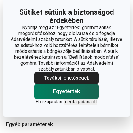
Gyártó: TESCOMA s. r. o., U Tescomy 241, 760 01 Zlín;
Sütiket sütünk a biztonságod
info@tescoma.hu
érdekében
Nyomja meg az "Egyetértek" gombot annak
megerősítéséhez, hogy elolvasta és elfogadja
Adatvédelmi szabályzatunkat. A sütik tárolását, illetve
az adatokhoz való hozzáférés feltételeit bármikor
módosíthatja a böngészője beállításaiban. A sütik
kezeléséhez kattintson a "Beállítások módosítása"
gombra. További információt az Adatvédelmi
szabályzatunkban olvashat.
További lehetőségek
Egyetértek
Hozzájárulás
megtagadása itt
.
Olvasson kevesebbet
Egyéb paraméterek