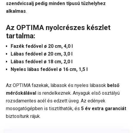
szendvicsalj pedig minden típusú tűzhelyhez
alkalmas
.
Az OPTIMA nyolcrészes készlet
tartalma:
Fazék fedővel ø 20 cm, 4,0 l
Lábas fedővel ø 20 cm, 3,0 l
Lábas fedővel ø 18 cm, 2,0 l
Nyeles lábas fedővel ø 16 cm, 1,5 l
Az OPTIMA fazekak, lábasok és nyeles lábasok
belső
mérőskálával
is rendelkeznek. Anyaguk első osztályú
rozsdamentes acél és edzett üveg. Az edények
mosogatógépben is tisztíthatók, és
5 év extra garanciát
biztosítunk rájuk.