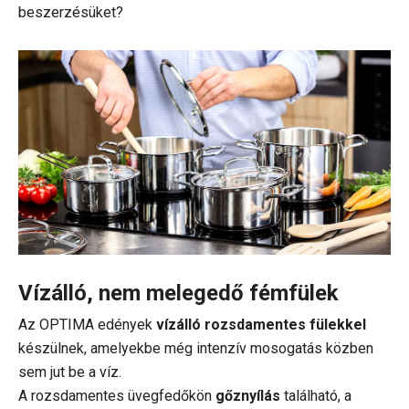
beszerzésüket?
Vízálló, nem melegedő fémfülek
Az OPTIMA edények
vízálló rozsdamentes fülekkel
készülnek, amelyekbe még intenzív mosogatás közben
sem jut be a víz.
A rozsdamentes üvegfedőkön
gőznyílás
található, a