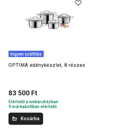
kínálatunkban mindenki megtalálja a kedvére valót. A
acélból készülő OPTIMA
lábasok
és
fazekak
mutatós
megjelenésűek, precízen kidolgozottak, és ideálisak a
mindennapos, intenzív használatra.
Főzés
Ingyen szállítás
OPTIMA edénykészlet, 8 részes
83 500 Ft
Elérhető a webáruházban
9 márkaboltban elérhető
Kosárba
Ingyen szállítás
Ingyen szállítás