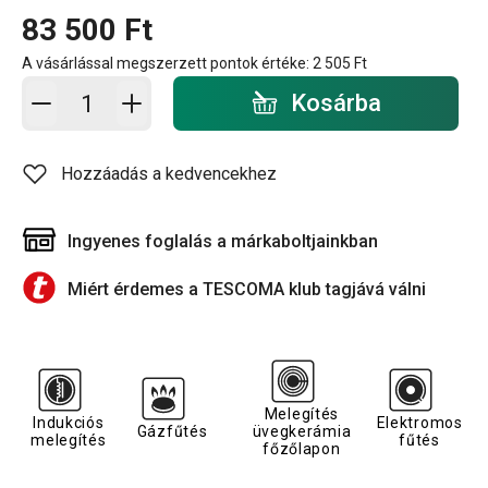
83 500 Ft
A vásárlással megszerzett pontok értéke:
2 505 Ft
Kosárba - mennyiség
Kosárba
Hozzáadás a kedvencekhez
Ingyenes foglalás a márkaboltjainkban
Miért érdemes a TESCOMA klub tagjává válni
Melegítés
Indukciós
Elektromos
Gázfűtés
üvegkerámia
melegítés
fűtés
főzőlapon