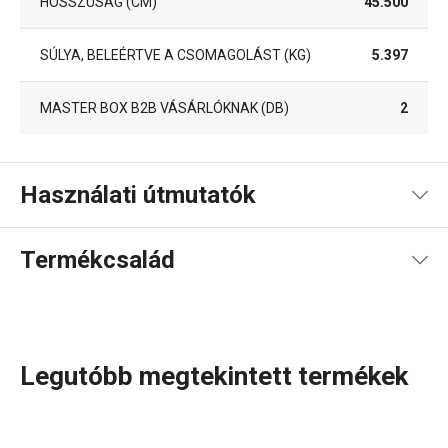
HOSSZÚSÁG (CM)
45.500
SÚLYA, BELEÉRTVE A CSOMAGOLÁST (KG)
5.397
MASTER BOX B2B VÁSÁRLÓKNAK (DB)
2
Használati útmutatók
Használati útmutató és biztonsági információk
Termékcsalád
Legutóbb megtekintett termékek
Az
edénykészletek
specialistái vagyunk. Széles