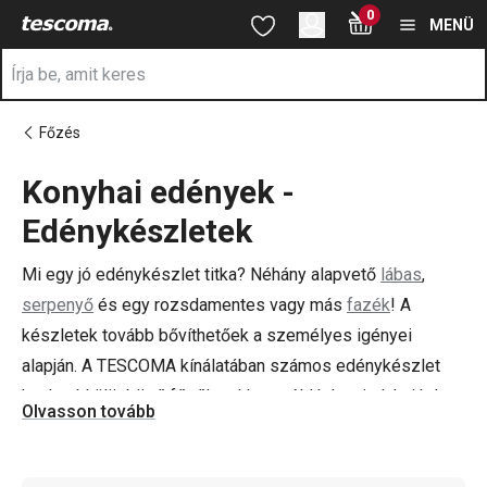
A Edénykészletek oldalon tartózkodik
0
Ugrás a fő tartalomhoz
Ugrás a navigációhoz
Ugrás a kereséshez
MENÜ
Főzés
Konyhai edények -
a
Edénykészletek
Mi egy jó edénykészlet titka? Néhány alapvető
lábas
,
serpenyő
és egy rozsdamentes vagy más
fazék
! A
készletek tovább bővíthetőek a személyes igényei
alapján. A TESCOMA kínálatában számos edénykészlet
kapható különböző főzőlapokhoz például az indukcióshoz
Olvasson tovább
is.