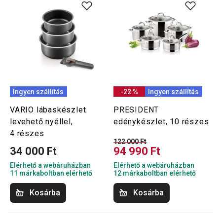
Ingyen szállítás
-22 %
Ingyen szállítás
VARIO lábaskészlet
PRESIDENT
levehető nyéllel,
edénykészlet, 10 részes
4 részes
122 000 Ft
34 000 Ft
94 990 Ft
Elérhető a webáruházban
Elérhető a webáruházban
11 márkaboltban elérhető
12 márkaboltban elérhető
Kosárba
Kosárba