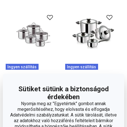
Ingyen szállítás
Ingyen szállítás
VISION edénykészlet,
SmartCOVER
10 db
edénykészlet, 8 darabos
Sütiket sütünk a biztonságod
119 500 Ft
82 000 Ft
érdekében
Elérhető a webáruházban
Elérhető a webáruházban
Nyomja meg az "Egyetértek" gombot annak
11 márkaboltban elérhető
11 márkaboltban elérhető
megerősítéséhez, hogy elolvasta és elfogadja
Adatvédelmi szabályzatunkat. A sütik tárolását, illetve
Kosárba
Kosárba
az adatokhoz való hozzáférés feltételeit bármikor
módosíthatja a böngészője beállításaiban. A sütik