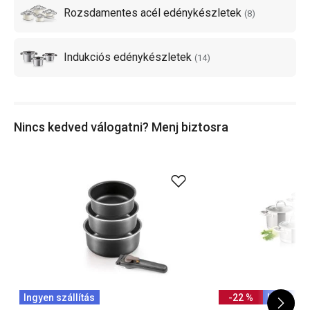
Rozsdamentes acél edénykészletek
(
8
)
Indukciós edénykészletek
(
14
)
Nincs kedved válogatni? Menj biztosra
Ingyen szállítás
-22 %
Ingyen sz