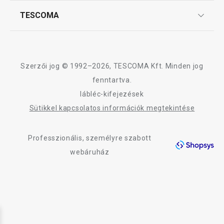
Affiliate program
TESCOMA
Reklamáció és termékvisszaküldés
Karrier
TESCOMA garancia és szerviz
Rólunk
Design
Szerzői jog © 1992–2026, TESCOMA Kft. Minden jog
Minőség
fenntartva.
lábléc-kifejezések
Blog
Sütikkel kapcsolatos információk megtekintése
Kapcsolat
Professzionális, személyre szabott
Adatkezelési Tájékoztató
webáruház
Akadálymentességi nyilatkozat