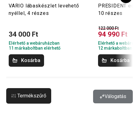
VARIO lábaskészlet levehető
PRESIDENT edén
nyéllel, 4 részes
10 részes
122 000 Ft
34 000 Ft
94 990 Ft
Elérhető a webáruházban
Elérhető a webáruh
11 márkaboltban elérhető
12 márkaboltban el
Kosárba
Kosárba
Termékszűrő
Válogatás