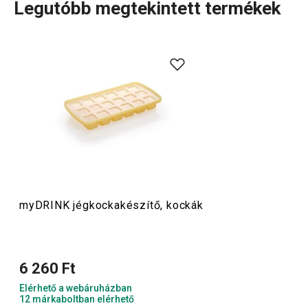
Legutóbb megtekintett termékek
Vizespoharak, duplafalú poharak teához és kávéhoz
,
jégkockaformák
, továbbá
szódagép
és
vízszűrő kancsók
.
A myDRINK termékcsaládban mindent megtalálsz, amire
az italok tálalásához szükséged lehet. Az alkoholos és
alkoholmentes italokhoz készült poharaink időtálló
megjelenéssel és egyedi dizájnnal rendelkeznek.
Italok
myDRINK jégkockakészítő, kockák
Konyhai eszközök
6 260 Ft
Kültéri tevékenységek
Elérhető a webáruházban
12 márkaboltban elérhető