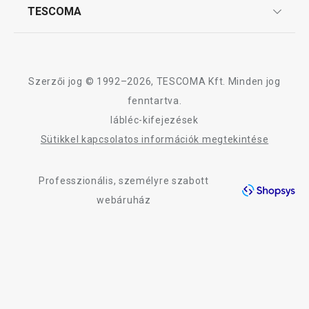
Kosárba
Kosárba
Affiliate program
TESCOMA
Reklamáció és termékvisszaküldés
Karrier
TESCOMA garancia és szerviz
Rólunk
Design
A myDRINK termékcsalád összes terméke
Szerzői jog © 1992–2026, TESCOMA Kft. Minden jog
Minőség
fenntartva.
lábléc-kifejezések
Blog
Sütikkel kapcsolatos információk megtekintése
Kapcsolat
Professzionális, személyre szabott
Adatkezelési Tájékoztató
webáruház
Akadálymentességi nyilatkozat