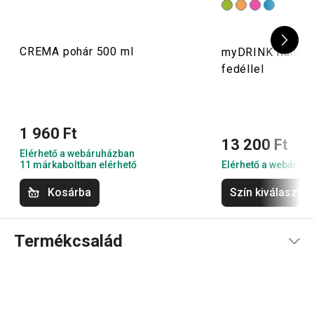
CREMA pohár 500 ml
myDRINK Kancsó 
fedéllel
1 960 Ft
13 200 Ft
Elérhető a webáruházban
11 márkaboltban elérhető
Elérhető a webáruh
Kosárba
Szín kiválasztá
Termékcsalád