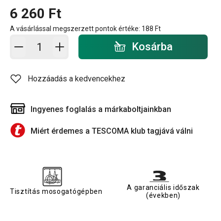
6 260 Ft
A vásárlással megszerzett pontok értéke:
188 Ft
Kosárba - mennyiség
Kosárba
Hozzáadás a kedvencekhez
Ingyenes foglalás a márkaboltjainkban
Miért érdemes a TESCOMA klub tagjává válni
A garanciális időszak
Tisztítás mosogatógépben
(években)