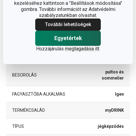
A TERMÉK SZÉLESSÉGE (CM)
13
kezeléséhez kattintson a "Beállítások módosítása"
gombra. További információt az Adatvédelmi
szabályzatunkban olvashat.
A TERMÉK HOSSZA (CM)
25
További lehetőségek
Egyetértek
Egyéb paraméterek
Hozzájárulás
megtagadása itt
.
ANYAG
szilikon
pultos és
BESOROLÁS
sommelier
FAGYASZTÓBA ALKALMAS
Igen
TERMÉKCSALÁD
myDRINK
TÍPUS
jégképződés