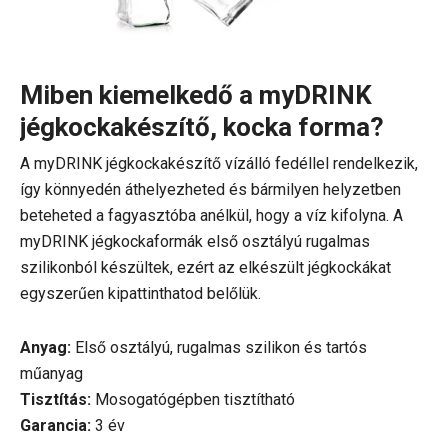
Miben kiemelkedő a myDRINK
jégkockakészítő, kocka forma?
A myDRINK jégkockakészítő vízálló fedéllel rendelkezik,
így könnyedén áthelyezheted és bármilyen helyzetben
beteheted a fagyasztóba anélkül, hogy a víz kifolyna. A
myDRINK jégkockaformák első osztályú rugalmas
szilikonból készültek, ezért az elkészült jégkockákat
egyszerűen kipattinthatod belőlük.
Anyag:
Első osztályú, rugalmas szilikon és tartós
műanyag
Tisztítás:
Mosogatógépben tisztítható
Garancia:
3 év