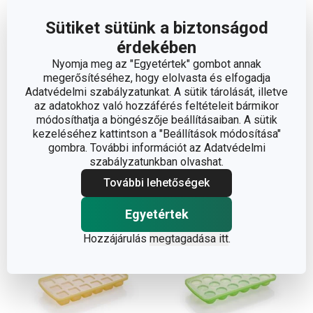
Sütiket sütünk a biztonságod
érdekében
Nyomja meg az "Egyetértek" gombot annak
PRESTO hűtőkockák,
myDRINK jégkásakészítő
megerősítéséhez, hogy elolvasta és elfogadja
24 db
Adatvédelmi szabályzatunkat. A sütik tárolását, illetve
2 790 Ft
3 280 Ft
az adatokhoz való hozzáférés feltételeit bármikor
módosíthatja a böngészője beállításaiban. A sütik
Elérhető a webáruházban
Elérhető a webáruházban
kezeléséhez kattintson a "Beállítások módosítása"
12 márkaboltban elérhető
12 márkaboltban elérhető
gombra. További információt az Adatvédelmi
szabályzatunkban olvashat.
Kosárba
Kosárba
További lehetőségek
Egyetértek
Hozzájárulás
megtagadása itt
.