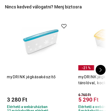
Nincs kedved válogatni? Menj biztosra
-21 %
myDRINK jégkásakészítő
myDRINK jégkoc
tárolóval, kockák
6 760 Ft
3 280 Ft
5 290 Ft
Elérhető a webáruházban
Elérhető a webáruh
12 márkaboltban elérhető
9 márkaboltban elér