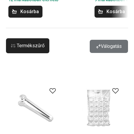
Kosárba
Kosárba
Termékszűrő
Válogatás