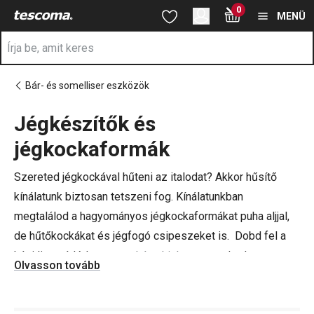
A Jégkocka készítők oldalon tartózkodik
0
Ugrás a fő tartalomhoz
Ugrás a navigációhoz
Ugrás a kereséshez
MENÜ
Bár- és somelliser eszközök
Jégkészítők és
a
jégkockaformák
Szereted jégkockával hűteni az italodat? Akkor hűsítő
kínálatunk biztosan tetszeni fog. Kínálatunkban
megtalálod a hagyományos jégkockaformákat puha aljjal,
de hűtőkockákat és jégfogó csipeszeket is. Dobd fel a
házi limonádédat, egy
pohár whiskyt
vagy a kedvenc
Olvasson tovább
koktélodat!