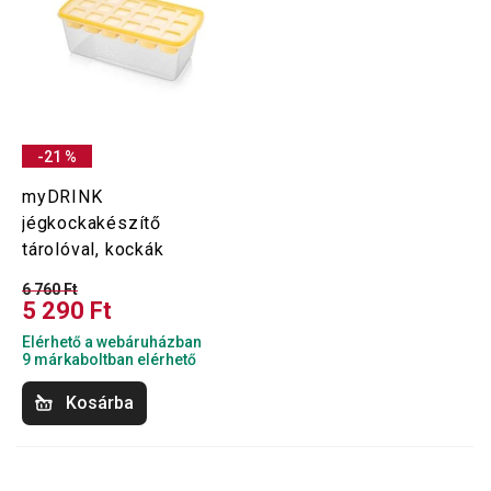
-21 %
myDRINK
jégkockakészítő
tárolóval, kockák
6 760 Ft
5 290 Ft
Elérhető a webáruházban
9 márkaboltban elérhető
Kosárba