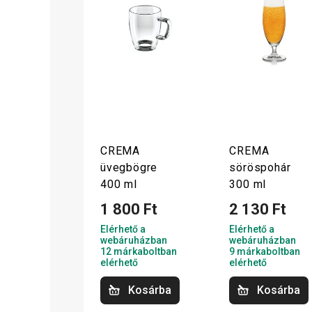
CREMA
CREMA
üvegbögre
söröspohár
400 ml
300 ml
1 800 Ft
2 130 Ft
Elérhető a
Elérhető a
webáruházban
webáruházban
12 márkaboltban
9 márkaboltban
elérhető
elérhető
Kosárba
Kosárba