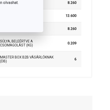
n olvashat.
SZÉLESSÉG (CM)
8.260
MAGASSÁG (CM)
13.600
HOSSZÚSÁG (CM)
8.260
SÚLYA, BELEÉRTVE A
0.209
CSOMAGOLÁST (KG)
MASTER BOX B2B VÁSÁRLÓKNAK
6
(DB)