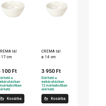
REMA tál
CREMA tál
 17 cm
ø 14 cm
 100 Ft
3 950 Ft
lérhető a
Elérhető a
ebáruházban
webáruházban
 márkaboltban
12 márkaboltban
lérhető
elérhető
Kosárba
Kosárba