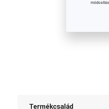
módosítása
Termékcsalád