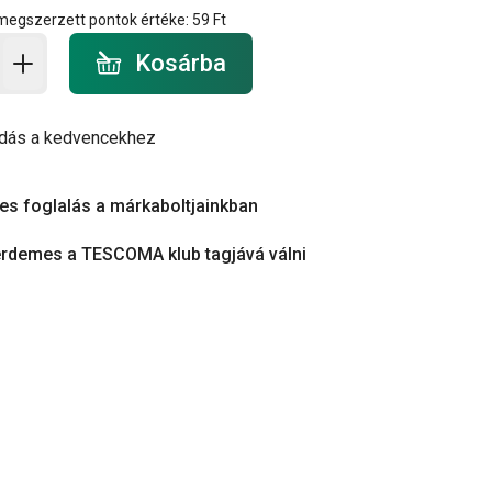
 megszerzett pontok értéke:
59 Ft
a - mennyiség
Kosárba
dás a kedvencekhez
es foglalás a márkaboltjainkban
érdemes a TESCOMA klub tagjává válni