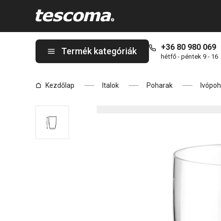
A CREMA pohár 500 ml oldalon tartózkodik
+36 80 980 069
Termék kategóriák
hétfő - péntek 9 - 16
Kezdőlap
Italok
Poharak
Ivópoh