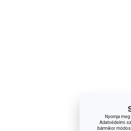
Nyomja meg a
Adatvédelmi sza
bármikor módosít