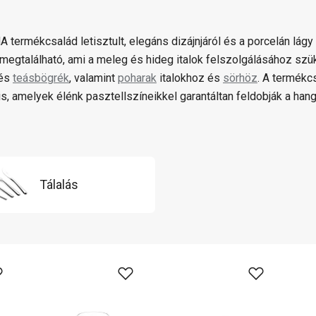
 termékcsalád letisztult, elegáns dizájnjáról és a porcelán lágy
megtalálható, ami a meleg és hideg italok felszolgálásához sz
és
teásbögrék
, valamint
poharak
italokhoz és
sörhöz
. A termék
s, amelyek élénk pasztellszíneikkel garantáltan feldobják a hang
Tálalás