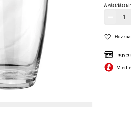
A vásárlással
Kosárb
Hozzáa
Ingyen
Miért 