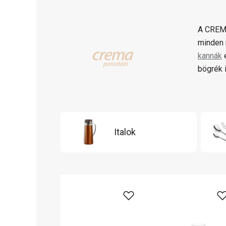
A CREMA
minden 
kannák
bögrék i
Italok