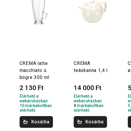
CREMA latte
CREMA
C
macchiato ü.
teáskanna 1,4 l
ø
bögre 300 ml
2 130 Ft
14 000 Ft
5
Elérhető a
Elérhető a
E
webáruházban
webáruházban
w
10 márkaboltban
8 márkaboltban
5
elérhető
elérhető
e
Kosárba
Kosárba