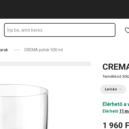
Ugrás a fő tartalomhoz
Ugrás a navigációhoz
Ugrás a kereséshez
arak
CREMA pohár 500 ml
CREMA
Termékkód
306
Leírás
Elérhető a
Elérhető
11 m
1 960 F