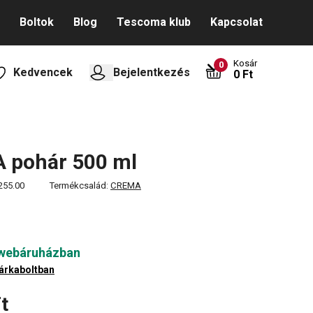
Boltok
Blog
Tescoma klub
Kapcsolat
Kosár
0
Kedvencek
Bejelentkezés
0 Ft
 pohár 500 ml
255.00
Termékcsalád:
CREMA
 webáruházban
árkaboltban
t