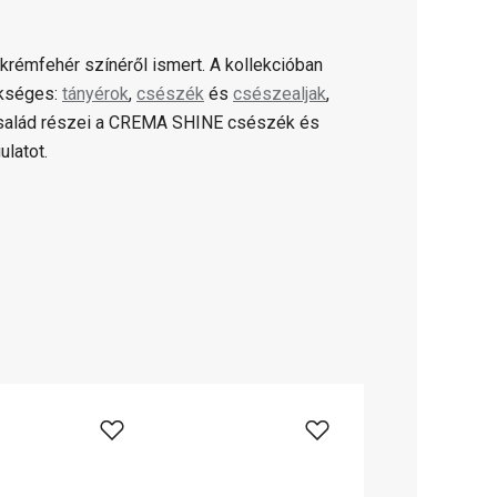
 krémfehér színéről ismert. A kollekcióban
ükséges:
tányérok
,
csészék
és
csészealjak
,
család részei a CREMA SHINE csészék és
ulatot.