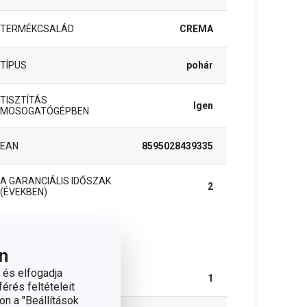
TERMÉKCSALÁD
CREMA
TÍPUS
pohár
TISZTÍTÁS
Igen
MOSOGATÓGÉPBEN
EAN
8595028439335
A GARANCIÁLIS IDŐSZAK
2
(ÉVEKBEN)
somag
n
 és elfogadja
DARAB / KÉSZLET
1
érés feltételeit
on a "Beállítások