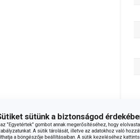
C
Sütiket sütünk a biztonságod érdekébe
z "Egyetértek" gombot annak megerősítéséhez, hogy elolvasta
bályzatunkat. A sütik tárolását, illetve az adatokhoz való hozzáf
hatja a böngészője beállításaiban. A sütik kezeléséhez kattints