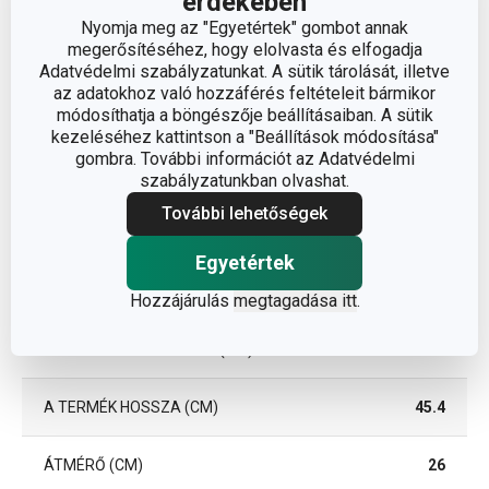
érdekében
Nyomja meg az "Egyetértek" gombot annak
megerősítéséhez, hogy elolvasta és elfogadja
Adatvédelmi szabályzatunkat. A sütik tárolását, illetve
az adatokhoz való hozzáférés feltételeit bármikor
módosíthatja a böngészője beállításaiban. A sütik
kezeléséhez kattintson a "Beállítások módosítása"
gombra. További információt az Adatvédelmi
szabályzatunkban olvashat.
További lehetőségek
Egyetértek
Méretek
Hozzájárulás
megtagadása itt
.
A TERMÉK MAGASSÁGA (CM)
6.9
A TERMÉK HOSSZA (CM)
45.4
ÁTMÉRŐ (CM)
26