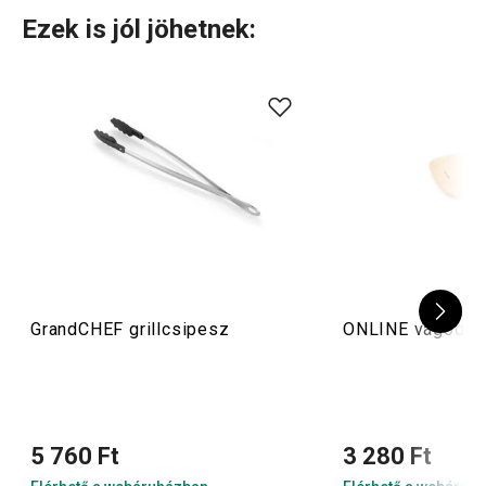
Ezek is jól jöhetnek:
GrandCHEF grillcsipesz
ONLINE vágódes
5 760 Ft
3 280 Ft