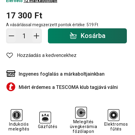
Elérhető
12 márkaboltban
17 300 Ft
A vásárlással megszerzett pontok értéke:
519 Ft
Kosárba - mennyiség
Kosárba
Hozzáadás a kedvencekhez
Ingyenes foglalás a márkaboltjainkban
Miért érdemes a TESCOMA klub tagjává válni
Melegítés
Indukciós
Elektromos
Gázfűtés
üvegkerámia
melegítés
fűtés
főzőlapon