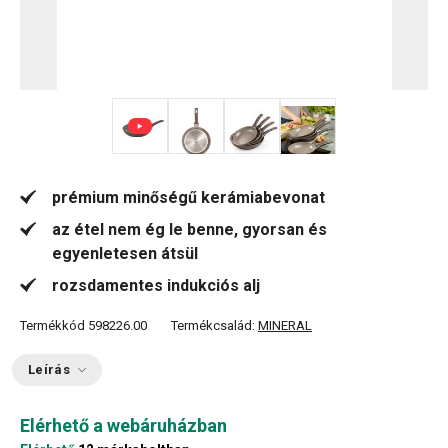
+ 2
prémium minőségű kerámiabevonat
az étel nem ég le benne, gyorsan és
egyenletesen átsül
rozsdamentes indukciós alj
Termékkód
598226.00
Termékcsalád:
MINERAL
Leírás
Elérhető a webáruházban