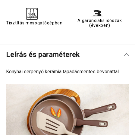
A garanciális időszak
Tisztítás mosogatógépben
(években)
Leírás és paraméterek
Konyhai serpenyő kerámia tapadásmentes bevonattal