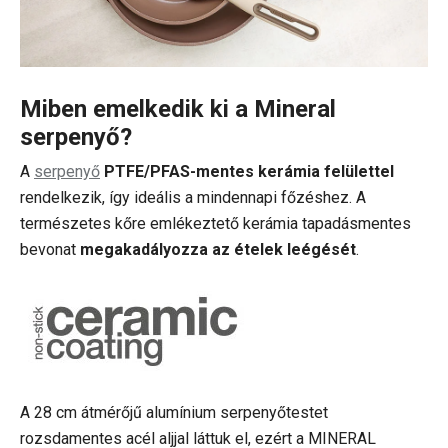
Miben emelkedik ki a Mineral
serpenyő?
A
serpenyő
PTFE/PFAS-mentes kerámia felülettel
rendelkezik, így ideális a mindennapi főzéshez. A
természetes kőre emlékeztető kerámia tapadásmentes
bevonat
megakadályozza az ételek leégését
.
A 28 cm átmérőjű alumínium serpenyőtestet
rozsdamentes acél aljjal láttuk el, ezért a MINERAL