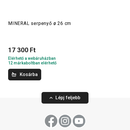
felületű, így biztonságos és kényelmes a használata.
MINERAL serpenyő ø 26 cm
Főzés
Szeletelés
17 300 Ft
Elérhető a webáruházban
12 márkaboltban elérhető
Kosárba
Lépj feljebb