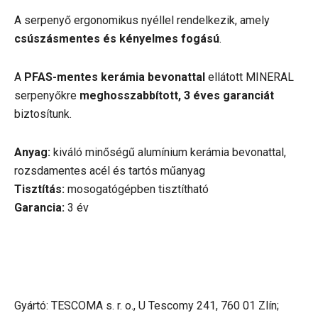
A serpenyő ergonomikus nyéllel rendelkezik, amely
csúszásmentes és kényelmes fogású
.
A
PFAS-mentes kerámia bevonattal
ellátott MINERAL
serpenyőkre
meghosszabbított, 3 éves garanciát
biztosítunk.
Anyag:
kiváló minőségű alumínium kerámia bevonattal,
rozsdamentes acél és tartós műanyag
Tisztítás:
mosogatógépben tisztítható
Garancia:
3 év
Gyártó: TESCOMA s. r. o., U Tescomy 241, 760 01 Zlín;