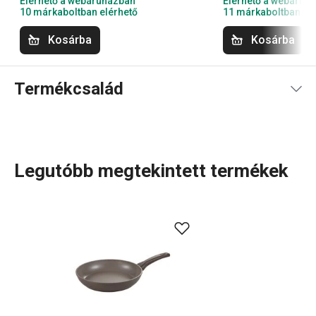
Elérhető a webáruházban
Elérhető a webáruh
10 márkaboltban elérhető
11 márkaboltban el
Kosárba
Kosárba
Termékcsalád
Legutóbb megtekintett termékek
A masszív MINERAL alumínium
serpenyőket
prémium
kerámia tapadásmentes bevonattal láttuk el, amely
természetes kőhatású felületet biztosít. Mindenféle
típusú tűzhelyen, így indukciós főzőlapon is használható
– az indukciós alj rozsdamentes acélból készül. Az
ergonomikus, strapabíró műanyag nyél csúszásgátló