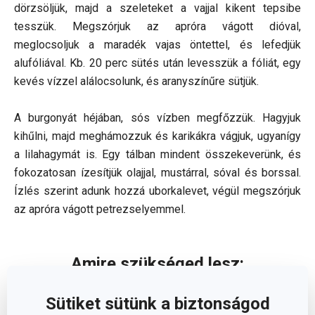
dörzsöljük, majd a szeleteket a vajjal kikent tepsibe
tesszük. Megszórjuk az apróra vágott dióval,
meglocsoljuk a maradék vajas öntettel, és lefedjük
alufóliával. Kb. 20 perc sütés után levesszük a fóliát, egy
kevés vízzel alálocsolunk, és aranyszínűre sütjük.
A burgonyát héjában, sós vízben megfőzzük. Hagyjuk
kihűlni, majd meghámozzuk és karikákra vágjuk, ugyanígy
a lilahagymát is. Egy tálban mindent összekeverünk, és
fokozatosan ízesítjük olajjal, mustárral, sóval és borssal.
Ízlés szerint adunk hozzá uborkalevet, végül megszórjuk
az apróra vágott petrezselyemmel.
Amire szükséged lesz:
Sütiket sütünk a biztonságod