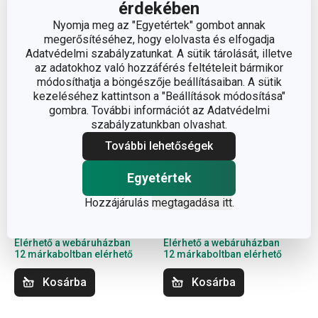
érdekében
Nyomja meg az "Egyetértek" gombot annak
megerősítéséhez, hogy elolvasta és elfogadja
Adatvédelmi szabályzatunkat. A sütik tárolását, illetve
az adatokhoz való hozzáférés feltételeit bármikor
módosíthatja a böngészője beállításaiban. A sütik
kezeléséhez kattintson a "Beállítások módosítása"
gombra. További információt az Adatvédelmi
szabályzatunkban olvashat.
További lehetőségek
Egyetértek
TAVERNE tányér ø 26 cm,
GrandCHEF sütőtál
cream
36 x 24 cm
Hozzájárulás
megtagadása itt
.
4 280 Ft
12 000 Ft
Elérhető a webáruházban
Elérhető a webáruházban
12 márkaboltban elérhető
12 márkaboltban elérhető
Kosárba
Kosárba