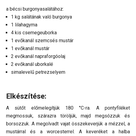
a bécsi burgonyasalátához:
1 kg salátának való burgonya
1 lilahagyma
4 kis csemegeuborka
1 evőkanál szemcsés mustár
1 evőkanál mustár
2 evőkanál napraforgóolaj
2 evőkanál uborkalé
simalevelű petrezselyem
Elkészítése:
A sütőt előmelegítjük 180 °C-ra. A pontyfiléket
megmossuk, szárazra töröljük, majd megsózzuk és
borsozzuk. A megolvadt vajat összekeverjük a mézzel, a
mustárral és a worcesterrel. A keveréket a halba