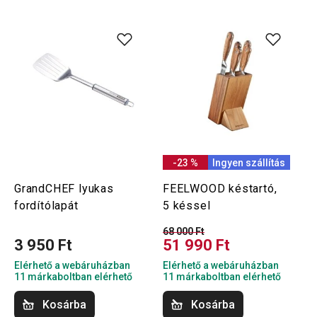
-23 %
Ingyen szállítás
GrandCHEF lyukas
FEELWOOD késtartó,
fordítólapát
5 késsel
68 000 Ft
3 950 Ft
51 990 Ft
Elérhető a webáruházban
Elérhető a webáruházban
11 márkaboltban elérhető
11 márkaboltban elérhető
Kosárba
Kosárba