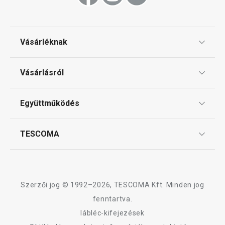
Vásárléknak
Ajándékutalványok
Vásárlásról
Tescoma klub
ÁSZF
Együttműködés
Gyakori kérdések
Szállítási díjak és fizetési módok
Affiliate program
TESCOMA
Reklamáció és termékvisszaküldés
Karrier
TESCOMA garancia és szerviz
Rólunk
Design
Szerzői jog © 1992–2026, TESCOMA Kft. Minden jog
Minőség
fenntartva.
lábléc-kifejezések
Blog