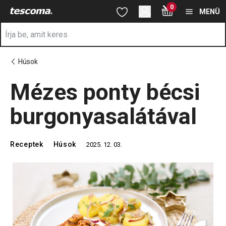
A Mézes ponty bécsi burgonyasalátával oldalon tartózkodik
0
Ugrás a fő tartalomhoz
Ugrás a navigációhoz
Ugrás a kereséshez
MENÜ
Húsok
Mézes ponty bécsi
burgonyasalátával
Receptek
Húsok
2025. 12. 03.