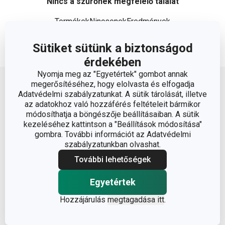
Nincs a szűrőnek megfelelő találat
TermékekNincsenekEredmények
Sütiket sütünk a biztonságod
érdekében
Lépj feljebb
Nyomja meg az "Egyetértek" gombot annak
megerősítéséhez, hogy elolvasta és elfogadja
Adatvédelmi szabályzatunkat. A sütik tárolását, illetve
az adatokhoz való hozzáférés feltételeit bármikor
módosíthatja a böngészője beállításaiban. A sütik
kezeléséhez kattintson a "Beállítások módosítása"
gombra. További információt az Adatvédelmi
szabályzatunkban olvashat.
Vásárléknak
További lehetőségek
Ajándékutalványok
Egyetértek
Vásárlásról
Tescoma klub
Hozzájárulás
megtagadása itt
.
ÁSZF
Együttműködés
Gyakori kérdések