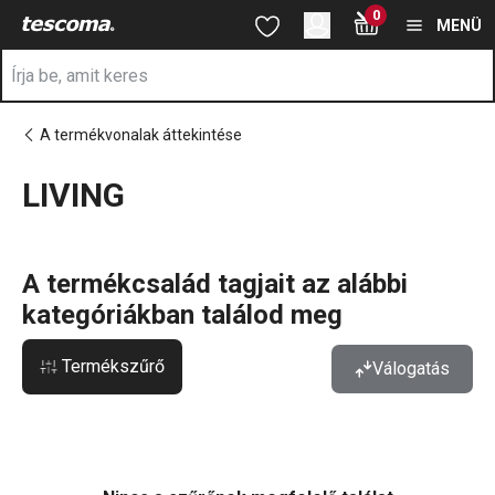
A LIVING oldalon tartózkodik
0
Ugrás a fő tartalomhoz
Ugrás a navigációhoz
Ugrás a kereséshez
MENÜ
A termékvonalak áttekintése
LIVING
a
A termékcsalád tagjait az alábbi
kategóriákban találod meg
Termékszűrő
Válogatás