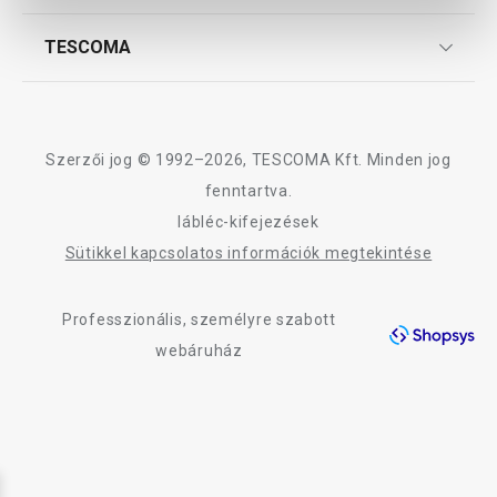
Szállítási díjak és fizetési módok
Affiliate program
TESCOMA
Reklamáció és termékvisszaküldés
Karrier
TESCOMA garancia és szerviz
Rólunk
Design
Szerzői jog © 1992–2026, TESCOMA Kft. Minden jog
Minőség
fenntartva.
lábléc-kifejezések
Blog
Sütikkel kapcsolatos információk megtekintése
Kapcsolat
Professzionális, személyre szabott
Adatkezelési Tájékoztató
webáruház
Akadálymentességi nyilatkozat