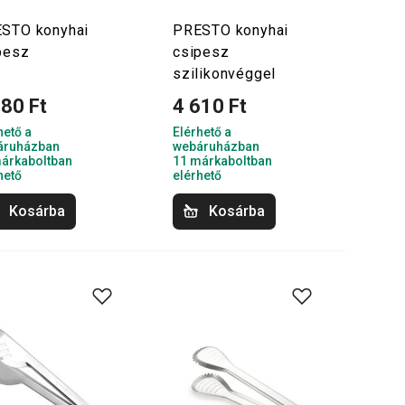
STO konyhai
PRESTO konyhai
pesz
csipesz
szilikonvéggel
780 Ft
4 610 Ft
hető a
Elérhető a
áruházban
webáruházban
árkaboltban
11 márkaboltban
hető
elérhető
Kosárba
Kosárba