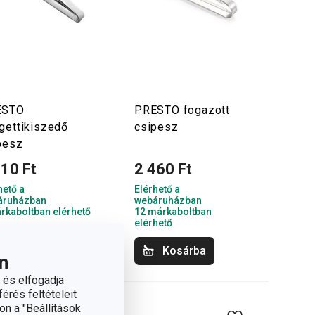
ESTO
PRESTO fogazott
gettikiszedő
csipesz
pesz
110 Ft
2 460 Ft
hető a
Elérhető a
áruházban
webáruházban
rkaboltban elérhető
12 márkaboltban
elérhető
Kosárba
Kosárba
n
 és elfogadja
érés feltételeit
on a "Beállítások