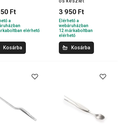
os készlet
450 Ft
3 950 Ft
hető a
Elérhető a
áruházban
webáruházban
rkaboltban elérhető
12 márkaboltban
elérhető
Kosárba
Kosárba