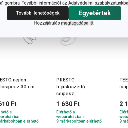
" gombra. További információt az Adatvédelmi szabályzatunkba
Egyetértek
További lehetőségek
Hozzájárulás
megtagadása itt
.
ESTO nejlon
PRESTO
FE
illcsipesz 30 cm
tojáskiszedő
csi
csipesz
610 Ft
1 630 Ft
2 
rhető a
Elérhető a
Elér
áruházban
webáruházban
web
árkaboltban elérhető
9 márkaboltban elérhető
9 má