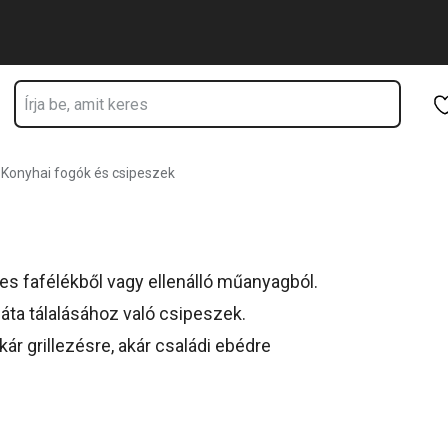
Ugrás a fő tartalomhoz
Ugrás a navigációhoz
Ugrás a kereséshez
Konyhai fogók és csipeszek
s fafélékből vagy ellenálló műanyagból.
áta tálalásához való csipeszek.
ár grillezésre, akár családi ebédre