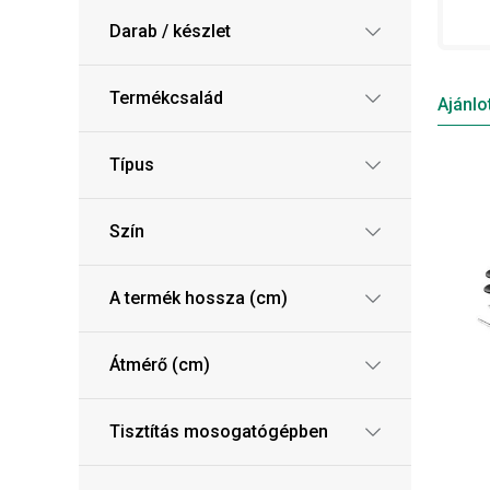
Darab / készlet
Termékcsalád
Ajánlo
Típus
Szín
A termék hossza (cm)
Átmérő (cm)
Tisztítás mosogatógépben