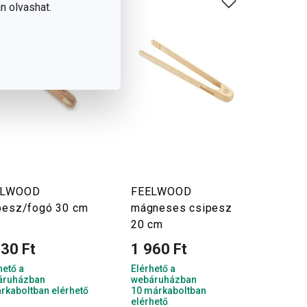
n olvashat.
ELWOOD
FEELWOOD
pesz/fogó 30 cm
mágneses csipesz
20 cm
130 Ft
1 960 Ft
hető a
Elérhető a
áruházban
webáruházban
rkaboltban elérhető
10 márkaboltban
elérhető