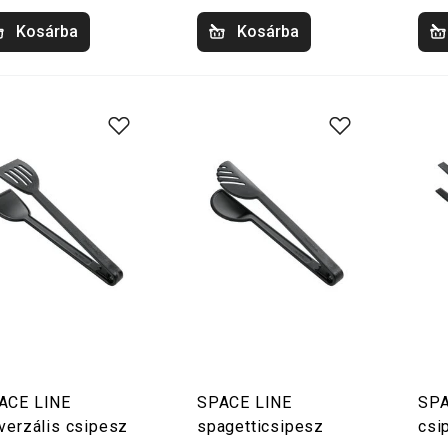
Kosárba
Kosárba
ACE LINE
SPACE LINE
SPA
iverzális csipesz
spagetticsipesz
csi