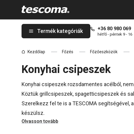
A Konyhai fogók és csipeszek oldalon tartózkodik
+36 80 980 069
Termék kategóriák
hétfő - péntek 9 - 16
Kezdőlap
Főzés
Főzőeszközök
Konyhai csipeszek
Konyhai csipeszek rozsdamentes acélból, neme
Köztük grillcsipeszek, spagetticsipeszek és sal
Szerelkezz fel te is a TESCOMA segítségével, ak
készülsz.
Olvasson tovább