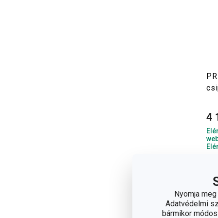
PR
cs
4 
Elé
web
Elé
Nyomja meg a
Adatvédelmi sza
bármikor módosít