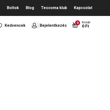
Boltok
Blog
Tescoma klub
Kapcsolat
Kosár
0
Kedvencek
Bejelentkezés
0 Ft