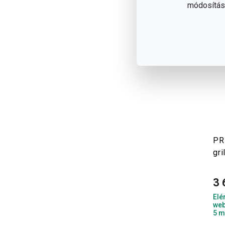
módosítása
PR
gr
3 
Elé
web
5 m