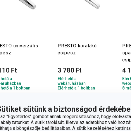
ESTO univerzális
PRESTO köralakú
PR
ipesz
csipesz
spa
csi
110 Ft
3 780 Ft
4 
rhető a
Elérhető a
Elér
áruházban
webáruházban
web
rhető a 1 boltban
Elérhető a 1 boltban
8 má
Kosárba
Kosárba
Sütiket sütünk a biztonságod érdekébe
z "Egyetértek" gombot annak megerősítéséhez, hogy elolvasta
bályzatunkat. A sütik tárolását, illetve az adatokhoz való hozzáf
hatja a böngészője beállításaiban. A sütik kezeléséhez kattints