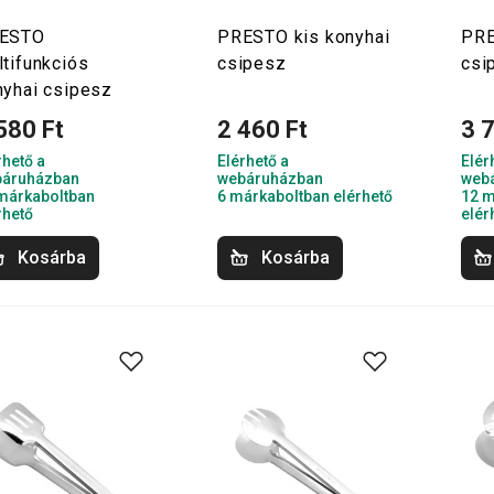
ESTO
PRESTO kis konyhai
PRE
ltifunkciós
csipesz
csi
nyhai csipesz
580 Ft
2 460 Ft
3 
rhető a
Elérhető a
Elér
áruházban
webáruházban
web
márkaboltban
6 márkaboltban elérhető
12 m
rhető
elér
Kosárba
Kosárba