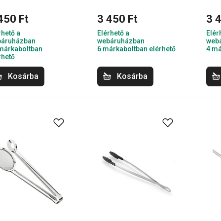
450 Ft
3 450 Ft
3 
rhető a
Elérhető a
Elér
áruházban
webáruházban
web
márkaboltban
6 márkaboltban elérhető
4 má
rhető
Kosárba
Kosárba