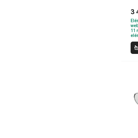
3 
Elé
web
11 
elé