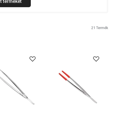
t terméket
21
Termék