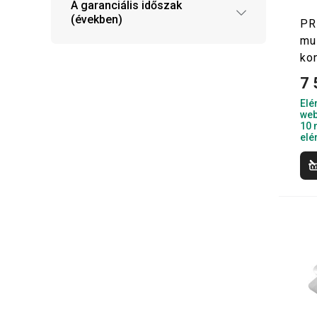
A garanciális időszak
(években)
PR
mu
ko
7 
Elé
web
10 
elé