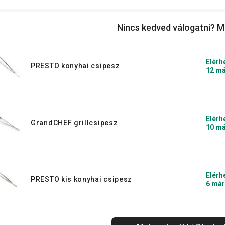
ermékcsaládok minőségi, megbízható
Nincs kedved válogatni? M
Elérh
PRESTO konyhai csipesz
12 má
Elérh
GrandCHEF grillcsipesz
10 má
Elérh
PRESTO kis konyhai csipesz
6 már