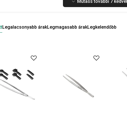
Mutass további 7 kedvel
tt
Legalacsonyabb árak
Legmagasabb árak
Legkelendőbb