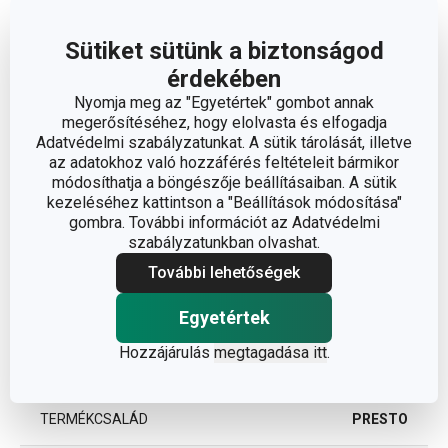
Sütiket sütünk a biztonságod
érdekében
Nyomja meg az "Egyetértek" gombot annak
megerősítéséhez, hogy elolvasta és elfogadja
Méretek
Adatvédelmi szabályzatunkat. A sütik tárolását, illetve
az adatokhoz való hozzáférés feltételeit bármikor
módosíthatja a böngészője beállításaiban. A sütik
A TERMÉK HOSSZA (CM)
30
kezeléséhez kattintson a "Beállítások módosítása"
gombra. További információt az Adatvédelmi
szabályzatunkban olvashat.
Egyéb paraméterek
További lehetőségek
ANYAG
műanyag
Egyetértek
Hozzájárulás
megtagadása itt
.
BESOROLÁS
főzőeszközök
TERMÉKCSALÁD
PRESTO