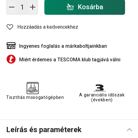
Kosárba - mennyiség
Kosárba
Hozzáadás a kedvencekhez
Ingyenes foglalás a márkaboltjainkban
Miért érdemes a TESCOMA klub tagjává válni
A garanciális időszak
Tisztítás mosogatógépben
(években)
Leírás és paraméterek