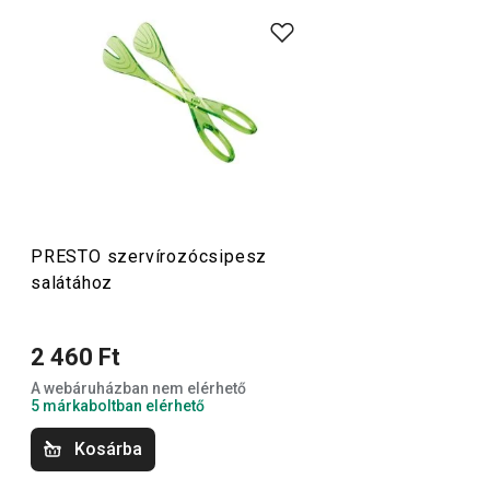
A rendkívül sok tagot számláló PRESTO termékcsaládba
olyan alapvető, praktikus
konyhai eszközök
tartoznak,
amelyeket minőségi anyagokból készítünk és mégis
megfizethetők. A PRESTO eszközök közt
hámozókat
,
palacknyitókat
,
merőkanalakat
,
szűrőket
,
késeket
és sok
más konyhai felszerelést találsz. A PRESTO konyhai
eszközök megkönnyítik a munkát a tapasztalt és a kezdő
szakácsoknak is.
PRESTO szervírozócsipesz
salátához
Konyhai eszközök
2 460 Ft
Főzés
A webáruházban nem elérhető
5 márkaboltban elérhető
Italok
Kosárba