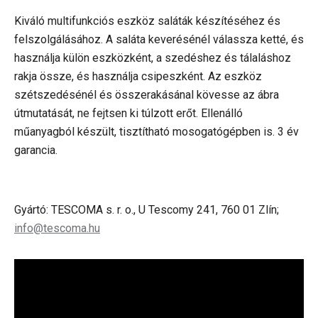
Kiváló multifunkciós eszköz saláták készítéséhez és
felszolgálásához. A saláta keverésénél válassza ketté, és
használja külön eszközként, a szedéshez és tálaláshoz
rakja össze, és használja csipeszként. Az eszköz
szétszedésénél és összerakásánal kövesse az ábra
útmutatását, ne fejtsen ki túlzott erőt. Ellenálló
műanyagból készült, tisztítható mosogatógépben is. 3 év
garancia.
Gyártó: TESCOMA s. r. o., U Tescomy 241, 760 01 Zlín;
info@tescoma.hu