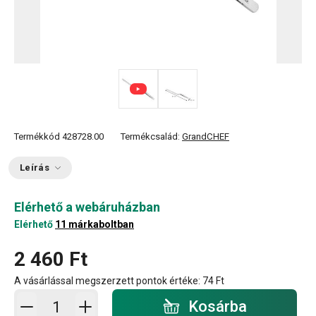
Termékkód
428728.00
Termékcsalád:
GrandCHEF
Leírás
Elérhető a webáruházban
Elérhető
11 márkaboltban
2 460 Ft
A vásárlással megszerzett pontok értéke:
74 Ft
Kosárba - mennyiség
Kosárba