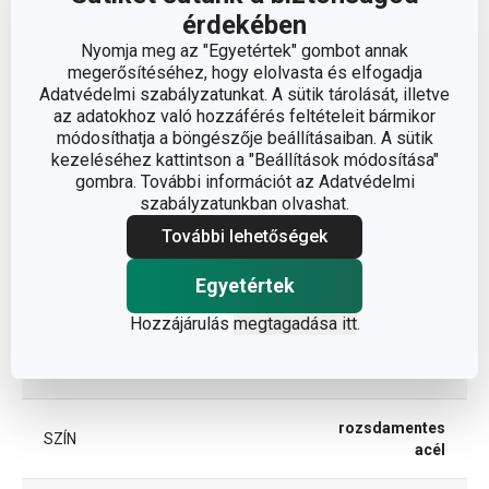
érdekében
A TERMÉK HOSSZA (CM)
21
Nyomja meg az "Egyetértek" gombot annak
megerősítéséhez, hogy elolvasta és elfogadja
Adatvédelmi szabályzatunkat. A sütik tárolását, illetve
Egyéb paraméterek
az adatokhoz való hozzáférés feltételeit bármikor
módosíthatja a böngészője beállításaiban. A sütik
kezeléséhez kattintson a "Beállítások módosítása"
rozsdamentes
gombra. További információt az Adatvédelmi
ANYAG
acél
szabályzatunkban olvashat.
További lehetőségek
BESOROLÁS
főzőeszközök
Egyetértek
TERMÉKCSALÁD
GrandCHEF
Hozzájárulás
megtagadása itt
.
TÍPUS
fogók/csipeszek
rozsdamentes
SZÍN
acél