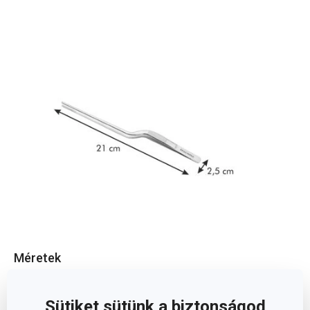
Méretek
A TERMÉK SZÉLESSÉGE (CM)
2.5
Sütiket sütünk a biztonságod