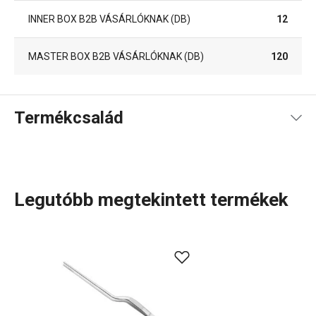
INNER BOX B2B VÁSÁRLÓKNAK (DB)
12
MASTER BOX B2B VÁSÁRLÓKNAK (DB)
120
Termékcsalád
Legutóbb megtekintett termékek
A GrandCHEF
konyhai eszközök
és
elektromos
készülékek
széles választéka tökéletesen illeszkedik
mind a hagyományos, mind a modern konyhák stílusához.
Ezt a termékcsaládot az egységes dizájn és a teljesen
rozsdamentes vagy fémszerkezet jellemzi, minimális