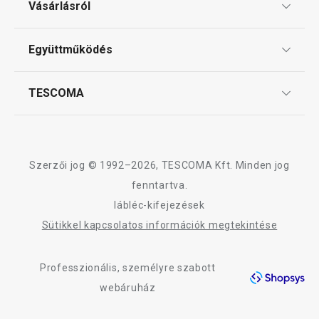
Vásárlásról
Tescoma klub
ÁSZF
Együttműködés
Gyakori kérdések
Szállítási díjak és fizetési módok
Affiliate program
TESCOMA
Reklamáció és termékvisszaküldés
Karrier
TESCOMA garancia és szerviz
Rólunk
Design
Szerzői jog © 1992–2026, TESCOMA Kft. Minden jog
Minőség
fenntartva.
lábléc-kifejezések
Blog
Sütikkel kapcsolatos információk megtekintése
Kapcsolat
Professzionális, személyre szabott
Adatkezelési Tájékoztató
webáruház
Akadálymentességi nyilatkozat