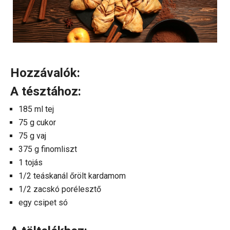
Hozzávalók:
A tésztához:
185 ml tej
75 g cukor
75 g vaj
375 g finomliszt
1 tojás
1/2 teáskanál őrölt kardamom
1/2 zacskó porélesztő
egy csipet só