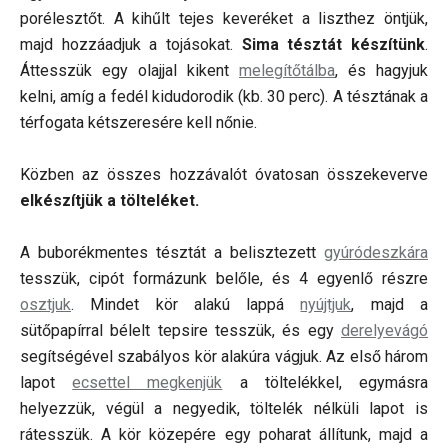
porélesztőt. A kihűlt tejes keveréket a liszthez öntjük,
majd hozzáadjuk a tojásokat.
Sima tésztát készítünk
.
Áttesszük egy olajjal kikent
melegítőtálba
, és hagyjuk
kelni, amíg a fedél kidudorodik (kb. 30 perc). A tésztának a
térfogata kétszeresére kell nőnie.
Közben az összes hozzávalót óvatosan összekeverve
elkészítjük a tölteléket.
A buborékmentes tésztát a belisztezett
gyúródeszkára
tesszük, cipót formázunk belőle, és 4 egyenlő részre
osztjuk
. Mindet kör alakú lappá
nyújtjuk
, majd a
sütőpapírral bélelt tepsire tesszük, és egy
derelyevágó
segítségével szabályos kör alakúra vágjuk. Az első három
lapot
ecsettel megkenjük
a töltelékkel, egymásra
helyezzük, végül a negyedik, töltelék nélküli lapot is
rátesszük. A kör közepére egy poharat állítunk, majd a