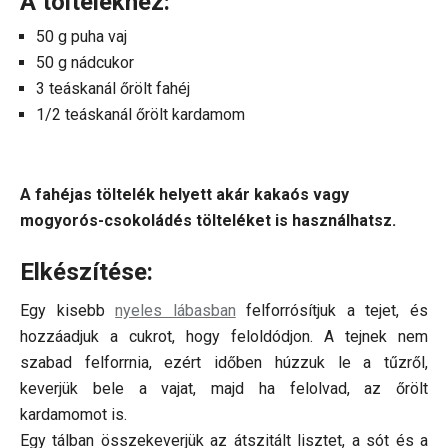
A töltelékhez:
50 g puha vaj
50 g nádcukor
3 teáskanál őrölt fahéj
1/2 teáskanál őrölt kardamom
A fahéjas töltelék helyett akár kakaós vagy
mogyorós-csokoládés tölteléket is használhatsz.
Elkészítése:
Egy kisebb
nyeles lábasban
felforrósítjuk a tejet, és
hozzáadjuk a cukrot, hogy feloldódjon. A tejnek nem
szabad felforrnia, ezért időben húzzuk le a tűzről,
keverjük bele a vajat, majd ha felolvad, az őrölt
kardamomot is.
Egy tálban összekeverjük az átszitált lisztet, a sót és a