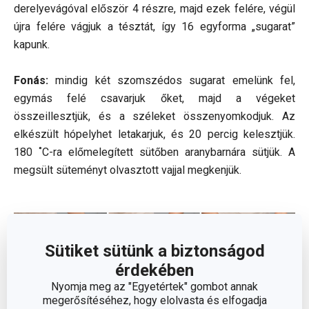
derelyevágóval először 4 részre, majd ezek felére, végül
újra felére vágjuk a tésztát, így 16 egyforma „sugarat”
kapunk.
Fonás:
mindig két szomszédos sugarat emelünk fel,
egymás felé csavarjuk őket, majd a végeket
összeillesztjük, és a széleket összenyomkodjuk. Az
elkészült hópelyhet letakarjuk, és 20 percig kelesztjük.
180 ˚C-ra előmelegített sütőben aranybarnára sütjük. A
megsült süteményt olvasztott vajjal megkenjük.
Sütiket sütünk a biztonságod
érdekében
Nyomja meg az "Egyetértek" gombot annak
megerősítéséhez, hogy elolvasta és elfogadja