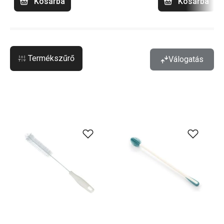
Kosárba
Kosárba
Termékszűrő
Válogatás