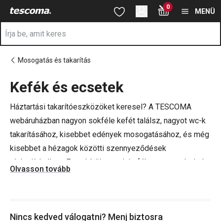
A Kefék és ecsetek oldalon tartózkodik
0
Ugrás a fő tartalomhoz
Ugrás a navigációhoz
Ugrás a kereséshez
MENÜ
Mosogatás és takarítás
Kefék és ecsetek
a
Háztartási takarítóeszközöket keresel? A TESCOMA
webáruházban nagyon sokféle kefét találsz, nagyot wc-k
takarításához, kisebbet edények mosogatásához, és még
kisebbet a hézagok közötti szennyeződések
eltávolításához. Ezen kívül vannak kefék magas palackok
Olvasson tovább
és boros poharak kényelmes tisztításához is, de találsz
nálunk speciális, szivaccsal ellátott kefét is. Tarts
maximális tisztaságot az otthonodban te is. A
könnyű
Nincs kedved válogatni? Menj biztosra
takarítás
érdekében további segédeszközöket is kínálunk,