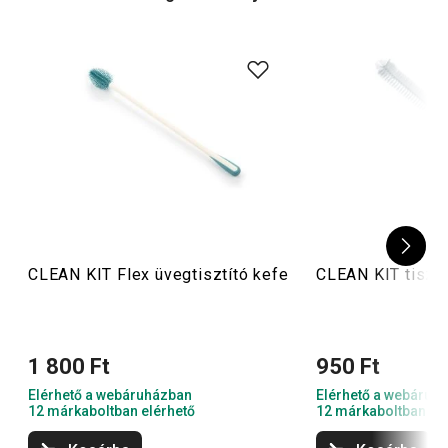
például mosogatószer adagolót
vagy
mosogató
szivacsot
.
CLEAN KIT Flex üvegtisztító kefe
CLEAN KIT tisztí
1 800 Ft
950 Ft
Elérhető a webáruházban
Elérhető a webáruh
12 márkaboltban elérhető
12 márkaboltban el