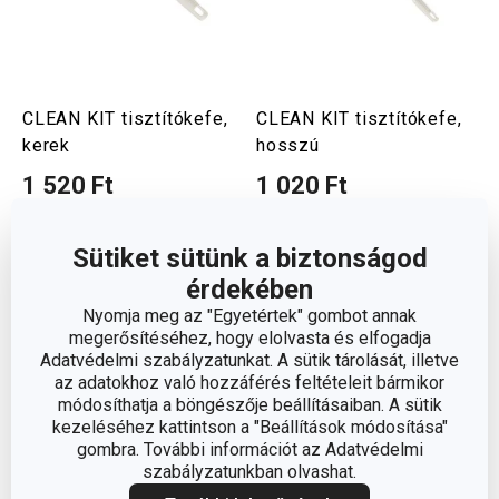
CLEAN KIT tisztítókefe,
CLEAN KIT tisztítókefe,
kerek
hosszú
1 520 Ft
1 020 Ft
Elérhető a webáruházban
Elérhető a webáruházban
10 márkaboltban elérhető
3 márkaboltban elérhető
Sütiket sütünk a biztonságod
Kosárba
Kosárba
érdekében
Nyomja meg az "Egyetértek" gombot annak
megerősítéséhez, hogy elolvasta és elfogadja
Adatvédelmi szabályzatunkat. A sütik tárolását, illetve
az adatokhoz való hozzáférés feltételeit bármikor
módosíthatja a böngészője beállításaiban. A sütik
kezeléséhez kattintson a "Beállítások módosítása"
gombra. További információt az Adatvédelmi
szabályzatunkban olvashat.