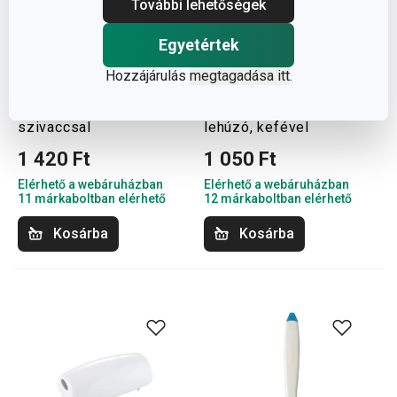
További lehetőségek
Egyetértek
Hozzájárulás
megtagadása itt
.
CLEAN KIT tisztítókefe
CLEAN KIT multifunkciós
szivaccsal
lehúzó, kefével
1 420 Ft
1 050 Ft
Elérhető a webáruházban
Elérhető a webáruházban
11 márkaboltban elérhető
12 márkaboltban elérhető
Kosárba
Kosárba