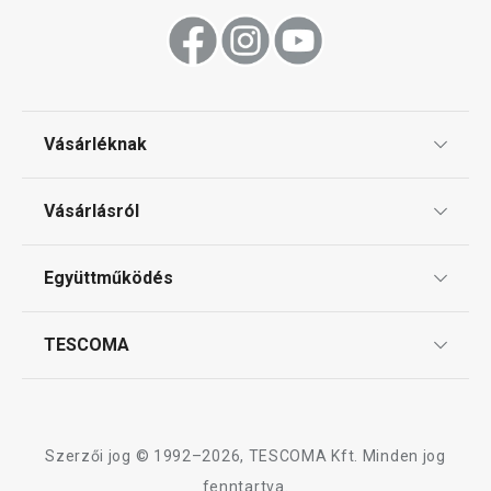
Vásárléknak
Ajándékutalványok
Vásárlásról
Tescoma klub
ÁSZF
Együttműködés
Gyakori kérdések
Szállítási díjak és fizetési módok
Affiliate program
TESCOMA
Reklamáció és termékvisszaküldés
Karrier
TESCOMA garancia és szerviz
Rólunk
Design
Szerzői jog © 1992–2026, TESCOMA Kft. Minden jog
Minőség
fenntartva.