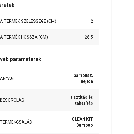
retek
A TERMÉK SZÉLESSÉGE (CM)
2
A TERMÉK HOSSZA (CM)
28.5
yéb paraméterek
bambusz,
ANYAG
nejlon
tisztítás és
BESOROLÁS
takarítás
CLEAN KIT
TERMÉKCSALÁD
Bamboo