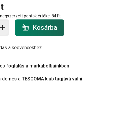
t
 megszerzett pontok értéke:
84 Ft
a - mennyiség
Kosárba
dás a kedvencekhez
es foglalás a márkaboltjainkban
érdemes a TESCOMA klub tagjává válni