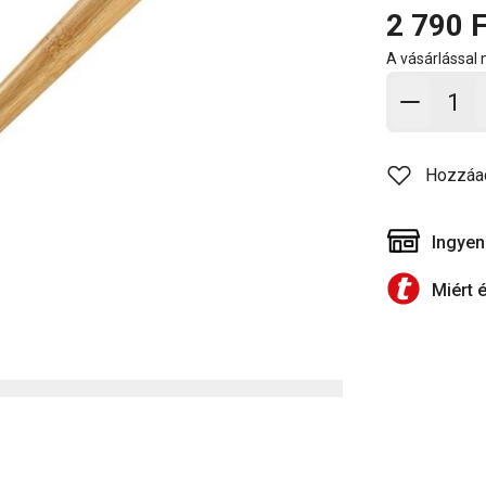
2 790 F
A vásárlással
Kosárb
Hozzáa
Ingyen
Miért 