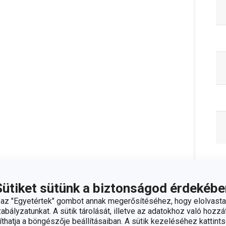
C
Sütiket sütünk a biztonságod érdekébe
z "Egyetértek" gombot annak megerősítéséhez, hogy elolvasta
bályzatunkat. A sütik tárolását, illetve az adatokhoz való hozzáf
hatja a böngészője beállításaiban. A sütik kezeléséhez kattints