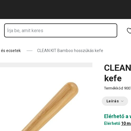
Ugrás a fő tartalomhoz
Ugrás a navigációhoz
Ugrás a kereséshez
 és ecsetek
CLEAN KIT Bamboo hosszúkás kefe
CLEAN
kefe
Termékkód
900
Leírás
Elérhető a
Elérhető
10 m