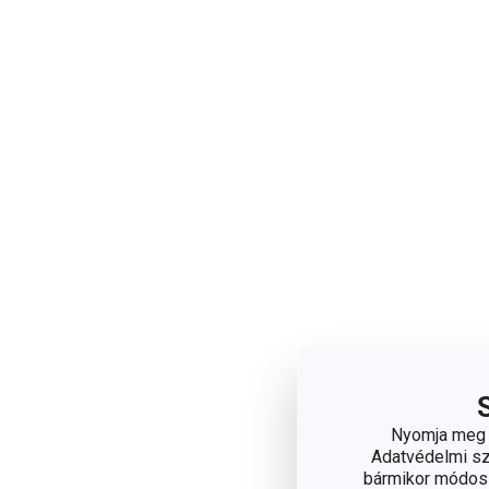
Nyomja meg a
Adatvédelmi sza
bármikor módosít