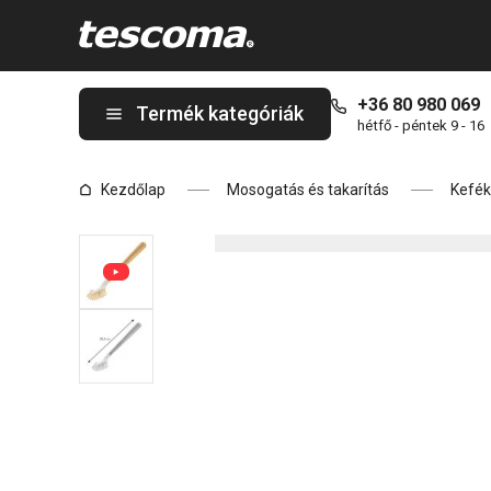
A CLEAN KIT Bamboo hosszúkás kefe oldalon tartózkodik
+36 80 980 069
Termék kategóriák
hétfő - péntek 9 - 16
Kezdőlap
Mosogatás és takarítás
Kefék