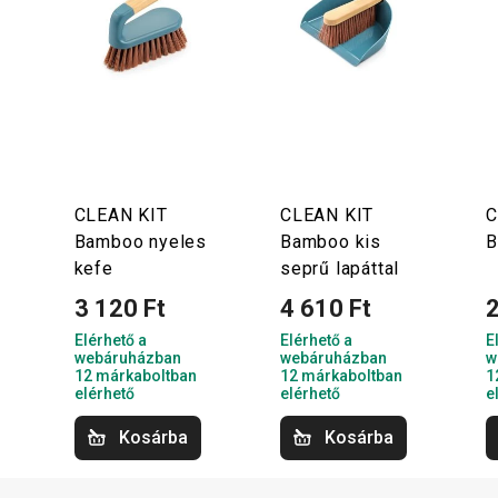
CLEAN KIT
CLEAN KIT
C
Bamboo nyeles
Bamboo kis
B
kefe
seprű lapáttal
3 120 Ft
4 610 Ft
2
Elérhető a
Elérhető a
E
webáruházban
webáruházban
w
12 márkaboltban
12 márkaboltban
1
elérhető
elérhető
e
Kosárba
Kosárba