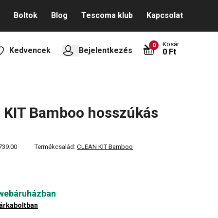
Boltok
Blog
Tescoma klub
Kapcsolat
Kosár
0
Kedvencek
Bejelentkezés
0 Ft
 KIT Bamboo hosszúkás
739.00
Termékcsalád:
CLEAN KIT Bamboo
 webáruházban
árkaboltban