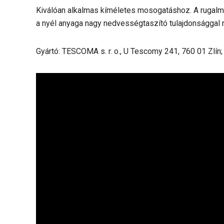
Kiválóan alkalmas kíméletes mosogatáshoz. A rugalma
a nyél anyaga nagy nedvességtaszító tulajdonságga
Gyártó: TESCOMA s. r. o., U Tescomy 241, 760 01 Zlín