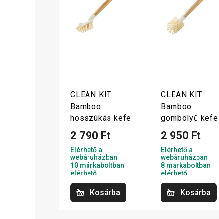
CLEAN KIT
CLEAN KIT
Bamboo
Bamboo
hosszúkás kefe
gömbölyű kefe
2 790 Ft
2 950 Ft
Elérhető a
Elérhető a
webáruházban
webáruházban
10 márkaboltban
8 márkaboltban
elérhető
elérhető
Kosárba
Kosárba