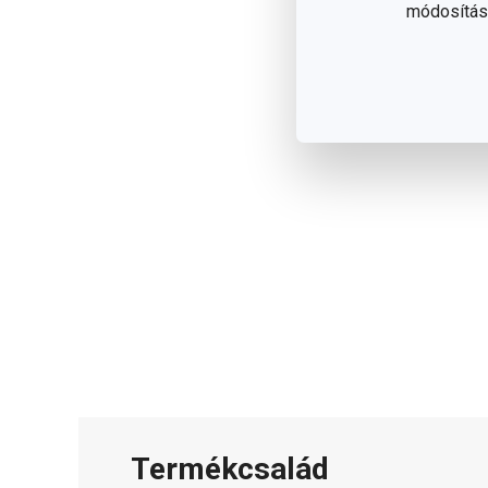
módosítása
Termékcsalád