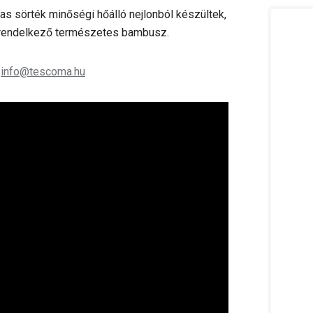
s sörték minőségi hőálló nejlonból készültek,
l rendelkező természetes bambusz.
;
info@tescoma.hu