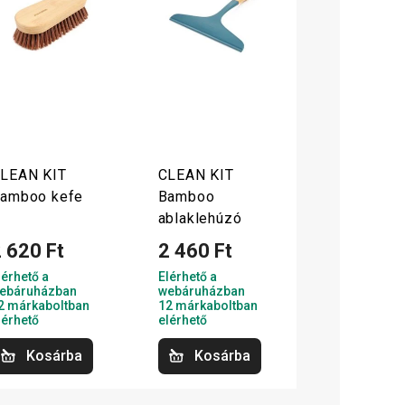
LEAN KIT
CLEAN KIT
amboo kefe
Bamboo
ablaklehúzó
 620 Ft
2 460 Ft
lérhető a
Elérhető a
ebáruházban
webáruházban
2 márkaboltban
12 márkaboltban
lérhető
elérhető
Kosárba
Kosárba