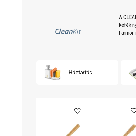
A CLEAN
kefék n
harmoni
Háztartás