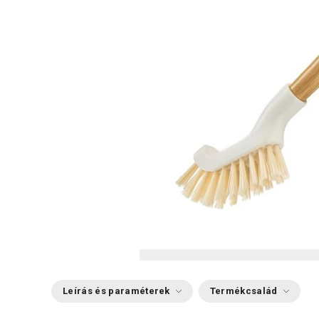
Leírás és paraméterek
Termékcsalád