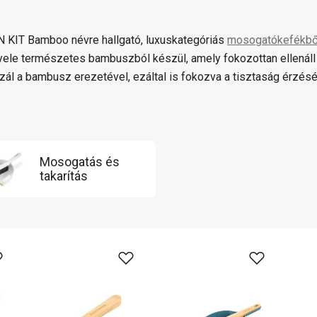
 KIT Bamboo névre hallgató, luxuskategóriás
mosogatókefékbő
yele természetes bambuszból készül, amely fokozottan ellenáll 
zál a bambusz erezetével, ezáltal is fokozva a tisztaság érzésé
Mosogatás és
takarítás