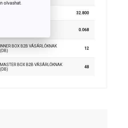
n olvashat.
HOSSZÚSÁG (CM)
32.800
SÚLYA, BELEÉRTVE A
0.068
CSOMAGOLÁST (KG)
INNER BOX B2B VÁSÁRLÓKNAK
12
(DB)
MASTER BOX B2B VÁSÁRLÓKNAK
48
(DB)