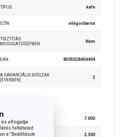
TÍPUS
kefe
SZÍN
világosbarna
TISZTÍTÁS
Nem
MOSOGATÓGÉPBEN
EAN
8595028404494
A GARANCIÁLIS IDŐSZAK
2
(ÉVEKBEN)
somag
n
SZÉLESSÉG (CM)
7.000
 és elfogadja
érés feltételeit
on a "Beállítások
MAGASSÁG (CM)
2.300